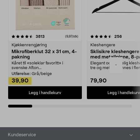
4.5av 5 stjerner
anmeldelser
4.5av 5 stjerner
anmeldels
3813
256
(9,97/stk)
Kjøkkenrengjøring
Kleshengere
Mikrofiberklut 32 x 31 cm, 4-
Sklisikre kleshengere 
pakning
med metallpinne, 8-p
Kåret til «soleklar favoritt» i
Elegant og skikkelig kles
-
svenske Afton...
tre og metall – finnes i fle
Kleshe...
Utførelse:
Grå/beige
39,90
79,90
Legg i handlekurv
Legg i handlekurv
Bunntekst
Kundeservice