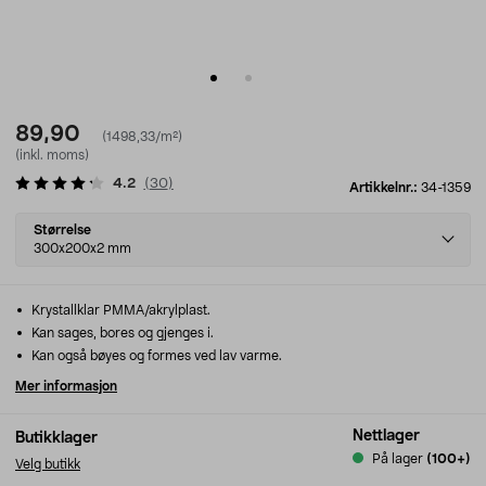
89,90
(1498,33/m²)
(inkl. moms)
4.2
(
30
)
Artikkelnr.:
34-1359
Select
Størrelse
variant
300x200x2 mm
Krystallklar PMMA/akrylplast.
Kan sages, bores og gjenges i.
Kan også bøyes og formes ved lav varme.
Mer informasjon
Nettlager
Butikklager
På lager
(100+)
Velg butikk