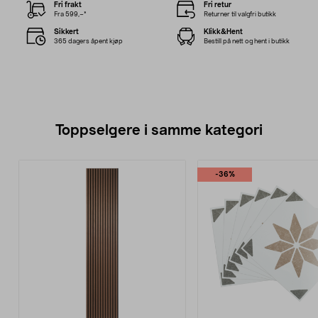
Fri frakt
Fri retur
Fra 599,–*
Returner til valgfri butikk
Sikkert
Klikk&Hent
365 dagers åpent kjøp
Bestill på nett og hent i butikk
Toppselgere i samme kategori
-36%