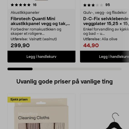
3.5 av 5 stjerner
anmeldelser
5.0 av 5 stjerner
anmeldelse
16
95
Akustikkpaneler
Gulv-, vegg- og flisdekor
Fibrotech Quanti Mini
D-C-Fix selvklebende
akustikkpanel vegg og tak,
veggplater 15,25 × 15
2-pakning
6-pakning
Forbedrer romakustikken og
Enkel forvandling av kjøk
skaper et roligere...
og bad – u...
Utførelse:
Valnøtt (walnut)
Utførelse:
Alia olive
299,90
44,90
Legg i handlekurv
Legg i handlekurv
Uvanlig gode priser på vanlige ting
Sjekk prisen