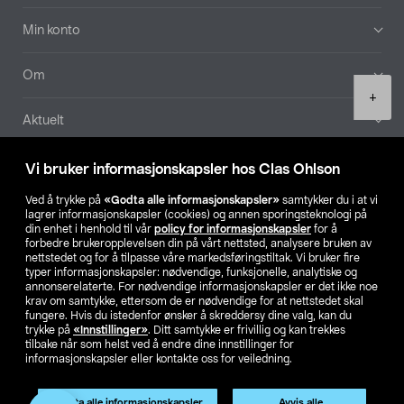
Min konto
Om
Product
+
quantity
Aktuelt
Våre selskaper
Vi bruker informasjonskapsler hos Clas Ohlson
Ved å trykke på
«Godta alle informasjonskapsler»
samtykker du i at vi
Finn din butikk
lagrer informasjonskapsler (cookies) og annen sporingsteknologi på
din enhet i henhold til vår
policy for informasjonskapsler
for å
forbedre brukeropplevelsen din på vårt nettsted, analysere bruken av
SE
NO
FI
nettstedet og for å tilpasse våre markedsføringstiltak. Vi bruker fire
typer informasjonskapsler: nødvendige, funksjonelle, analytiske og
annonserelaterte. For nødvendige informasjonskapsler er det ikke noe
krav om samtykke, ettersom de er nødvendige for at nettstedet skal
fungere. Hvis du istedenfor ønsker å skreddersy dine valg, kan du
trykke på
«Innstillinger»
. Ditt samtykke er frivillig og kan trekkes
tilbake når som helst ved å endre dine innstillinger for
informasjonskapsler eller kontakte oss for veiledning.
Privacy statement
Medlemsvilkår
Kjøpsvilkår
For bedrifter
Endre til priser ekskl. moms
Godta alle informasjonskapsler
Avvis alle