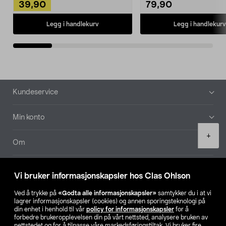
39,90
79,90
Legg i handlekurv
Legg i handlekurv
Bunntekst
Kundeservice
Min konto
Product
+
quantity
Om
Aktuelt
Vi bruker informasjonskapsler hos Clas Ohlson
Våre selskaper
Ved å trykke på
«Godta alle informasjonskapsler»
samtykker du i at vi
lagrer informasjonskapsler (cookies) og annen sporingsteknologi på
din enhet i henhold til vår
policy for informasjonskapsler
for å
Finn din butikk
forbedre brukeropplevelsen din på vårt nettsted, analysere bruken av
nettstedet og for å tilpasse våre markedsføringstiltak. Vi bruker fire