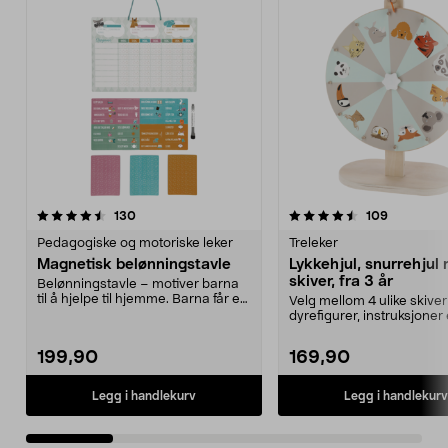
4.5 av 5 stjerner
anmeldelser
4.5 av 5 stjerner
anmeldels
130
109
Pedagogiske og motoriske leker
Treleker
Magnetisk belønningstavle
Lykkehjul, snurrehjul
skiver, fra 3 år
Belønningstavle – motiver barna
til å hjelpe til hjemme. Barna får en
Velg mellom 4 ulike skiver 
stjerne fo...
dyrefigurer, instruksjoner 
din egen...
199,90
169,90
Legg i handlekurv
Legg i handlekurv