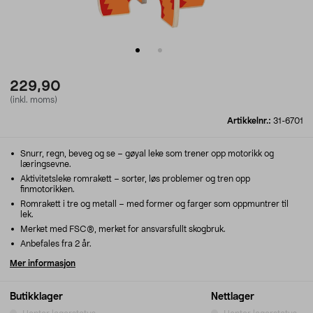
229,90
(inkl. moms)
Artikkelnr.:
31-6701
Snurr, regn, beveg og se – gøyal leke som trener opp motorikk og
læringsevne.
Aktivitetsleke romrakett – sorter, løs problemer og tren opp
finmotorikken.
Romrakett i tre og metall – med former og farger som oppmuntrer til
lek.
Merket med FSC®, merket for ansvarsfullt skogbruk.
Anbefales fra 2 år.
Mer informasjon
Butikklager
Nettlager