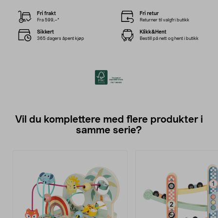
Fri frakt
Fri retur
Fra 599,–*
Returner til valgfri butikk
Sikkert
Klikk&Hent
365 dagers åpent kjøp
Bestill på nett og hent i butikk
Vil du komplettere med flere produkter i
samme serie?