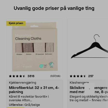
Uvanlig gode priser på vanlige ting
Sjekk prisen
4.5av 5 stjerner
anmeldelser
4.5av 5 stjerner
anmeldels
3816
257
(9,97/stk)
Kjøkkenrengjøring
Kleshengere
Mikrofiberklut 32 x 31 cm, 4-
Sklisikre kleshengere 
-
pakning
med metallpinne, 8-p
Kåret til «soleklar favoritt» i
Elegant og skikkelig kles
svenske Afton...
tre og metall – finnes i fle
Kleshe...
Utførelse:
Grå/beige