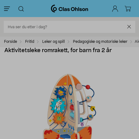
Forside
Fritid
Leker og spill
Pedagogiske og motoriske leker
Ak
Aktivitetsleke romrakett, for barn fra 2 år