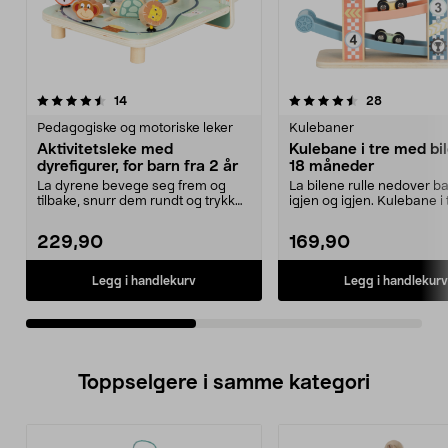
4.5av 5 stjerner
anmeldelser
5.0av 5 stjerner
anmeldelse
14
28
Pedagogiske og motoriske leker
Kulebaner
Aktivitetsleke med
Kulebane i tre med bile
dyrefigurer, for barn fra 2 år
18 måneder
La dyrene bevege seg frem og
La bilene rulle nedover b
tilbake, snurr dem rundt og trykk
igjen og igjen. Kulebane i
dem gjennom hulle...
4 biler – anbef...
229,90
169,90
Legg i handlekurv
Legg i handlekurv
Toppselgere i samme kategori