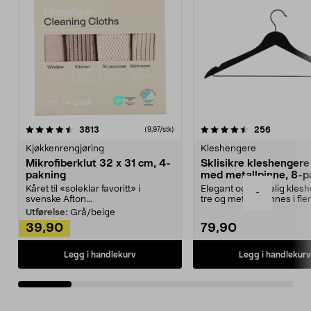
4.5av 5 stjerner
anmeldelser
4.5av 5 stjerner
anmeldels
3813
256
(9,97/stk)
Kjøkkenrengjøring
Kleshengere
Mikrofiberklut 32 x 31 cm, 4-
Sklisikre kleshengere 
pakning
med metallpinne, 8-p
Kåret til «soleklar favoritt» i
Elegant og skikkelig kles
-
svenske Afton...
tre og metall – finnes i fle
Kleshe...
Utførelse:
Grå/beige
39,90
79,90
Legg i handlekurv
Legg i handlekurv