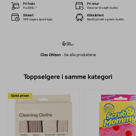
Fri frakt
Fri retur
Fra 599,–*
Returner til valgfri butikk
Sikkert
Klikk&Hent
365 dagers åpent kjøp
Bestill på nett og hent i butikk
Clas Ohlson
-
Se alle produktene
Toppselgere i samme kategori
Sjekk prisen