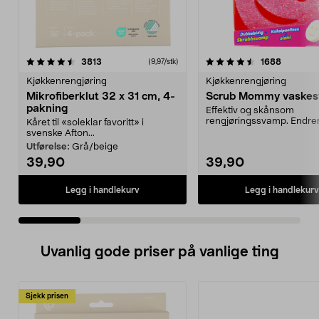
4.5 av 5 stjerner
anmeldelser
4.0 av 5 stjerner
anmeldel
3813
1688
(9,97/stk)
Kjøkkenrengjøring
Kjøkkenrengjøring
Mikrofiberklut 32 x 31 cm, 4-
Scrub Mommy vaske
pakning
Effektiv og skånsom
rengjøringssvamp. Endrer
Kåret til «soleklar favoritt» i
etter vanntemperaturen - 
svenske Afton...
Utførelse:
Grå/beige
39,90
39,90
Legg i handlekurv
Legg i handlekurv
Uvanlig gode priser på vanlige ting
Sjekk prisen