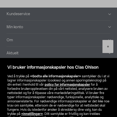
Bunntekst
Kundeservice
Min konto
Om
Product
+
quantity
Aktuelt
Våre selskaper
Vi bruker informasjonskapsler hos Clas Ohlson
Ved å trykke på
«Godta alle informasjonskapsler»
samtykker du i at vi
Finn din butikk
lagrer informasjonskapsler (cookies) og annen sporingsteknologi på
din enhet i henhold til vår
policy for informasjonskapsler
for å
forbedre brukeropplevelsen din på vårt nettsted, analysere bruken av
SE
NO
FI
nettstedet og for å tilpasse våre markedsføringstiltak. Vi bruker fire
typer informasjonskapsler: nødvendige, funksjonelle, analytiske og
annonserelaterte. For nødvendige informasjonskapsler er det ikke noe
krav om samtykke, ettersom de er nødvendige for at nettstedet skal
fungere. Hvis du istedenfor ønsker å skreddersy dine valg, kan du
trykke på
«Innstillinger»
. Ditt samtykke er frivillig og kan trekkes