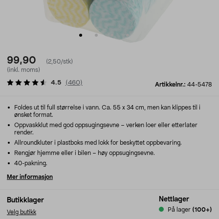
99,90
(2,50/stk)
(inkl. moms)
4.5
(
460
)
Artikkelnr.:
44-5478
Foldes ut til full størrelse i vann. Ca. 55 x 34 cm, men kan klippes til i
ønsket format.
Oppvaskklut med god oppsugingsevne – verken loer eller etterlater
render.
Allroundkluter i plastboks med lokk for beskyttet oppbevaring.
Rengjør hjemme eller i bilen – høy oppsugingsevne.
40-pakning.
Mer informasjon
Nettlager
Butikklager
På lager
(100+)
Velg butikk