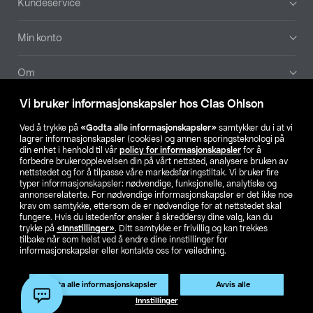
Kundeservice
Min konto
Om
Vi bruker informasjonskapsler hos Clas Ohlson
Aktuelt
Ved å trykke på
«Godta alle informasjonskapsler»
samtykker du i at vi
lagrer informasjonskapsler (cookies) og annen sporingsteknologi på
Våre selskaper
din enhet i henhold til vår
policy for informasjonskapsler
for å
forbedre brukeropplevelsen din på vårt nettsted, analysere bruken av
nettstedet og for å tilpasse våre markedsføringstiltak. Vi bruker fire
Finn din butikk
typer informasjonskapsler: nødvendige, funksjonelle, analytiske og
annonserelaterte. For nødvendige informasjonskapsler er det ikke noe
krav om samtykke, ettersom de er nødvendige for at nettstedet skal
SE
NO
FI
fungere. Hvis du istedenfor ønsker å skreddersy dine valg, kan du
trykke på
«Innstillinger»
. Ditt samtykke er frivillig og kan trekkes
tilbake når som helst ved å endre dine innstillinger for
informasjonskapsler eller kontakte oss for veiledning.
Godta alle informasjonskapsler
Avvis alle
Innstillinger
Privacy statement
Medlemsvilkår
Kjøpsvilkår
For bedrifter