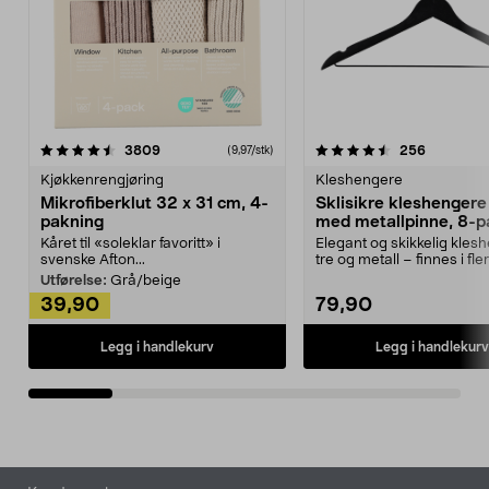
4.5av 5 stjerner
anmeldelser
4.5av 5 stjerner
anmeldels
3809
256
(9,97/stk)
Kjøkkenrengjøring
Kleshengere
Mikrofiberklut 32 x 31 cm, 4-
Sklisikre kleshengere 
pakning
med metallpinne, 8-p
Kåret til «soleklar favoritt» i
Elegant og skikkelig kles
svenske Afton...
tre og metall – finnes i fle
Kleshe...
Utførelse:
Grå/beige
39,90
79,90
Legg i handlekurv
Legg i handlekurv
Bunntekst