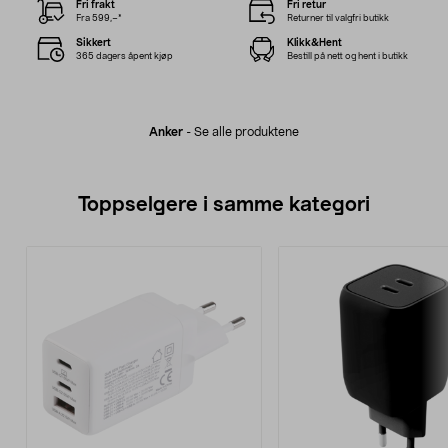
Fri frakt
Fri retur
Fra 599,–*
Returner til valgfri butikk
Sikkert
Klikk&Hent
365 dagers åpent kjøp
Bestill på nett og hent i butikk
Anker
-
Se alle produktene
Toppselgere i samme kategori