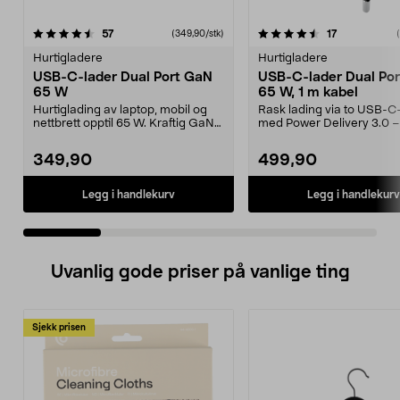
4.5 av 5 stjerner
anmeldelser
4.5 av 5 stjerner
anmeldelser
57
17
(349,90/stk)
Hurtigladere
Hurtigladere
USB-C-lader Dual Port GaN
USB-C-lader Dual Po
65 W
65 W, 1 m kabel
Hurtiglading av laptop, mobil og
Rask lading via to USB-C
nettbrett opptil 65 W. Kraftig GaN-
med Power Delivery 3.0 –
vegglader me...
smarttelefoner, lap...
349,90
499,90
Legg i handlekurv
Legg i handlekurv
Uvanlig gode priser på vanlige ting
Sjekk prisen