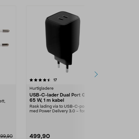
4.5 av 5 stjerner
anmeldelser
4.5
17
2
Hurtigladere
Hurtigladere
USB-C-lader Dual Port GaN
SiGN USB-
65 W, 1 m kabel
hurtiglader
tt,
Rask lading via to USB-C-porter
Hurtiglad mobi
med Power Delivery 3.0 – for
hodetele...
smarttelefoner, lap...
Farge:
Hvit
499,90
179,90
199,90