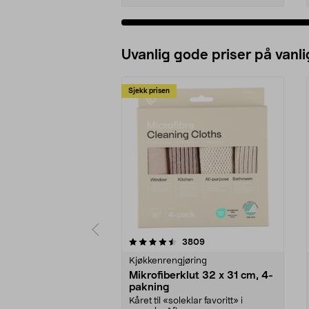
Uvanlig gode priser på vanli
Sjekk prisen
5av 5 stjerner
4.5av 5 stjerner
anmeldelser
3809
Kjøkkenrengjøring
Mikrofiberklut 32 x 31 cm, 4-
pakning
Kåret til «soleklar favoritt» i