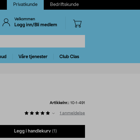
Privatkunde
Bedriftskunde
Velkommen
Logg inn/Bli medlem
bud
Våre tjenester
Club Clas
Artikkelnr.:
10-1-491
1
anmeldelse
Legg i handlekurv
(1)