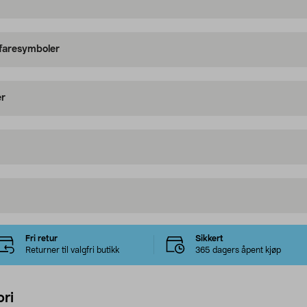
 faresymboler
er
Fri retur
Sikkert
Returner til valgfri butikk
365 dagers åpent kjøp
ri