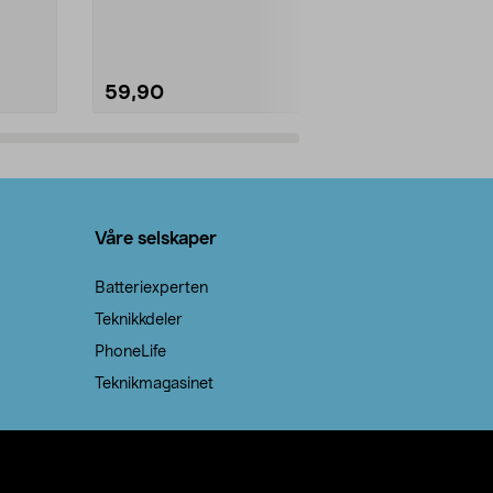
natron – til rengjøring både...
råvarer. Produ
brenner med e
59,90
69,90
Legg i handlekurv
Legg 
Våre selskaper
Batteriexperten
Teknikkdeler
PhoneLife
Teknikmagasinet