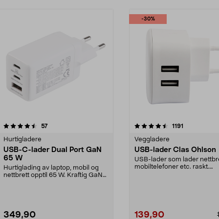
-30%
4.5 av 5 stjerner
anmeldelser
4.5 av 5 stjerner
anmeldelser
57
1191
Hurtigladere
Veggladere
USB-C-lader Dual Port GaN
USB-lader Clas Ohlson
65 W
USB-lader som lader nettbre
mobiltelefoner etc. raskt.
Hurtiglading av laptop, mobil og
Strømadapteren kan lad...
nettbrett opptil 65 W. Kraftig GaN-
vegglader me...
349,90
139,90