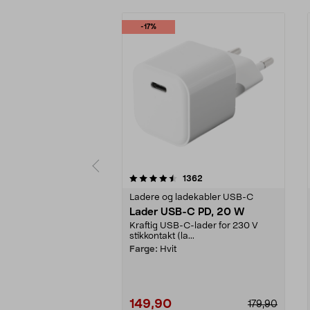
-17%
5 av 5 stjerner
4.5 av 5 stjerner
anmeldelser
1362
Ladere og ladekabler USB-C
Lader USB-C PD, 20 W
Kraftig USB-C-lader for 230 V
stikkontakt (la...
Farge:
Hvit
149,90
179,90