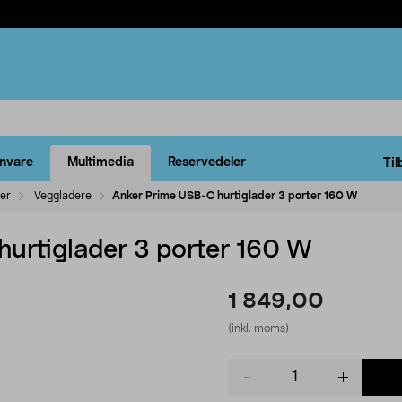
rnvare
Multimedia
Reservedeler
Til
ler
Veggladere
Anker Prime USB-C hurtiglader 3 porter 160 W
urtiglader 3 porter 160 W
1 849,00
(inkl. moms)
Product
quantity