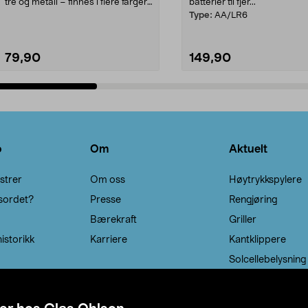
tre og metall – finnes i flere farger.
batterier til fjer...
Kleshe...
Type:
AA/LR6
79,90
149,90
Legg i handlekurv
Legg i handlekurv
o
Om
Aktuelt
strer
Om oss
Høytrykkspylere
sordet?
Presse
Rengjøring
Bærekraft
Griller
istorikk
Karriere
Kantklippere
Solcellebelysning