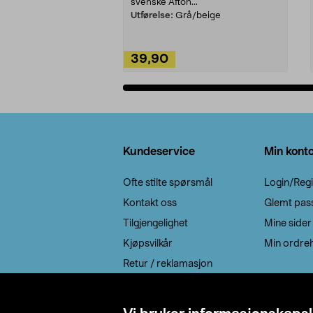
svenske Afton...
Utførelse:
Grå/beige
39,90
Legg i handlekurv
Bunntekst
Kundeservice
Min kont
Ofte stilte spørsmål
Login/Regi
Kontakt oss
Glemt pas
Tilgjengelighet
Mine sider
Kjøpsvilkår
Min ordreh
Retur / reklamasjon
EE-avfall
Cookie policy