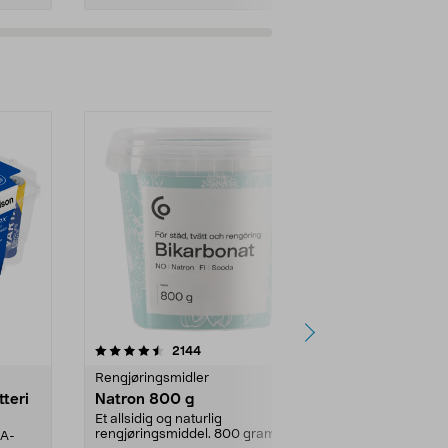
er
4.0av 5 stjerner
anmeldelser
4.5
2144
4
Rengjøringsmidler
Levende lys
tteri
Natron 800 g
Telys steari
prosent ste
Et allsidig og naturlig
rengjøringsmiddel. 800 gram
AA-
100 % stearin