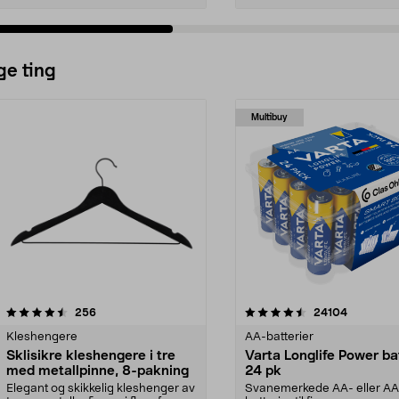
ge ting
Multibuy
4.5av 5 stjerner
anmeldelser
4.5av 5 stjerner
anmeldels
256
24104
Kleshengere
AA-batterier
Sklisikre kleshengere i tre
Varta Longlife Power ba
med metallpinne, 8-pakning
24 pk
Elegant og skikkelig kleshenger av
Svanemerkede AA- eller A