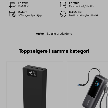
Fri frakt
Fri retur
Fra 599,–*
Returner til valgfri butikk
Sikkert
Klikk&Hent
365 dagers åpent kjøp
Bestill på nett og hent i butikk
Anker
-
Se alle produktene
Toppselgere i samme kategori