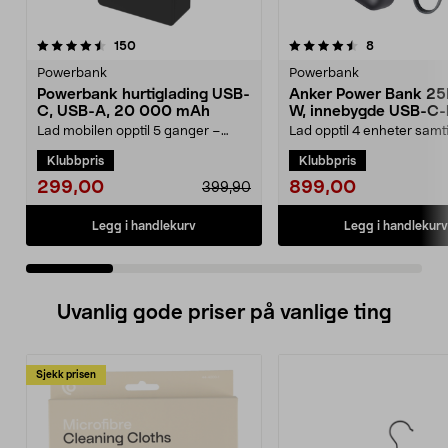
4.5 av 5 stjerner
anmeldelser
4.5 av 5 stjerner
anmeldelser
150
8
Powerbank
Powerbank
Powerbank hurtiglading USB-
Anker Power Bank 25
C, USB-A, 20 000 mAh
W, innebygde USB-C-
Lad mobilen opptil 5 ganger –
Lad opptil 4 enheter samt
kraft som varer hele dagen. Kraftig
165 W total effekt. Anker
Klubbpris
Klubbpris
powerbank – 20...
mAh powerbank m...
299,00
899,00
399,90
Legg i handlekurv
Legg i handlekurv
Uvanlig gode priser på vanlige ting
Sjekk prisen