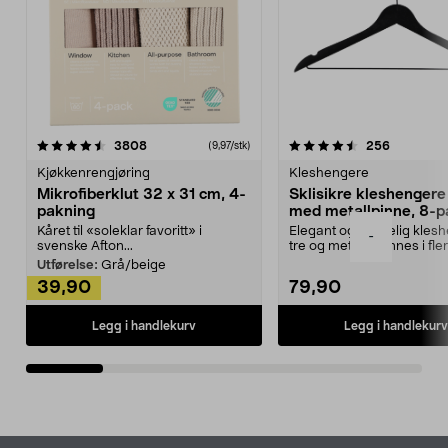
4.5av 5 stjerner
anmeldelser
4.5av 5 stjerner
anmeldels
3808
256
(9,97/stk)
Kjøkkenrengjøring
Kleshengere
Mikrofiberklut 32 x 31 cm, 4-
Sklisikre kleshengere 
pakning
med metallpinne, 8-p
Kåret til «soleklar favoritt» i
Elegant og skikkelig kles
-
svenske Afton...
tre og metall – finnes i fle
Kleshe...
Utførelse:
Grå/beige
39,90
79,90
Legg i handlekurv
Legg i handlekurv