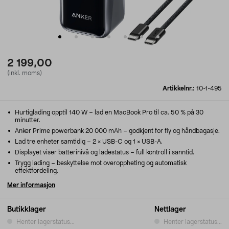
2 199,00
(inkl. moms)
Artikkelnr.:
10-1-495
Hurtiglading opptil 140 W – lad en MacBook Pro til ca. 50 % på 30
minutter.
Anker Prime powerbank 20 000 mAh – godkjent for fly og håndbagasje.
Lad tre enheter samtidig – 2 × USB-C og 1 × USB-A.
Displayet viser batterinivå og ladestatus – full kontroll i sanntid.
Trygg lading – beskyttelse mot overoppheting og automatisk
effektfordeling.
Mer informasjon
Butikklager
Nettlager
Henter lagerstatus...
Henter lagerstatus...