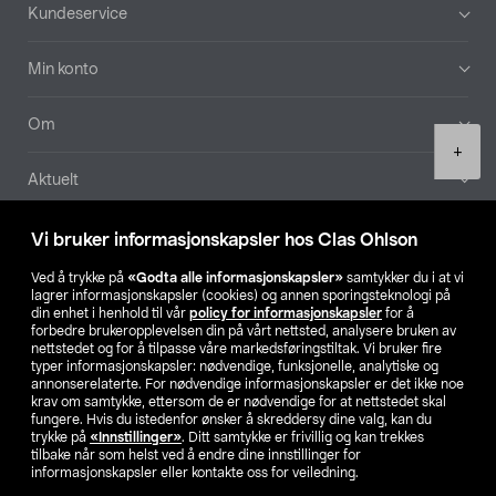
Bunntekst
Kundeservice
Min konto
Om
Product
+
quantity
Aktuelt
Våre selskaper
Vi bruker informasjonskapsler hos Clas Ohlson
Ved å trykke på
«Godta alle informasjonskapsler»
samtykker du i at vi
Finn din butikk
lagrer informasjonskapsler (cookies) og annen sporingsteknologi på
din enhet i henhold til vår
policy for informasjonskapsler
for å
forbedre brukeropplevelsen din på vårt nettsted, analysere bruken av
SE
NO
FI
nettstedet og for å tilpasse våre markedsføringstiltak. Vi bruker fire
typer informasjonskapsler: nødvendige, funksjonelle, analytiske og
annonserelaterte. For nødvendige informasjonskapsler er det ikke noe
krav om samtykke, ettersom de er nødvendige for at nettstedet skal
fungere. Hvis du istedenfor ønsker å skreddersy dine valg, kan du
trykke på
«Innstillinger»
. Ditt samtykke er frivillig og kan trekkes
tilbake når som helst ved å endre dine innstillinger for
informasjonskapsler eller kontakte oss for veiledning.
Privacy statement
Medlemsvilkår
Kjøpsvilkår
For bedrifter