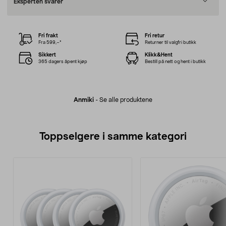
Eksperten svarer
Fri frakt
Fri retur
Fra 599,–*
Returner til valgfri butikk
Sikkert
Klikk&Hent
365 dagers åpent kjøp
Bestill på nett og hent i butikk
Anmiki
-
Se alle produktene
Toppselgere i samme kategori