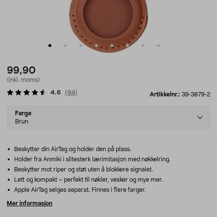
99,90
(inkl. moms)
4.6
(
94
)
Artikkelnr.:
39-3879-2
Select
Farge
variant
Brun
Beskytter din AirTag og holder den på plass.
Holder fra Anmiki i slitesterk lærimitasjon med nøkkelring.
Beskytter mot riper og støt uten å blokkere signalet.
Lett og kompakt – perfekt til nøkler, vesker og mye mer.
Apple AirTag selges separat. Finnes i flere farger.
Mer informasjon