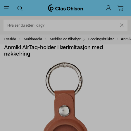
Forside
Multimedia
Mobiler og tilbehør
Sporingsbrikker
Anmik
Anmiki AirTag-holder i lærimitasjon med
nøkkelring