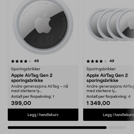
4.0av 5 stjerner
anmeldelser
anmeldelse
49
49
Sporingsbrikker
Sporingsbrikker
Apple AirTag Gen 2
Apple AirTag Gen 2
sporingsbrikke
sporingsbrikke
Andre generasjons AirTag – nå
Andre generasjons AirTag
med sterkere ly...
med sterkere ly...
Antall per forpakning:
1
Antall per forpakning:
4
399,00
1 349,00
Legg i handlekurv
Legg i handlekurv