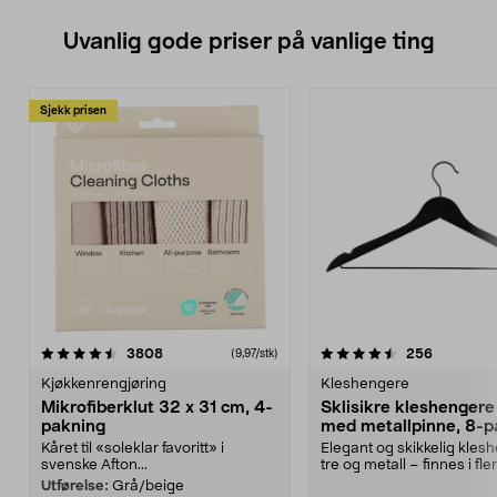
Uvanlig gode priser på vanlige ting
Sjekk prisen
4.5av 5 stjerner
anmeldelser
4.5av 5 stjerner
anmeldels
3808
256
(9,97/stk)
Kjøkkenrengjøring
Kleshengere
Mikrofiberklut 32 x 31 cm, 4-
Sklisikre kleshengere 
pakning
med metallpinne, 8-p
Kåret til «soleklar favoritt» i
Elegant og skikkelig kles
svenske Afton...
tre og metall – finnes i fle
Kleshe...
Utførelse:
Grå/beige