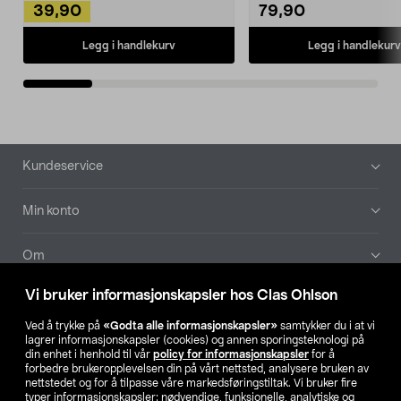
39,90
79,90
Legg i handlekurv
Legg i handlekurv
Bunntekst
Kundeservice
Min konto
Om
Vi bruker informasjonskapsler hos Clas Ohlson
Aktuelt
Ved å trykke på
«Godta alle informasjonskapsler»
samtykker du i at vi
lagrer informasjonskapsler (cookies) og annen sporingsteknologi på
Våre selskaper
din enhet i henhold til vår
policy for informasjonskapsler
for å
forbedre brukeropplevelsen din på vårt nettsted, analysere bruken av
nettstedet og for å tilpasse våre markedsføringstiltak. Vi bruker fire
Finn din butikk
typer informasjonskapsler: nødvendige, funksjonelle, analytiske og