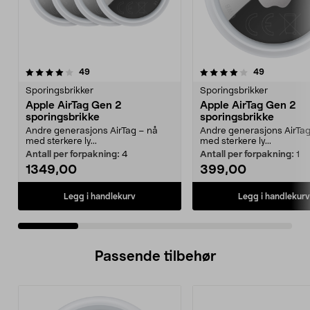
4.0 av 5 stjerner
anmeldelser
4.5 av 5 stjerner
anmeldelse
49
49
Sporingsbrikker
Sporingsbrikker
Apple AirTag Gen 2
Apple AirTag Gen 2
sporingsbrikke
sporingsbrikke
Andre generasjons AirTag – nå
Andre generasjons AirTag
med sterkere ly...
med sterkere ly...
Antall per forpakning:
4
Antall per forpakning:
1
1349,00
399,00
Legg i handlekurv
Legg i handlekurv
Passende tilbehør