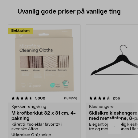
Uvanlig gode priser på vanlige ting
Sjekk prisen
4.5av 5 stjerner
anmeldelser
4.5av 5 stjerner
anmeldels
3808
256
(9,97/stk)
Kjøkkenrengjøring
Kleshengere
Mikrofiberklut 32 x 31 cm, 4-
Sklisikre kleshengere 
pakning
med metallpinne, 8-p
Kåret til «soleklar favoritt» i
Elegant og skikkelig kles
-
svenske Afton...
tre og metall – finnes i fle
Kleshe...
Utførelse:
Grå/beige