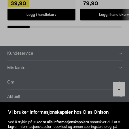
39,90
79,90
Legg i handlekurv
Legg i handlekurv
Bunntekst
Kundeservice
Min konto
Om
Product
+
quantity
Aktuelt
Våre selskaper
Vi bruker informasjonskapsler hos Clas Ohlson
Ved å trykke på
«Godta alle informasjonskapsler»
samtykker du i at vi
Finn din butikk
lagrer informasjonskapsler (cookies) og annen sporingsteknologi på