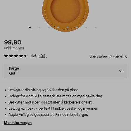
99,90
(inkl. moms)
4.6
(
94
)
Artikkelnr.:
39-3879-5
Select
Farge
variant
Gul
Beskytter din AirTag og holder den på plass.
Holder fra Anmiki i slitesterk lærimitasjon med nøkkelring.
Beskytter mot riper og støt uten å blokkere signalet.
Lett og kompakt – perfekt til nøkler, vesker og mye mer.
Apple AirTag selges separat. Finnes i flere farger.
Mer informasjon