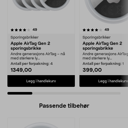
4.0 av 5 stjerner
anmeldelser
4.5 av 5 stjerner
anmeldelse
49
49
Sporingsbrikker
Sporingsbrikker
Apple AirTag Gen 2
Apple AirTag Gen 2
sporingsbrikke
sporingsbrikke
Andre generasjons AirTag – nå
Andre generasjons AirTag
med sterkere ly...
med sterkere ly...
Antall per forpakning:
4
Antall per forpakning:
1
1349,00
399,00
Legg i handlekurv
Legg i handlekurv
Passende tilbehør