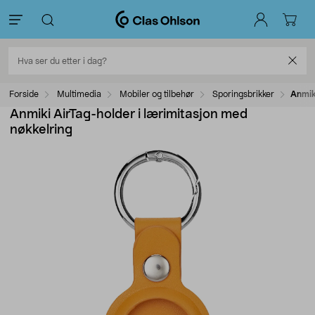
Forside
Multimedia
Mobiler og tilbehør
Sporingsbrikker
Anmik
Anmiki AirTag-holder i lærimitasjon med
nøkkelring