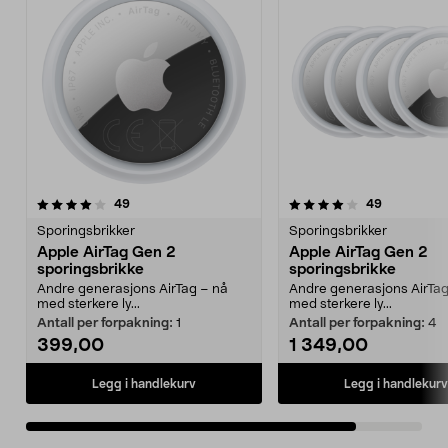
4.0av 5 stjerner
anmeldelser
anmeldelse
49
49
Sporingsbrikker
Sporingsbrikker
Apple AirTag Gen 2
Apple AirTag Gen 2
sporingsbrikke
sporingsbrikke
Andre generasjons AirTag – nå
Andre generasjons AirTag
med sterkere ly...
med sterkere ly...
Antall per forpakning:
1
Antall per forpakning:
4
399,00
1 349,00
Legg i handlekurv
Legg i handlekurv