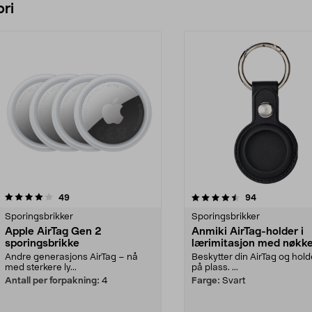
ri
4.5 av 5 stjerner
anmeldelser
4.0 av 5 stjerner
anmeldelser
49
94
Sporingsbrikker
Sporingsbrikker
Apple AirTag Gen 2
Anmiki AirTag-holder i
sporingsbrikke
lærimitasjon med nøkke
Andre generasjons AirTag – nå
Beskytter din AirTag og hol
med sterkere ly...
på plass. ...
Antall per forpakning:
4
Farge:
Svart