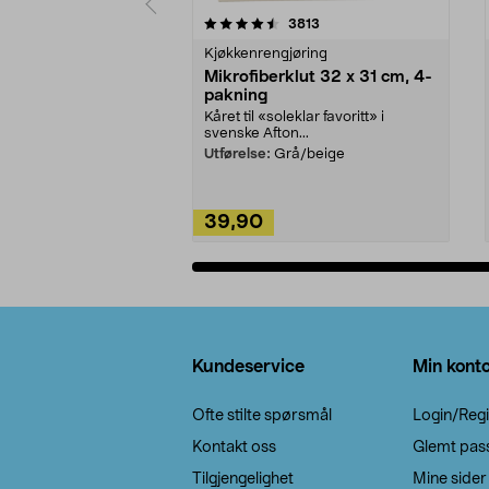
5av 5 stjerner
4.5av 5 stjerner
anmeldelser
3813
Kjøkkenrengjøring
Mikrofiberklut 32 x 31 cm, 4-
pakning
Kåret til «soleklar favoritt» i
svenske Afton...
Utførelse:
Grå/beige
39,90
Legg i handlekurv
Bunntekst
Kundeservice
Min kont
Ofte stilte spørsmål
Login/Regi
Kontakt oss
Glemt pas
Tilgjengelighet
Mine sider