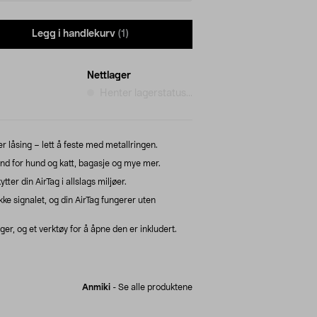
Legg i handlekurv
(1)
Nettlager
Henter lagerstatus...
r låsing – lett å feste med metallringen.
bånd for hund og katt, bagasje og mye mer.
ter din AirTag i allslags miljøer.
ke signalet, og din AirTag fungerer uten
ger, og et verktøy for å åpne den er inkludert.
Anmiki
-
Se alle produktene