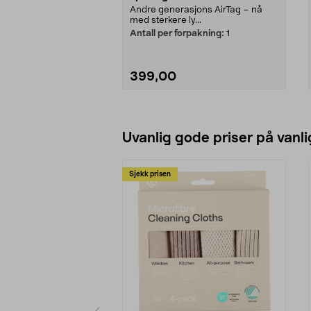
Andre generasjons AirTag – nå
med sterkere ly...
Antall per forpakning:
1
399,00
Legg i handlekurv
Uvanlig gode priser på vanli
Sjekk prisen