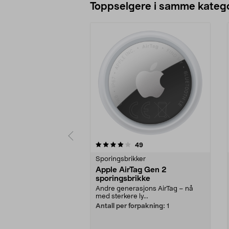
Toppselgere i samme katego
0 av 5 stjerner
4.0 av 5 stjerner
anmeldelser
49
Sporingsbrikker
Apple AirTag Gen 2
sporingsbrikke
Andre generasjons AirTag – nå
med sterkere ly...
Antall per forpakning:
1