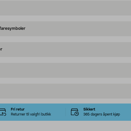
 faresymboler
er
Fri retur
Sikkert
Returner til valgfri butikk
365 dagers åpent kjøp