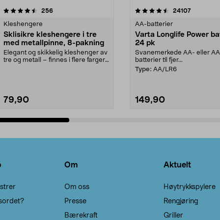
4.5av 5 stjerner
anmeldelser
4.5av 5 stjerner
anmeldels
256
24107
Kleshengere
AA-batterier
Sklisikre kleshengere i tre
Varta Longlife Power ba
med metallpinne, 8-pakning
24 pk
Elegant og skikkelig kleshenger av
Svanemerkede AA- eller A
tre og metall – finnes i flere farger.
batterier til fjer...
Kleshe...
Type:
AA/LR6
79,90
149,90
Legg i handlekurv
Legg i handlekurv
o
Om
Aktuelt
strer
Om oss
Høytrykkspylere
sordet?
Presse
Rengjøring
Bærekraft
Griller