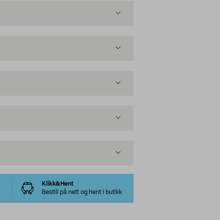
Klikk&Hent
Bestill på nett og hent i butikk