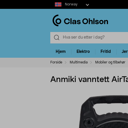
Select
Norway
market
Hjem
Elektro
Fritid
Je
Forside
Multimedia
Mobiler og tilbehør
Anmiki vanntett AirT