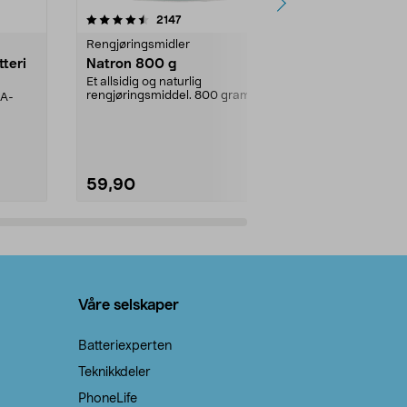
er
4.0av 5 stjerner
anmeldelser
4.5
2147
4
Rengjøringsmidler
Levende lys
tteri
Natron 800 g
Telys steari
prosent ste
Et allsidig og naturlig
rengjøringsmiddel. 800 gram
AA-
100 % stearin
natron – til rengjøring både...
råvarer. Produ
brenner med e
59,90
69,90
Legg i handlekurv
Legg 
Våre selskaper
Batteriexperten
Teknikkdeler
PhoneLife