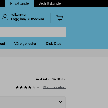
Privatkunde
Bedriftskunde
Velkommen
Logg inn/Bli medlem
bud
Våre tjenester
Club Clas
Artikkelnr.:
39-3878-1
19
anmeldelser