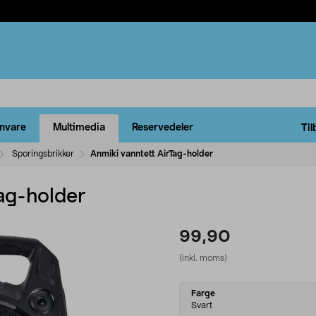
rnvare
Multimedia
Reservedeler
Til
Sporingsbrikker
Anmiki vanntett AirTag-holder
ag-holder
99,90
(inkl. moms)
Select
Farge
variant
Svart