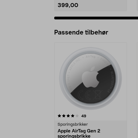
399,00
Passende tilbehør
0av 5 stjerner
4.0av 5 stjerner
anmeldelser
49
Sporingsbrikker
Apple AirTag Gen 2
sporingsbrikke