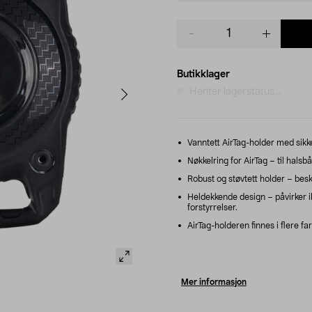
Product
quantity
Butikklager
Henter lagerstatus...
Vanntett AirTag-holder med sikke
Nøkkelring for AirTag – til hals
Robust og støvtett holder – beskyt
Heldekkende design – påvirker ik
forstyrrelser.
AirTag-holderen finnes i flere far
Mer informasjon