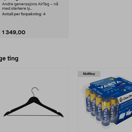
Andre generasjons AirTag – nå
med sterkere ly...
Antall per forpakning:
4
1 349,00
Legg i handlekurv
ge ting
Multibuy