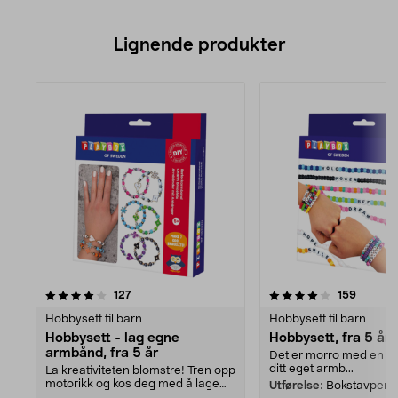
Lignende produkter
4.0av 5 stjerner
anmeldelser
anmelde
127
159
Hobbysett til barn
Hobbysett til barn
Hobbysett - lag egne
Hobbysett, fra 5 år
armbånd, fra 5 år
Det er morro med en h
ditt eget armb...
La kreativiteten blomstre! Tren opp
motorikk og kos deg med å lage
Utførelse:
Bokstavperle
noe fint. Føl...