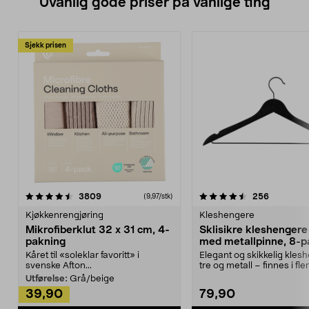
Uvanlig gode priser på vanlige ting
Sjekk prisen
4.5av 5 stjerner
anmeldelser
4.5av 5 stjerner
anmeldels
3809
256
(9,97/stk)
Kjøkkenrengjøring
Kleshengere
Mikrofiberklut 32 x 31 cm, 4-
Sklisikre kleshengere 
pakning
med metallpinne, 8-p
Kåret til «soleklar favoritt» i
Elegant og skikkelig kles
svenske Afton...
tre og metall – finnes i fle
Kleshe...
Utførelse:
Grå/beige
39,90
79,90