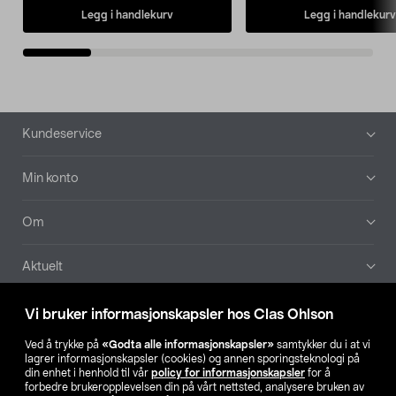
Legg i handlekurv
Legg i handlekurv
Bunntekst
Kundeservice
Min konto
Om
Aktuelt
Våre selskaper
Vi bruker informasjonskapsler hos Clas Ohlson
Ved å trykke på
«Godta alle informasjonskapsler»
samtykker du i at vi
Finn din butikk
lagrer informasjonskapsler (cookies) og annen sporingsteknologi på
din enhet i henhold til vår
policy for informasjonskapsler
for å
forbedre brukeropplevelsen din på vårt nettsted, analysere bruken av