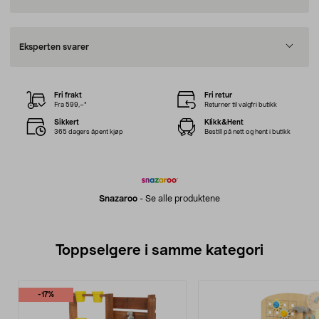
Eksperten svarer
Fri frakt
Fri retur
Fra 599,–*
Returner til valgfri butikk
Sikkert
Klikk&Hent
365 dagers åpent kjøp
Bestill på nett og hent i butikk
Snazaroo
-
Se alle produktene
Toppselgere i samme kategori
-17%