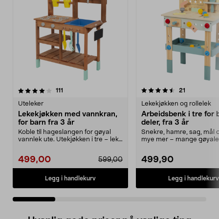
4.5 av 5 stjerner
anmeldelser
4.5 av 5 stjerner
anmeldelse
111
21
Uteleker
Lekekjøkken og rollelek
Lekekjøkken med vannkran,
Arbeidsbenk i tre for 
for barn fra 3 år
deler, fra 3 år
Koble til hageslangen for gøyal
Snekre, hamre, sag, mål 
vannlek ute. Utekjøkken i tre – lek
mye mer – mange gøyale 
med vann, sa...
følger med. Arbei...
499,00
499,90
599,00
Legg i handlekurv
Legg i handlekurv