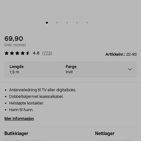
69,90
(inkl. moms)
4.6
(
773
)
Artikkelnr.:
22-93
Select
Lengde
Farge
variant
1,5 m
Hvit
Antenneledning til TV eller digitalboks.
Dobbeltskjermet koaksialkabel.
Helstøpte kontakter.
Hann til hunn.
Mer informasjon
Butikklager
Nettlager