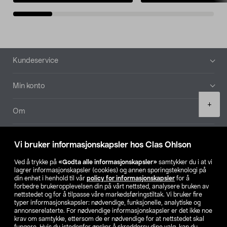
Bunntekst
Kundeservice
Min konto
Product
+
quantity
Om
Aktuelt
Vi bruker informasjonskapsler hos Clas Ohlson
Våre selskaper
Ved å trykke på
«Godta alle informasjonskapsler»
samtykker du i at vi
lagrer informasjonskapsler (cookies) og annen sporingsteknologi på
din enhet i henhold til vår
policy for informasjonskapsler
for å
Finn din butikk
forbedre brukeropplevelsen din på vårt nettsted, analysere bruken av
nettstedet og for å tilpasse våre markedsføringstiltak. Vi bruker fire
typer informasjonskapsler: nødvendige, funksjonelle, analytiske og
annonserelaterte. For nødvendige informasjonskapsler er det ikke noe
SE
NO
FI
krav om samtykke, ettersom de er nødvendige for at nettstedet skal