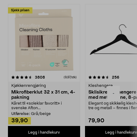
Sjekk prisen
4.5av 5 stjerner
anmeldelser
4.5av 5 stjerner
anmeldels
3808
256
(9,97/stk)
Kjøkkenrengjøring
Kleshengere
Mikrofiberklut 32 x 31 cm, 4-
Sklisikre kleshengere 
-
pakning
med metallpinne, 8-p
Kåret til «soleklar favoritt» i
Elegant og skikkelig kles
svenske Afton...
tre og metall – finnes i fle
Kleshe...
Utførelse:
Grå/beige
39,90
79,90
Legg i handlekurv
Legg i handlekurv