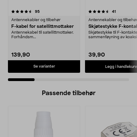
4.5 av 5 stjerner
anmeldelser
4.0 av 5 stjerner
anmeldelse
95
41
Antennekabler og tilbehør
Antennekabler og tilbehø
F-kabel for satellittmottaker
Skjøtestykke F-konta
Antennekabel til satellittmottaker.
Skjøtestykke til F-kontakte
Forhåndsm...
sammenføyning av koaksia
139,90
39,90
Se varianter
Legg i handlekurv
Passende tilbehør