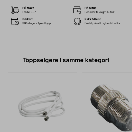
Fri frakt
Fri retur
Fra 599,–*
Returner til valgfri butikk
Sikkert
Klikk&Hent
365 dagers åpent kjøp
Bestill på nett og hent i butikk
Toppselgere i samme kategori