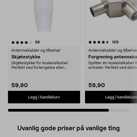
4.5av 5 stjerner
anmeldelser
anmeldels
38
105
Antennekabler og tilbehør
Antennekabler og tilbehø
Skjøtestykke
Forgrening antenneka
Skjøtestykke for koaksialkabel.
Splitter én koaksialkabel ti
Perfekt ved forlengelse eller
enheter. Perfekt ved delin
reparasjon av ante...
signal til to TV...
59,90
59,90
Legg i handlekurv
Legg i handlekurv
Uvanlig gode priser på vanlige ting