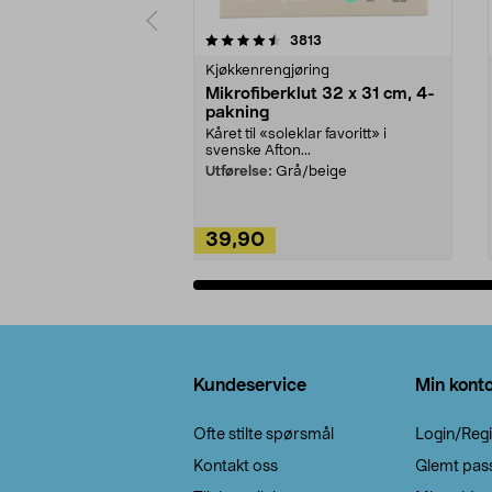
5av 5 stjerner
4.5av 5 stjerner
anmeldelser
3813
Kjøkkenrengjøring
Mikrofiberklut 32 x 31 cm, 4-
pakning
Kåret til «soleklar favoritt» i
svenske Afton...
Utførelse:
Grå/beige
39,90
Legg i handlekurv
Bunntekst
Kundeservice
Min kont
Ofte stilte spørsmål
Login/Regi
Kontakt oss
Glemt pas