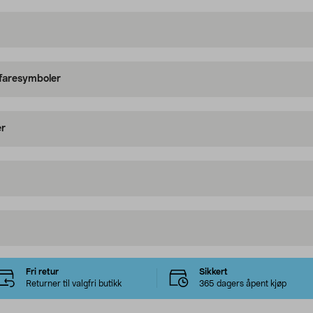
 faresymboler
er
Fri retur
Sikkert
Returner til valgfri butikk
365 dagers åpent kjøp