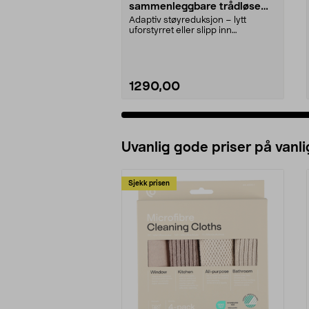
sammenleggbare trådløse
over ear-hodetelefoner,
Adaptiv støyreduksjon – lytt
svarte
uforstyrret eller slipp inn
omgivelsene med Smart A...
1290,00
Uvanlig gode priser på vanli
Sjekk prisen