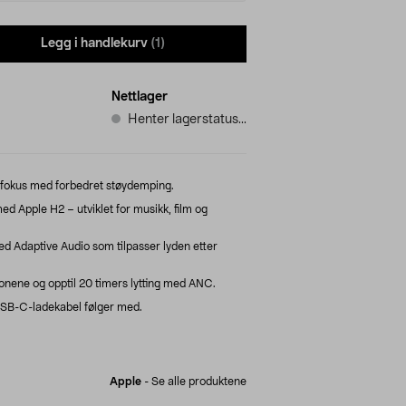
Legg i handlekurv
(1)
Nettlager
Henter lagerstatus...
 fokus med forbedret støydemping.
ed Apple H2 – utviklet for musikk, film og
 Adaptive Audio som tilpasser lyden etter
fonene og opptil 20 timers lytting med ANC.
SB-C-ladekabel følger med.
Apple
-
Se alle produktene