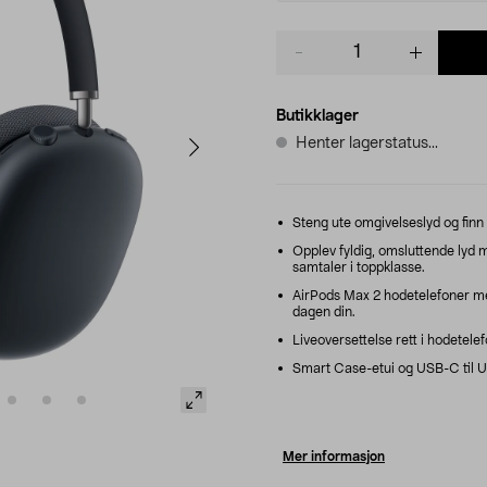
Product
quantity
Butikklager
Henter lagerstatus...
Steng ute omgivelseslyd og finn
Opplev fyldig, omsluttende lyd m
samtaler i toppklasse.
AirPods Max 2 hodetelefoner med
dagen din.
Liveoversettelse rett i hodetele
Smart Case-etui og USB-C til U
Mer informasjon