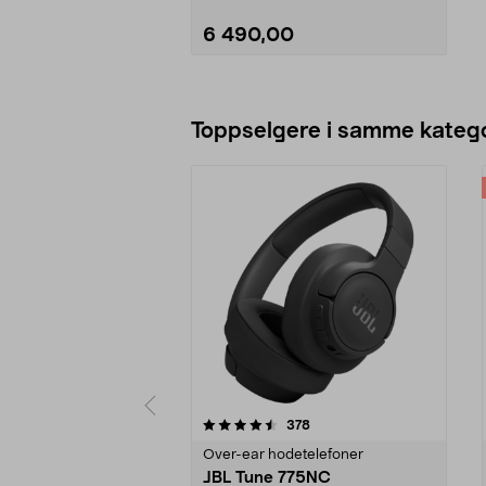
6 490,00
Legg i handlekurv
Toppselgere i samme katego
5 av 5 stjerner
4.0 av 5 stjerner
anmeldelser
378
Over-ear hodetelefoner
JBL Tune 775NC