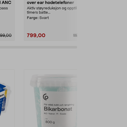
d ANC
over ear hodetelefoner
over ear-h
støyreduse
lpass
Aktiv støyreduksjon og opptil 50
Behagelig lyd
timers batte...
støy. Sony WH
Farge:
Svart
Farge:
Rosa
799,00
790,00
799,00
1190,00