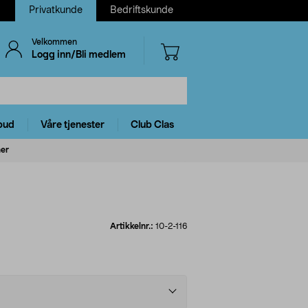
Privatkunde
Bedriftskunde
Velkommen
Logg inn/Bli medlem
bud
Våre tjenester
Club Clas
ner
Artikkelnr.:
10-2-116