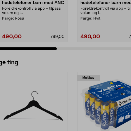
hodetelefoner barn med ANC
hodetelefoner barn me
Foreldrekontroll via app – tilpass
Foreldrekontroll via app – ti
volum og l...
volum og l...
Farge:
Rosa
Farge:
Hvit
490,00
490,00
799,00
ge ting
Multibuy