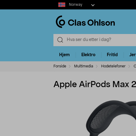
Select
Norway
market
Hjem
Elektro
Fritid
Je
Forside
Multimedia
Hodetelefoner
O
Apple AirPods Max 2