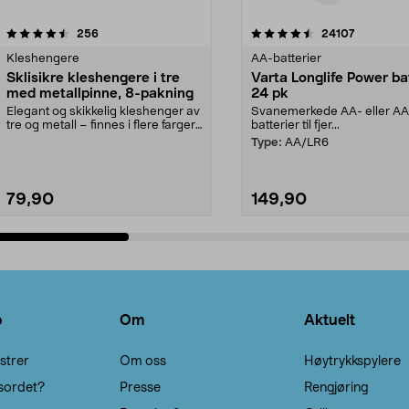
4.5av 5 stjerner
anmeldelser
4.5av 5 stjerner
anmeldels
256
24107
Kleshengere
AA-batterier
Sklisikre kleshengere i tre
Varta Longlife Power ba
med metallpinne, 8-pakning
24 pk
Elegant og skikkelig kleshenger av
Svanemerkede AA- eller A
tre og metall – finnes i flere farger.
batterier til fjer...
Kleshe...
Type:
AA/LR6
79,90
149,90
Legg i handlekurv
Legg i handlekurv
o
Om
Aktuelt
strer
Om oss
Høytrykkspylere
sordet?
Presse
Rengjøring