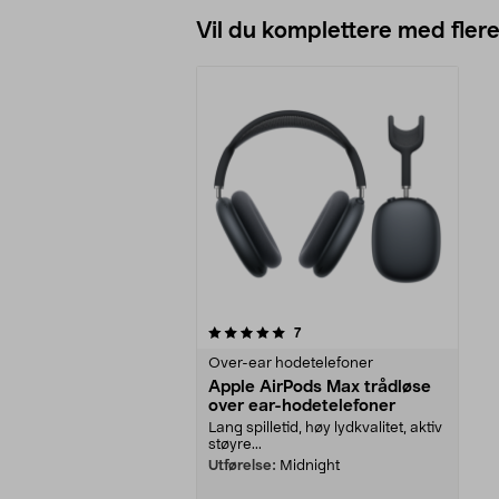
Vil du komplettere med fler
0av 5 stjerner
anmeldelser
7
Over-ear hodetelefoner
Apple AirPods Max trådløse
over ear-hodetelefoner
Lang spilletid, høy lydkvalitet, aktiv
støyre...
Utførelse:
Midnight