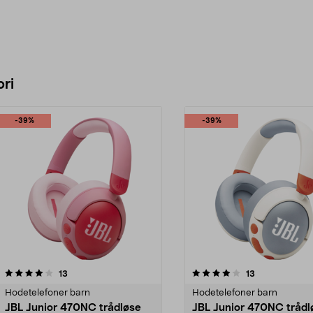
ri
-39%
-39%
4.0 av 5 stjerner
anmeldelser
4.5 av 5 stjerner
anmeldelser
13
13
Hodetelefoner barn
Hodetelefoner barn
JBL Junior 470NC trådløse
JBL Junior 470NC trådl