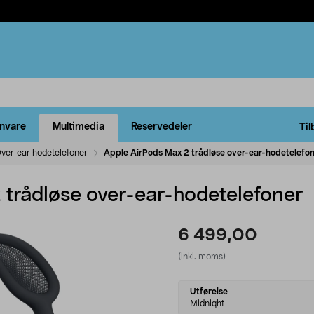
rnvare
Multimedia
Reservedeler
Til
ver-ear hodetelefoner
Apple AirPods Max 2 trådløse over-ear-hodetelefo
 trådløse over-ear-hodetelefoner
6 499,00
(inkl. moms)
Select
Utførelse
variant
Midnight