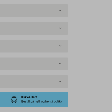
Klikk&Hent
Bestill på nett og hent i butikk