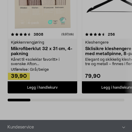
4.5av 5 stjerner
anmeldelser
4.5av 5 stjerner
anmeldels
3808
256
(9,97/stk)
Kjøkkenrengjøring
Kleshengere
Mikrofiberklut 32 x 31 cm, 4-
Sklisikre kleshengere 
pakning
med metallpinne, 8-p
Kåret til «soleklar favoritt» i
Elegant og skikkelig kles
svenske Afton...
tre og metall – finnes i fle
Kleshe...
Utførelse:
Grå/beige
39,90
79,90
Legg i handlekurv
Legg i handlekurv
Bunntekst
Kundeservice