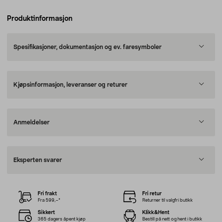
Produktinformasjon
Spesifikasjoner, dokumentasjon og ev. faresymboler
Kjøpsinformasjon, leveranser og returer
Anmeldelser
Eksperten svarer
Fri frakt
Fri retur
Fra 599,–*
Returner til valgfri butikk
Sikkert
Klikk&Hent
365 dagers åpent kjøp
Bestill på nett og hent i butikk