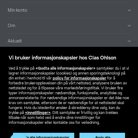
Min konto
Om
Aktuelt
Våre selskaper
Vi bruker informasjonskapsler hos Clas Ohlson
Ved å trykke på
«Godta alle informasjonskapsler»
samtykker du i at vi
Finn din butikk
lagrer informasjonskapsler (cookies) og annen sporingsteknologi på
din enhet i henhold til vår
policy for informasjonskapsler
for å
forbedre brukeropplevelsen din på vårt nettsted, analysere bruken av
SE
NO
FI
nettstedet og for å tilpasse våre markedsføringstiltak. Vi bruker fire
typer informasjonskapsler: nødvendige, funksjonelle, analytiske og
annonserelaterte. For nødvendige informasjonskapsler er det ikke noe
krav om samtykke, ettersom de er nødvendige for at nettstedet skal
fungere. Hvis du istedenfor ønsker å skreddersy dine valg, kan du
trykke på
«Innstillinger»
. Ditt samtykke er frivillig og kan trekkes
tilbake når som helst ved å endre dine innstillinger for
informasjonskapsler eller kontakte oss for veiledning.
Privacy statement
Medlemsvilkår
Kjøpsvilkår
For bedrifter
Endre til priser ekskl. moms
Produktet har utgått
Godta alle informasjonskapsler
Avvis alle