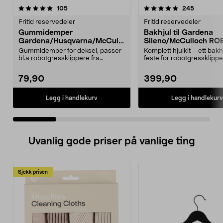
5.0 av 5 stjerner
anmeldelser
4.5 av 5 stjerner
anmeldels
105
245
Fritid reservedeler
Fritid reservedeler
Gummidemper
Bakhjul til Gardena
Gardena/Husqvarna/McCullo
Sileno/McCulloch RO
ch/Flymo
Easilife
Gummidemper for deksel, passer
Komplett hjulkit – ett bak
bl.a robotgressklippere fra
feste for robotgressklippe
Gardena, Flymo og McC...
Bakhjul – reserv...
79,90
399,90
Legg i handlekurv
Legg i handlekurv
Uvanlig gode priser på vanlige ting
Sjekk prisen