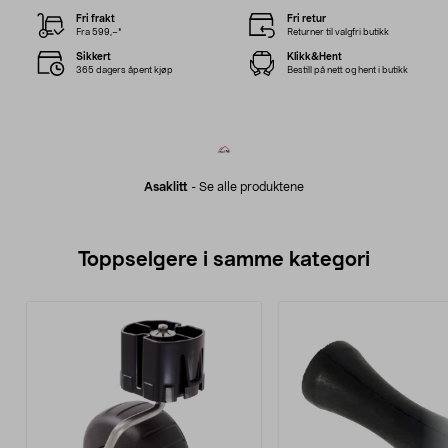
Fri frakt
Fri retur
Fra 599,–*
Returner til valgfri butikk
Sikkert
Klikk&Hent
365 dagers åpent kjøp
Bestill på nett og hent i butikk
Asaklitt
-
Se alle produktene
Toppselgere i samme kategori