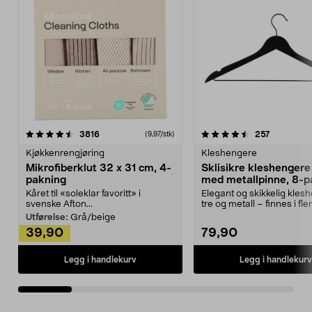
4.5av 5 stjerner
anmeldelser
4.5av 5 stjerner
anmeldels
3816
257
(9,97/stk)
Kjøkkenrengjøring
Kleshengere
Mikrofiberklut 32 x 31 cm, 4-
Sklisikre kleshengere 
pakning
med metallpinne, 8-p
Kåret til «soleklar favoritt» i
Elegant og skikkelig kles
svenske Afton...
tre og metall – finnes i fle
Kleshe...
Utførelse:
Grå/beige
39,90
79,90
Legg i handlekurv
Legg i handlekurv