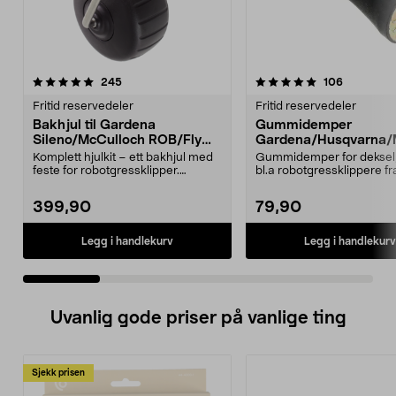
5.0 av 5 stjerner
anmeldelser
4.5 av 5 stjerner
anmeldels
245
106
Fritid reservedeler
Fritid reservedeler
Bakhjul til Gardena
Gummidemper
Sileno/McCulloch ROB/Flymo
Gardena/Husqvarna/
Easilife
ch/Flymo
Komplett hjulkit – ett bakhjul med
Gummidemper for deksel,
feste for robotgressklipper.
bl.a robotgressklippere fr
Bakhjul – reserv...
Gardena, Flymo og McC..
399,90
79,90
Legg i handlekurv
Legg i handlekurv
Uvanlig gode priser på vanlige ting
Sjekk prisen