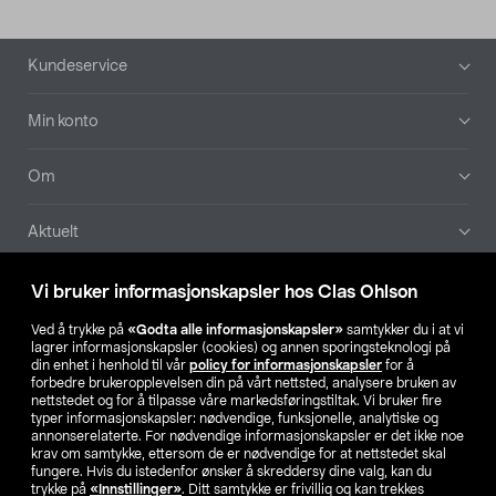
Bunntekst
Kundeservice
Min konto
Om
Aktuelt
Våre selskaper
Vi bruker informasjonskapsler hos Clas Ohlson
Ved å trykke på
«Godta alle informasjonskapsler»
samtykker du i at vi
Finn din butikk
lagrer informasjonskapsler (cookies) og annen sporingsteknologi på
din enhet i henhold til vår
policy for informasjonskapsler
for å
forbedre brukeropplevelsen din på vårt nettsted, analysere bruken av
SE
NO
FI
nettstedet og for å tilpasse våre markedsføringstiltak. Vi bruker fire
typer informasjonskapsler: nødvendige, funksjonelle, analytiske og
annonserelaterte. For nødvendige informasjonskapsler er det ikke noe
krav om samtykke, ettersom de er nødvendige for at nettstedet skal
fungere. Hvis du istedenfor ønsker å skreddersy dine valg, kan du
trykke på
«Innstillinger»
. Ditt samtykke er frivillig og kan trekkes