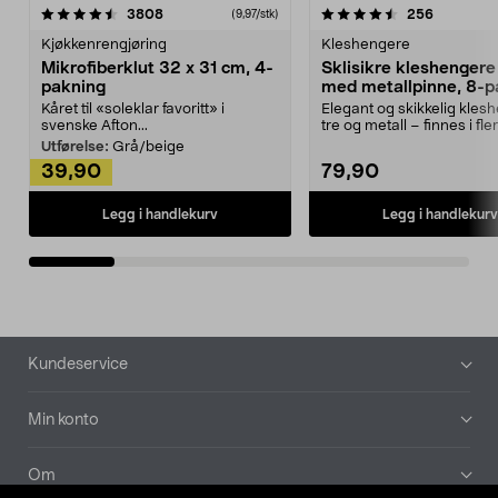
4.5av 5 stjerner
anmeldelser
4.5av 5 stjerner
anmeldels
3808
256
(9,97/stk)
Kjøkkenrengjøring
Kleshengere
Mikrofiberklut 32 x 31 cm, 4-
Sklisikre kleshengere 
pakning
med metallpinne, 8-p
Kåret til «soleklar favoritt» i
Elegant og skikkelig kles
svenske Afton...
tre og metall – finnes i fle
Kleshe...
Utførelse:
Grå/beige
39,90
79,90
Legg i handlekurv
Legg i handlekurv
Bunntekst
Kundeservice
Min konto
Om