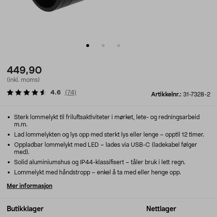
449,90
(inkl. moms)
4.6
(
74
)
Artikkelnr.:
31-7328-2
Sterk lommelykt til friluftsaktiviteter i mørket, lete- og redningsarbeid
m.m.
Lad lommelykten og lys opp med sterkt lys eller lenge – opptil 12 timer.
Oppladbar lommelykt med LED – lades via USB-C (ladekabel følger
med).
Solid aluminiumshus og IP44-klassifisert – tåler bruk i lett regn.
Lommelykt med håndstropp – enkel å ta med eller henge opp.
Mer informasjon
Butikklager
Nettlager