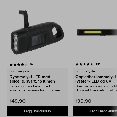
4.5 av 5 stjerner
anmeldelser
4.5 av 5 stjerner
anmeldelse
67
191
Lommelykter
Lommelykter
Dynamolykt LED med
Oppladbar lommelyk
solcelle, svart, 15 lumen
lyssterk LED og UV
Lades for hånd eller med
Bredt arbeidslys, spotlight
solenergi. Dynamolykt LED med
i kompakt penneformat. L
solcelledrift – til bruk ...
oppladbar lykt...
149,90
199,90
Legg i handlekurv
Legg i handlekurv