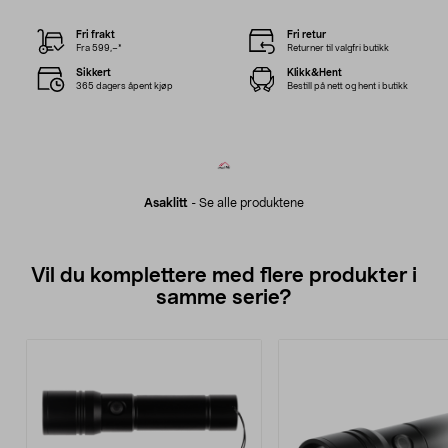
Fri frakt
Fri retur
Fra 599,–*
Returner til valgfri butikk
Sikkert
Klikk&Hent
365 dagers åpent kjøp
Bestill på nett og hent i butikk
Asaklitt
-
Se alle produktene
Vil du komplettere med flere produkter i
samme serie?