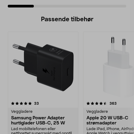
Passende tilbehør
4.5av 5 stjerner
anmeldelser
4.5av 5 stjerner
anmeldels
33
363
Veggladere
Veggladere
Samsung Power Adapter
Apple 20 W USB-C
hurtiglader USB-C, 25 W
strømadapter
Lad mobiltelefonen eller
Lade iPad, iPhone, AirPods
nettbrettet superraskt med opptil
Apple Watch i vegguttaket