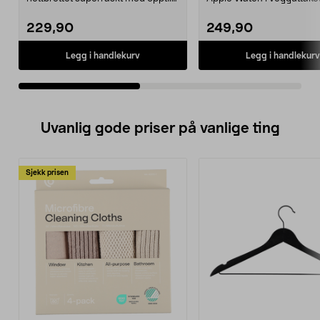
25 W. Samsung Power A...
Strømadapter for lad...
229,90
249,90
Legg i handlekurv
Legg i handlekurv
Uvanlig gode priser på vanlige ting
Sjekk prisen