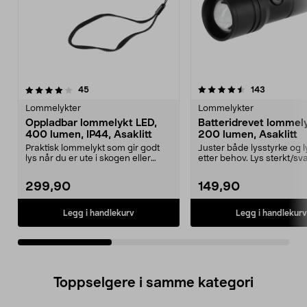
4.5av 5 stjerner
anmeldelser
4.5av 5 stjerner
anmeldels
45
143
Lommelykter
Lommelykter
Oppladbar lommelykt LED,
Batteridrevet lommely
400 lumen, IP44, Asaklitt
200 lumen, Asaklitt
Praktisk lommelykt som gir godt
Juster både lysstyrke og l
lys når du er ute i skogen eller
etter behov. Lys sterkt/sv
fisker om natte...
bredt/smalt. ...
299,90
149,90
Legg i handlekurv
Legg i handlekurv
Toppselgere i samme kategori