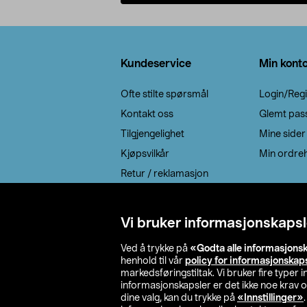
Legg i handlekurv
Bunntekst
Kundeservice
Min kont
Ofte stilte spørsmål
Login/Regi
Kontakt oss
Glemt pas
Tilgjengelighet
Mine sider
Kjøpsvilkår
Min ordreh
Retur / reklamasjon
EE-avfall
Cookie policy
Vi bruker informasjonskapsl
Leveringsalternativ
Ved å trykke på
«Godta alle informasjons
henhold til vår
policy for informasjonskap
markedsføringstiltak. Vi bruker fire typer
informasjonskapsler er det ikke noe krav 
dine valg, kan du trykke på
«Innstillinger»