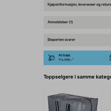
Kjøpsinformasjon, leveranser og retur
Anmeldelser
(1)
Eksperten svarer
Fri frakt
Fra 599,–*
Toppselgere i samme katego