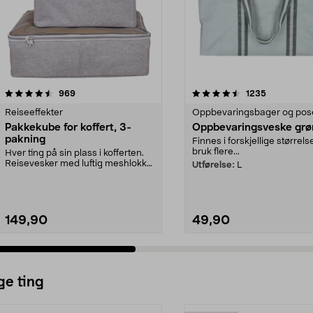
4.5 av 5 stjerner
anmeldelser
4.5 av 5 stjerner
anmeldelse
969
1235
Reiseeffekter
Oppbevaringsbager og pos
Pakkekube for koffert, 3-
Oppbevaringsveske grø
pakning
Finnes i forskjellige størrels
bruk flere...
Hver ting på sin plass i kofferten.
Reisevesker med luftig meshlokk
Utførelse:
L
og glidelås....
149,90
49,90
ge ting