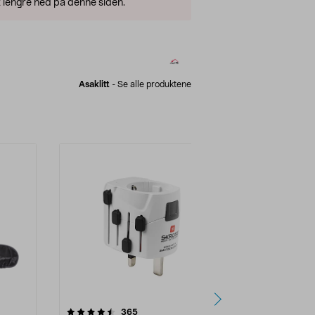
 lengre ned på denne siden.
Asaklitt
-
Se alle produktene
anmeldelser
365