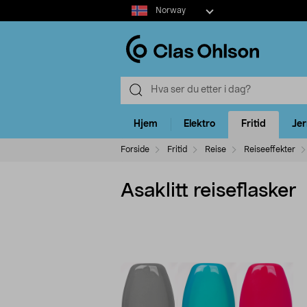
Select
Norway
market
Hjem
Elektro
Fritid
Je
Forside
Fritid
Reise
Reiseeffekter
Asaklitt reiseflasker