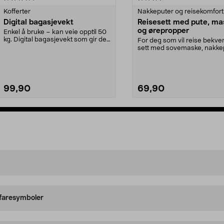
Kofferter
Nakkeputer og reisekomfort
Digital bagasjevekt
Reisesett med pute, ma
og ørepropper
Enkel å bruke – kan veie opptil 50
kg. Digital bagasjevekt som gir deg
For deg som vil reise bekve
kontroll ...
sett med sovemaske, nakke
og ørepropper. Den...
99,90
69,90
Legg i handlekurv
Legg i handlekurv
 faresymboler