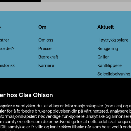
Legg i handlekurv
Legg i handlekurv
o
Om
Aktuelt
strer
Om oss
Høytrykkspylere
sordet?
Presse
Rengjøring
Bærekraft
Griller
istorikk
Karriere
Kantklippere
Solcellebelysning
er hos Clas Ohlson
kapsler»
samtykker du i at vi lagrer informasjonskapsler (cookies) og 
sler
for å forbedre brukeropplevelsen din på vårt nettsted, analysere b
 informasjonskapsler: nødvendige, funksjonelle, analytiske og annonse
om samtykke, ettersom de er nødvendige for at nettstedet skal fungere
. Ditt samtykke er frivillig og kan trekkes tilbake når som helst ved å endr