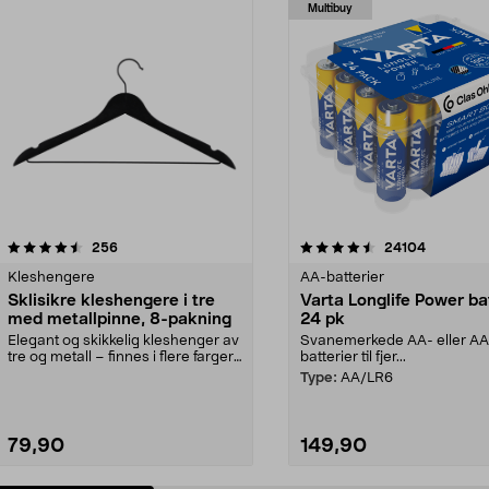
Multibuy
4.5av 5 stjerner
anmeldelser
4.5av 5 stjerner
anmeldels
256
24104
Kleshengere
AA-batterier
Sklisikre kleshengere i tre
Varta Longlife Power ba
med metallpinne, 8-pakning
24 pk
Elegant og skikkelig kleshenger av
Svanemerkede AA- eller A
tre og metall – finnes i flere farger.
batterier til fjer...
Kleshe...
Type:
AA/LR6
79,90
149,90