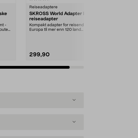
Reiseadaptere
ske
SKROSS World Adapter Pro
reiseadapter
mt -
Kompakt adapter for reisende fra
pute
Europa til mer enn 120 land
verden over. Funger...
299,90
Legg i handlekurv