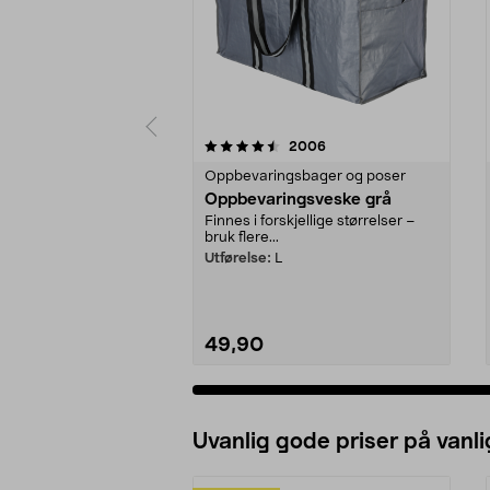
5 av 5 stjerner
4.5 av 5 stjerner
anmeldelser
2006
Oppbevaringsbager og poser
Oppbevaringsveske grå
Finnes i forskjellige størrelser –
bruk flere...
Utførelse:
L
49,90
Uvanlig gode priser på vanli