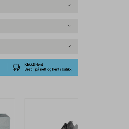
Klikk&Hent
Bestill på nett og hent i butikk