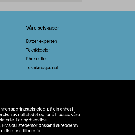
Legg i handlekurv
Legg 
Våre selskaper
Batteriexperten
Teknikkdeler
PhoneLife
Teknikmagasinet
annen sporingsteknologi på din enhet i
ruken av nettstedet og for å tilpasse våre
relaterte. For nødvendige
. Hvis du istedenfor ønsker å skreddersy
e dine innstillinger for