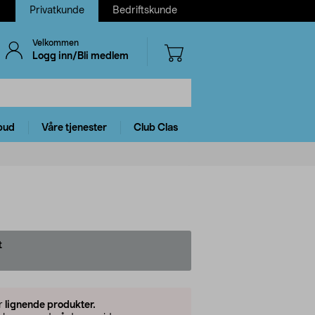
Privatkunde
Bedriftskunde
Velkommen
Logg inn/Bli medlem
bud
Våre tjenester
Club Clas
t
er
lignende produkter.