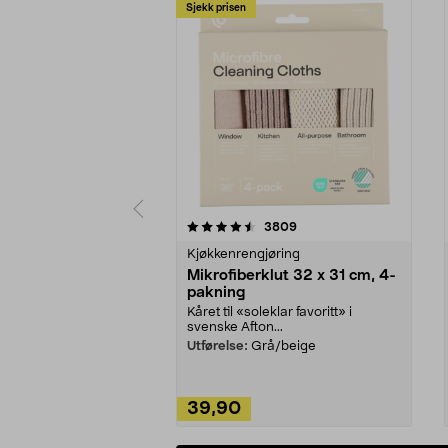
Sjekk prisen
5av 5 stjerner
4.5av 5 stjerner
anmeldelser
3809
Kjøkkenrengjøring
Mikrofiberklut 32 x 31 cm, 4-
pakning
Kåret til «soleklar favoritt» i
svenske Afton...
Utførelse:
Grå/beige
39,90