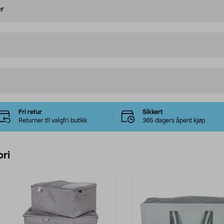
er
Fri retur
Sikkert
Returner til valgfri butikk
365 dagers åpent kjøp
ri