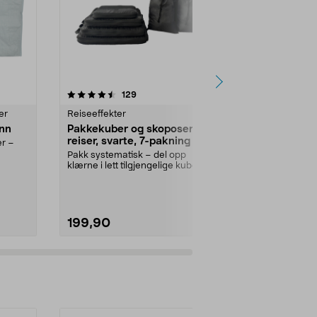
r
4.5 av 5 stjerner
anmeldelser
4.5
129
1
er
Reiseeffekter
Oppbevarings
nn
Pakkekuber og skoposer for
Oppbevarin
reiser, svarte, 7-pakning
er –
Finnes i forsk
bruk flere...
Pakk systematisk – del opp
klærne i lett tilgjengelige kuber i
Utførelse:
M
kofferten. Reiseo...
199,90
39,90