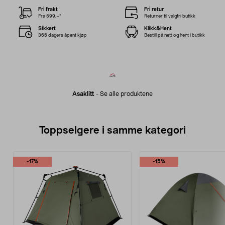
Fri frakt
Fri retur
Fra 599,–*
Returner til valgfri butikk
Sikkert
Klikk&Hent
365 dagers åpent kjøp
Bestill på nett og hent i butikk
Asaklitt
-
Se alle produktene
Toppselgere i samme kategori
-17%
-15%