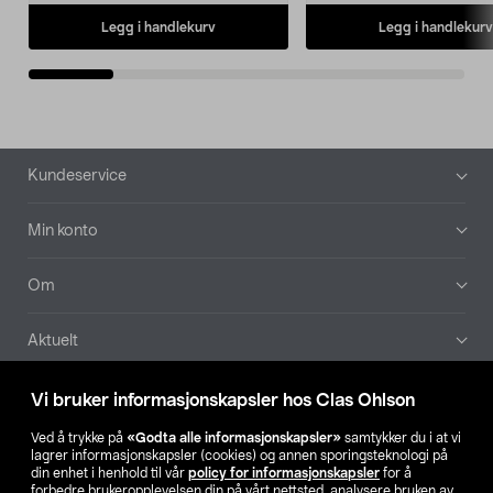
Legg i handlekurv
Legg i handlekurv
Bunntekst
Kundeservice
Min konto
Om
Aktuelt
Våre selskaper
Vi bruker informasjonskapsler hos Clas Ohlson
Ved å trykke på
«Godta alle informasjonskapsler»
samtykker du i at vi
Finn din butikk
lagrer informasjonskapsler (cookies) og annen sporingsteknologi på
din enhet i henhold til vår
policy for informasjonskapsler
for å
forbedre brukeropplevelsen din på vårt nettsted, analysere bruken av