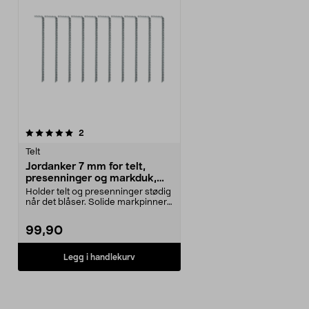
anmeldelser
2
Telt
Jordanker 7 mm for telt,
presenninger og markduk,
10-pakning
Holder telt og presenninger stødig
når det blåser. Solide markpinner
for midlert...
99,90
Legg i handlekurv