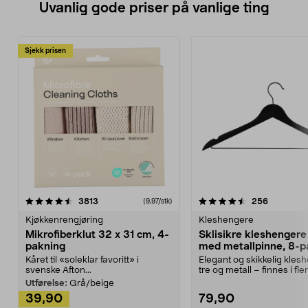
Uvanlig gode priser på vanlige ting
Sjekk prisen
4.5av 5 stjerner
anmeldelser
4.5av 5 stjerner
anmeldels
3813
256
(9,97/stk)
Kjøkkenrengjøring
Kleshengere
Mikrofiberklut 32 x 31 cm, 4-
Sklisikre kleshengere 
pakning
med metallpinne, 8-p
Kåret til «soleklar favoritt» i
Elegant og skikkelig kles
svenske Afton...
tre og metall – finnes i fle
Kleshe...
Utførelse:
Grå/beige
39,90
79,90