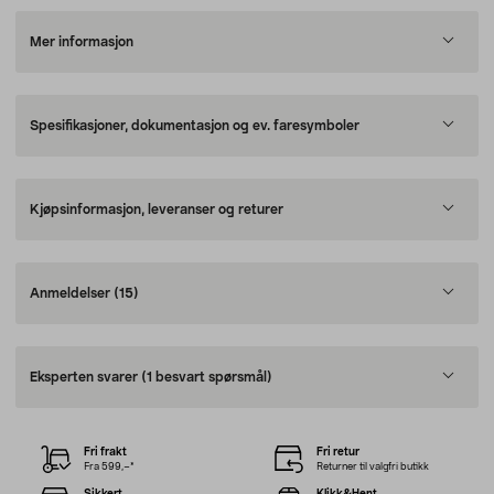
Mer informasjon
Spesifikasjoner, dokumentasjon og ev. faresymboler
Kjøpsinformasjon, leveranser og returer
Anmeldelser
(15)
Eksperten svarer
(1 besvart spørsmål)
Fri frakt
Fri retur
Fra 599,–*
Returner til valgfri butikk
Sikkert
Klikk&Hent