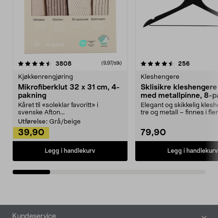
4.5av 5 stjerner
anmeldelser
4.5av 5 stjerner
anmeldels
3808
256
(9,97/stk)
Kjøkkenrengjøring
Kleshengere
Mikrofiberklut 32 x 31 cm, 4-
Sklisikre kleshengere 
pakning
med metallpinne, 8-p
Kåret til «soleklar favoritt» i
Elegant og skikkelig kles
svenske Afton...
tre og metall – finnes i fle
Kleshe...
Utførelse:
Grå/beige
39,90
79,90
Legg i handlekurv
Legg i handlekurv
Bunntekst
Kundeservice