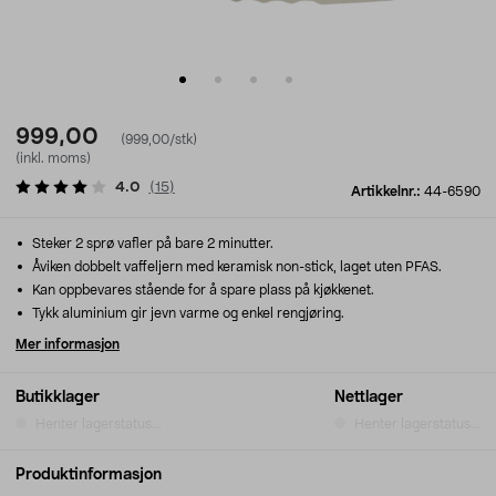
999,00
(999,00/stk)
(inkl. moms)
4.0
(
15
)
Artikkelnr.:
44-6590
Steker 2 sprø vafler på bare 2 minutter.
Åviken dobbelt vaffeljern med keramisk non-stick, laget uten PFAS.
Kan oppbevares stående for å spare plass på kjøkkenet.
Tykk aluminium gir jevn varme og enkel rengjøring.
Mer informasjon
Butikklager
Nettlager
Henter lagerstatus...
Henter lagerstatus...
Produktinformasjon