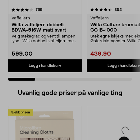
4.5 av 5 stjerner
anmeldelser
4.0 av 5 stjerner
anmeldels
788
352
Vaffeljern
Vaffeljern
Wilfa vaffeljern dobbelt
Wilfa Culture krumka
BDWA-516W, matt svart
CC1B-1000
Velg stekegrad og vent til lampen
Stek egne iskjeks med ek
lyser. Wilfa dobbelt vaffeljern med
Østerdalsmønster. Wilfa C
justerbar ...
krumkakejern CC1B-100..
599,00
439,90
Legg i handlekurv
Legg i handlekurv
Uvanlig gode priser på vanlige ting
Sjekk prisen