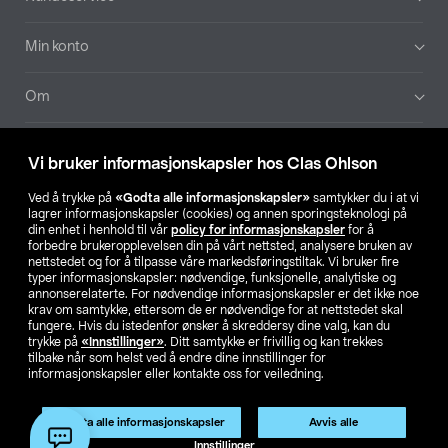
Min konto
Om
Aktuelt
Vi bruker informasjonskapsler hos Clas Ohlson
Våre selskaper
Ved å trykke på
«Godta alle informasjonskapsler»
samtykker du i at vi
lagrer informasjonskapsler (cookies) og annen sporingsteknologi på
din enhet i henhold til vår
policy for informasjonskapsler
for å
Finn din butikk
forbedre brukeropplevelsen din på vårt nettsted, analysere bruken av
nettstedet og for å tilpasse våre markedsføringstiltak. Vi bruker fire
typer informasjonskapsler: nødvendige, funksjonelle, analytiske og
annonserelaterte. For nødvendige informasjonskapsler er det ikke noe
SE
NO
FI
krav om samtykke, ettersom de er nødvendige for at nettstedet skal
fungere. Hvis du istedenfor ønsker å skreddersy dine valg, kan du
trykke på
«Innstillinger»
. Ditt samtykke er frivillig og kan trekkes
tilbake når som helst ved å endre dine innstillinger for
informasjonskapsler eller kontakte oss for veiledning.
Godta alle informasjonskapsler
Avvis alle
Privacy statement
Medlemsvilkår
Kjøpsvilkår
For bedrifter
Innstillinger