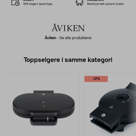
365 dagers åpent kjøp
Bestill på nett og hent i butikk
Åviken
-
Se alle produktene
Toppselgere i samme kategori
-27%