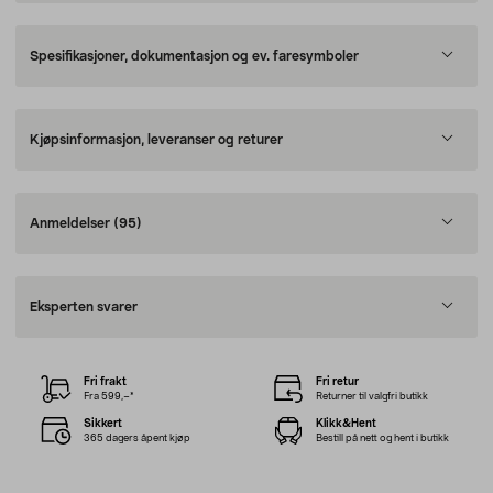
Spesifikasjoner, dokumentasjon og ev. faresymboler
Kjøpsinformasjon, leveranser og returer
Anmeldelser
(95)
Eksperten svarer
Fri frakt
Fri retur
Fra 599,–*
Returner til valgfri butikk
Sikkert
Klikk&Hent
365 dagers åpent kjøp
Bestill på nett og hent i butikk