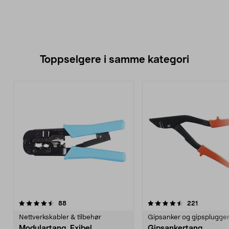
Toppselgere i samme kategori
4.5 av 5 stjerner
anmeldelser
4.5 av 5 stjerner
anmeldels
88
221
Nettverkskabler & tilbehør
Gipsanker og gipsplugge
Modulartang, Exibel
Gipsankertang