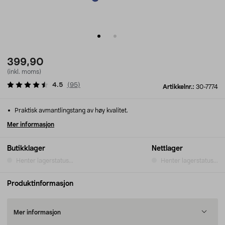
399,90
(inkl. moms)
4.5
(
95
)
Artikkelnr.:
30-7774
Praktisk avmantlingstang av høy kvalitet.
Mer informasjon
Butikklager
Nettlager
Henter lagerstatus...
Henter lagerstatus...
Produktinformasjon
Mer informasjon