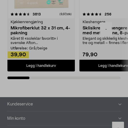
4.5av 5 stjerner
anmeldelser
4.5av 5 stjerner
anmeldels
3813
256
(9,97/stk)
Kjøkkenrengjøring
Kleshengere
Mikrofiberklut 32 x 31 cm, 4-
Sklisikre kleshengere 
-
pakning
med metallpinne, 8-p
Kåret til «soleklar favoritt» i
Elegant og skikkelig kles
svenske Afton...
tre og metall – finnes i fle
Kleshe...
Utførelse:
Grå/beige
39,90
79,90
Legg i handlekurv
Legg i handlekurv
Bunntekst
Kundeservice
Min konto
Product