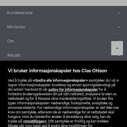
Bunntekst
Kundeservice
Min konto
Om
Product
+
quantity
Aktuelt
Våre selskaper
Vi bruker informasjonskapsler hos Clas Ohlson
Ved å trykke på
«Godta alle informasjonskapsler»
samtykker du i at vi
Finn din butikk
lagrer informasjonskapsler (cookies) og annen sporingsteknologi på
din enhet i henhold til vår
policy for informasjonskapsler
for å
forbedre brukeropplevelsen din på vårt nettsted, analysere bruken av
SE
NO
FI
nettstedet og for å tilpasse våre markedsføringstiltak. Vi bruker fire
typer informasjonskapsler: nødvendige, funksjonelle, analytiske og
annonserelaterte. For nødvendige informasjonskapsler er det ikke noe
krav om samtykke, ettersom de er nødvendige for at nettstedet skal
fungere. Hvis du istedenfor ønsker å skreddersy dine valg, kan du
trykke på
«Innstillinger»
. Ditt samtykke er frivillig og kan trekkes
tilbake når som helst ved å endre dine innstillinger for