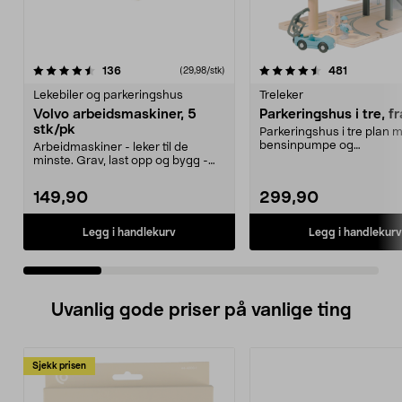
4.5 av 5 stjerner
anmeldelser
4.5 av 5 stjerner
anmeldels
136
481
(29,98/stk)
Lekebiler og parkeringshus
Treleker
Volvo arbeidsmaskiner, 5
Parkeringshus i tre, fr
stk/pk
Parkeringshus i tre plan 
bensinpumpe og
Arbeidmaskiner - leker til de
helikopterlandingsplass. L
minste. Grav, last opp og bygg -
passer å leke med...
149,90
299,90
Legg i handlekurv
Legg i handlekurv
Uvanlig gode priser på vanlige ting
Sjekk prisen