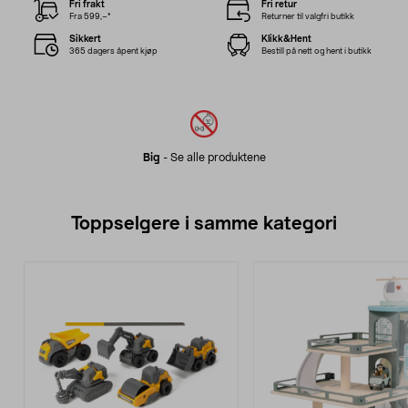
Fri frakt
Fri retur
Fra 599,–*
Returner til valgfri butikk
Sikkert
Klikk&Hent
365 dagers åpent kjøp
Bestill på nett og hent i butikk
Big
-
Se alle produktene
Toppselgere i samme kategori