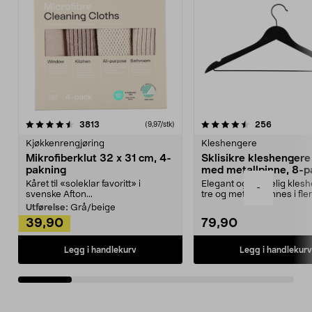
4.5av 5 stjerner
anmeldelser
4.5av 5 stjerner
anmeldels
3813
256
(9,97/stk)
Kjøkkenrengjøring
Kleshengere
Mikrofiberklut 32 x 31 cm, 4-
Sklisikre kleshengere 
pakning
med metallpinne, 8-p
Kåret til «soleklar favoritt» i
Elegant og skikkelig kles
-
svenske Afton...
tre og metall – finnes i fle
Kleshe...
Utførelse:
Grå/beige
39,90
79,90
Legg i handlekurv
Legg i handlekurv