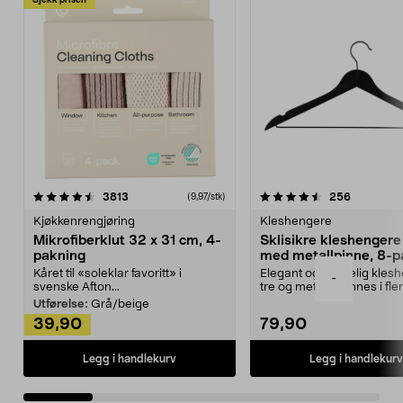
Sjekk prisen
4.5av 5 stjerner
anmeldelser
4.5av 5 stjerner
anmeldels
3813
256
(9,97/stk)
Kjøkkenrengjøring
Kleshengere
Mikrofiberklut 32 x 31 cm, 4-
Sklisikre kleshengere 
pakning
med metallpinne, 8-p
Kåret til «soleklar favoritt» i
Elegant og skikkelig kles
-
svenske Afton...
tre og metall – finnes i fle
Kleshe...
Utførelse:
Grå/beige
39,90
79,90
Legg i handlekurv
Legg i handlekurv