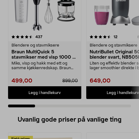
4.5 av 5 stjerner
anmeldelser
4.5 av 5 stjerner
anmeldelse
437
12
(
Blendere og stavmiksere
Blendere og stavmiksere
Braun MultiQuick 5
NutriBullet Original 
stavmikser med visp 1000 W,
blender svart, NB50
MQ50202M
Miks, visp og hakk med ett og
Liten og effektiv blender 
samme kjøkkenredskap. Braun
lager smoothier direkte i 
MultiQuick 5 stavmikse...
NutriBull...
499,00
649,00
899,00
Legg i handlekurv
Legg i handlekurv
Uvanlig gode priser på vanlige ting