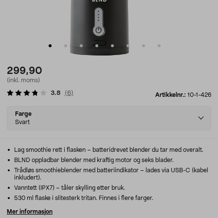
299,90
(inkl. moms)
3.8
(
6
)
Artikkelnr.:
10-1-426
Select
Farge
variant
Svart
Lag smoothie rett i flasken – batteridrevet blender du tar med overalt.
BLND oppladbar blender med kraftig motor og seks blader.
Trådløs smoothieblender med batteriindikator – lades via USB-C (kabel
inkludert).
Vanntett (IPX7) – tåler skylling etter bruk.
530 ml flaske i slitesterk tritan. Finnes i flere farger.
Mer informasjon