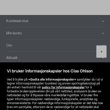
Bunntekst
Kundeservice
Min konto
Om
Product
+
quantity
Aktuelt
Våre selskaper
Vi bruker informasjonskapsler hos Clas Ohlson
Ved å trykke på
«Godta alle informasjonskapsler»
samtykker du i at vi
Finn din butikk
lagrer informasjonskapsler (cookies) og annen sporingsteknologi på
din enhet i henhold til vår
policy for informasjonskapsler
for å
forbedre brukeropplevelsen din på vårt nettsted, analysere bruken av
SE
NO
FI
nettstedet og for å tilpasse våre markedsføringstiltak. Vi bruker fire
typer informasjonskapsler: nødvendige, funksjonelle, analytiske og
annonserelaterte. For nødvendige informasjonskapsler er det ikke noe
krav om samtykke, ettersom de er nødvendige for at nettstedet skal