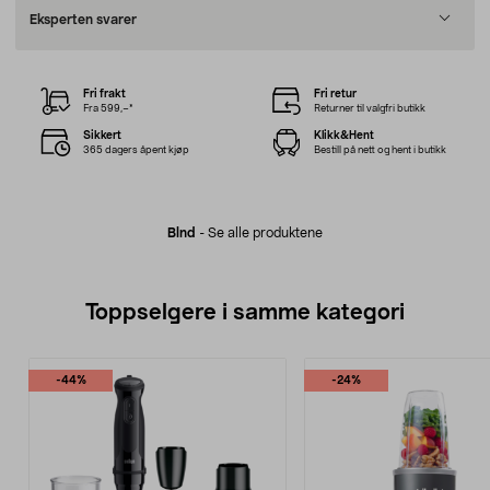
Eksperten svarer
Fri frakt
Fri retur
Fra 599,–*
Returner til valgfri butikk
Sikkert
Klikk&Hent
365 dagers åpent kjøp
Bestill på nett og hent i butikk
Blnd
-
Se alle produktene
Toppselgere i samme kategori
-44%
-24%