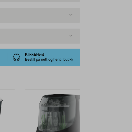
Klikk&Hent
Bestill på nett og hent i butikk