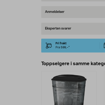
Anmeldelser
Eksperten svarer
Fri frakt
Fra 599,–*
Toppselgere i samme katego