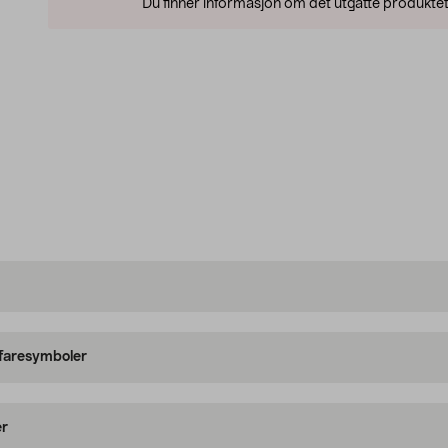
Du finner informasjon om det utgåtte produktet
 faresymboler
er