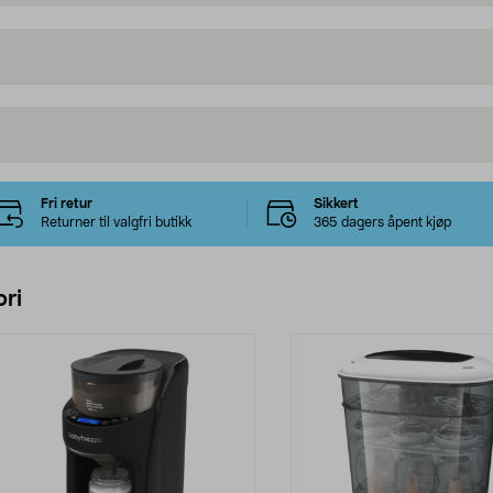
Fri retur
Sikkert
Returner til valgfri butikk
365 dagers åpent kjøp
ri