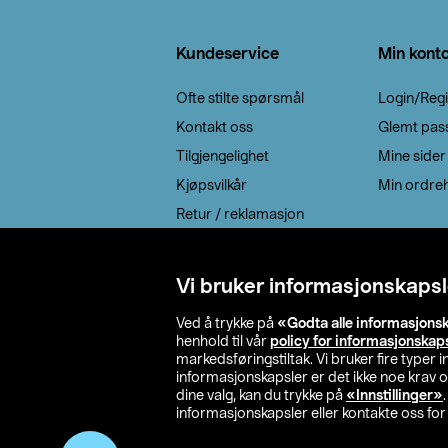
Bunntekst
Kundeservice
Min kont
Ofte stilte spørsmål
Login/Regi
Kontakt oss
Glemt pas
Tilgjengelighet
Mine sider
Kjøpsvilkår
Min ordreh
Retur / reklamasjon
EE-avfall
Cookie policy
Vi bruker informasjonskapsl
Leveringsalternativ
Ved å trykke på
«Godta alle informasjons
henhold til vår
policy for informasjonskap
markedsføringstiltak. Vi bruker fire typer
informasjonskapsler er det ikke noe krav 
dine valg, kan du trykke på
«Innstillinger»
informasjonskapsler eller kontakte oss for 
© 2026 Clas Oh