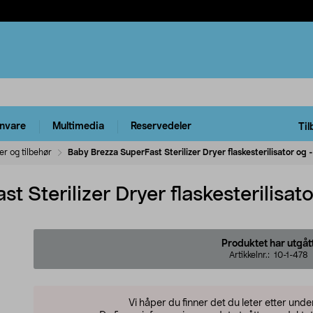
rnvare
Multimedia
Reservedeler
Til
er og tilbehør
Baby Brezza SuperFast Sterilizer Dryer flaskesterilisator og 
 Sterilizer Dryer flaskesterilisato
Produktet har utgåt
Artikkelnr.:
10-1-478
Vi håper du finner det du leter etter und