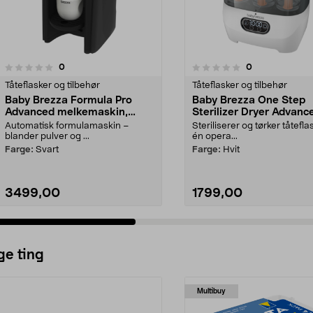
anmeldelser
anmeldelser
0
0
0.0 av 5 stjerner
0.0 av 5 stjerner
Tåteflasker og tilbehør
Tåteflasker og tilbehør
Baby Brezza Formula Pro
Baby Brezza One Step
Advanced melkemaskin,
Sterilizer Dryer Advanc
automatisk
flaskesterilisator og -tø
Automatisk formulamaskin –
Steriliserer og tørker tåteflas
blander pulver og ...
én opera...
Farge:
Svart
Farge:
Hvit
3499,00
1799,00
ge ting
Multibuy