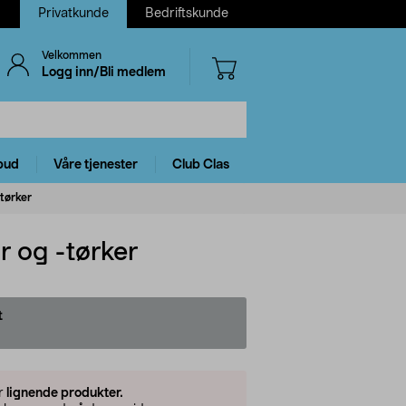
Privatkunde
Bedriftskunde
Velkommen
Logg inn/Bli medlem
bud
Våre tjenester
Club Clas
-tørker
r og -tørker
t
er
lignende produkter.