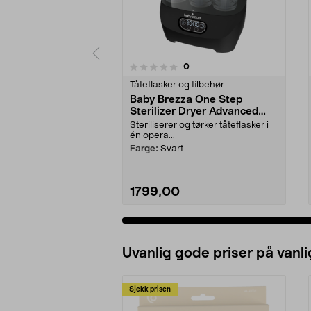
anmeldelser
0
0 av 5 stjerner
0.0 av 5 stjerner
Tåteflasker og tilbehør
Baby Brezza One Step
Sterilizer Dryer Advanced
flaskesterilisator og -tørker
Steriliserer og tørker tåteflasker i
én opera...
Farge:
Svart
1799,00
Uvanlig gode priser på vanli
Sjekk prisen