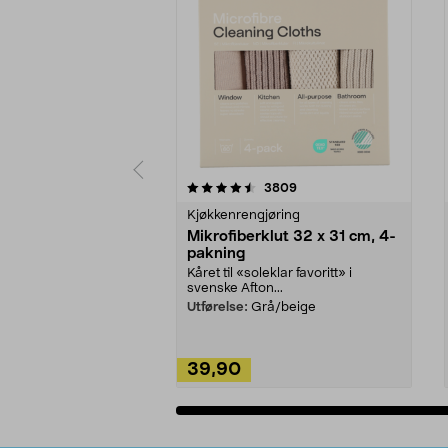
5av 5 stjerner
4.5av 5 stjerner
anmeldelser
3809
Kjøkkenrengjøring
Mikrofiberklut 32 x 31 cm, 4-
pakning
Kåret til «soleklar favoritt» i
svenske Afton...
Utførelse:
Grå/beige
39,90
Legg i handlekurv