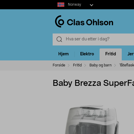
Select
Norway
market
Hjem
Elektro
Fritid
Je
Forside
Fritid
Baby og barn
Tåteflask
Baby Brezza SuperFast