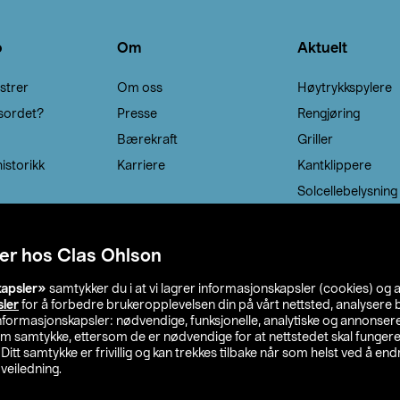
o
Om
Aktuelt
strer
Om oss
Høytrykkspylere
sordet?
Presse
Rengjøring
Bærekraft
Griller
istorikk
Karriere
Kantklippere
Solcellebelysning
er hos Clas Ohlson
kapsler»
samtykker du i at vi lagrer informasjonskapsler (cookies) og 
sler
for å forbedre brukeropplevelsen din på vårt nettsted, analysere b
 informasjonskapsler: nødvendige, funksjonelle, analytiske og annonse
om samtykke, ettersom de er nødvendige for at nettstedet skal fungere
. Ditt samtykke er frivillig og kan trekkes tilbake når som helst ved å endr
veiledning.
lson
Privacy statement
Medlemsvilkår
Kjøpsvilkår
F