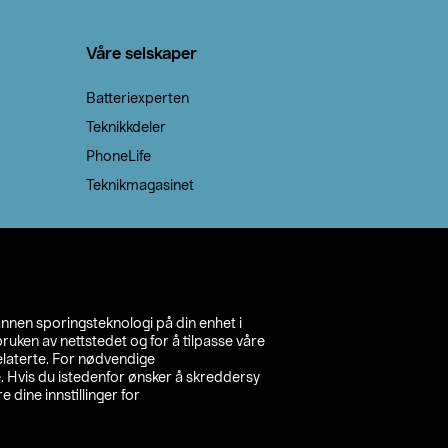
Våre selskaper
Batteriexperten
Teknikkdeler
PhoneLife
Teknikmagasinet
annen sporingsteknologi på din enhet i
ruken av nettstedet og for å tilpasse våre
relaterte. For nødvendige
. Hvis du istedenfor ønsker å skreddersy
e dine innstillinger for
inn din butikk