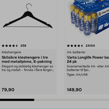
4.5av 5 stjerner
anmeldelser
4.5av 5 stjerner
anmeldels
256
24104
Kleshengere
AA-batterier
Sklisikre kleshengere i tre
Varta Longlife Power ba
med metallpinne, 8-pakning
24 pk
Elegant og skikkelig kleshenger av
Svanemerkede AA- eller A
tre og metall – finnes i flere farger.
batterier til fjer...
Kleshe...
Type:
AA/LR6
79,90
149,90
Legg i handlekurv
Legg i handlekurv