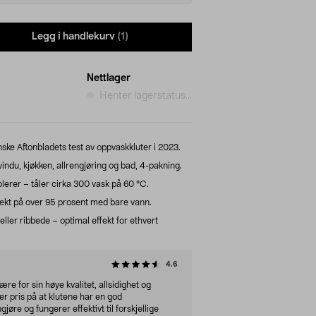
Legg i handlekurv
(1)
Nettlager
Henter lagerstatus...
enske Aftonbladets test av oppvaskkluter i 2023.
indu, kjøkken, allrengjøring og bad, 4-pakning.
lerer – tåler cirka 300 vask på 60 °C.
fekt på over 95 prosent med bare vann.
ler ribbede – optimal effekt for ethvert
4.6
re for sin høye kvalitet, allsidighet og
er pris på at klutene har en god
jøre og fungerer effektivt til forskjellige