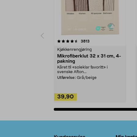
5av 5 stjerner
4.5av 5 stjerner
anmeldelser
3813
Kjøkkenrengjøring
Mikrofiberklut 32 x 31 cm, 4-
pakning
Kåret til «soleklar favoritt» i
svenske Afton...
Utførelse:
Grå/beige
39,90
Legg i handlekurv
Bunntekst