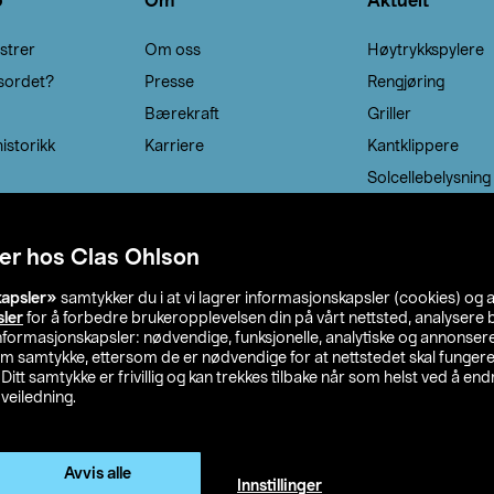
o
Om
Aktuelt
strer
Om oss
Høytrykkspylere
sordet?
Presse
Rengjøring
Bærekraft
Griller
istorikk
Karriere
Kantklippere
Solcellebelysning
er hos Clas Ohlson
kapsler»
samtykker du i at vi lagrer informasjonskapsler (cookies) og 
sler
for å forbedre brukeropplevelsen din på vårt nettsted, analysere b
 informasjonskapsler: nødvendige, funksjonelle, analytiske og annonse
om samtykke, ettersom de er nødvendige for at nettstedet skal fungere
. Ditt samtykke er frivillig og kan trekkes tilbake når som helst ved å endr
veiledning.
lson
Privacy statement
Medlemsvilkår
Kjøpsvilkår
F
Endre til priser ekskl. moms
Avvis alle
Innstillinger