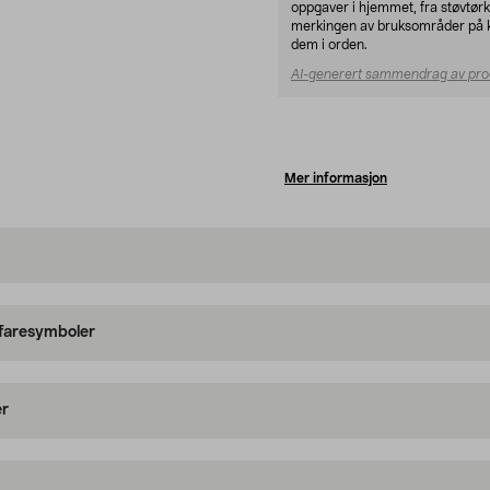
oppgaver i hjemmet, fra støvtør
merkingen av bruksområder på klu
dem i orden.
AI-generert sammendrag av pro
Mer informasjon
 faresymboler
er