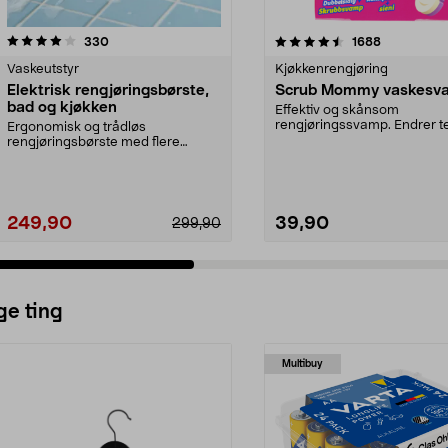
4.5 av 5 stjerner
anmeldelser
4.5 av 5 stjerner
anmeldelse
330
1688
Vaskeutstyr
Kjøkkenrengjøring
Elektrisk rengjøringsbørste,
Scrub Mommy vaskesv
bad og kjøkken
Effektiv og skånsom
rengjøringssvamp. Endrer t
Ergonomisk og trådløs
etter vanntemperaturen - my
rengjøringsbørste med flere
utskiftbare hoder. Batteridrev...
249,90
39,90
299,90
ge ting
Multibuy