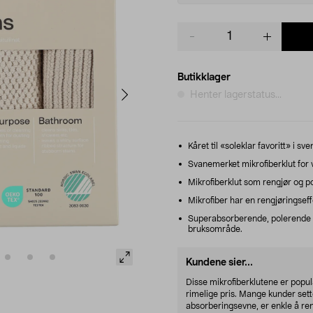
Product
quantity
Butikklager
Henter lagerstatus...
Kåret til «soleklar favoritt» i sv
Svanemerket mikrofiberklut for v
Mikrofiberklut som rengjør og po
Mikrofiber har en rengjøringsef
Superabsorberende, polerende el
bruksområde.
Kundene sier...
Disse mikrofiberklutene er populæ
rimelige pris. Mange kunder sett
absorberingsevne, er enkle å reng