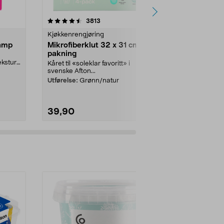
r
4.5 av 5 stjerner
anmeldelser
4.5
3813
3
Kjøkkenrengjøring
Kjøkkenrengj
amp
Mikrofiberklut 32 x 31 cm, 4-
Zalo Ultra 
pakning
dl
ekstur
Kåret til «soleklar favoritt» i
Ekstra kraftf
...
svenske Afton...
effektiv fjern
Zalo Ultra...
Utførelse:
Grønn/natur
39,90
39,90