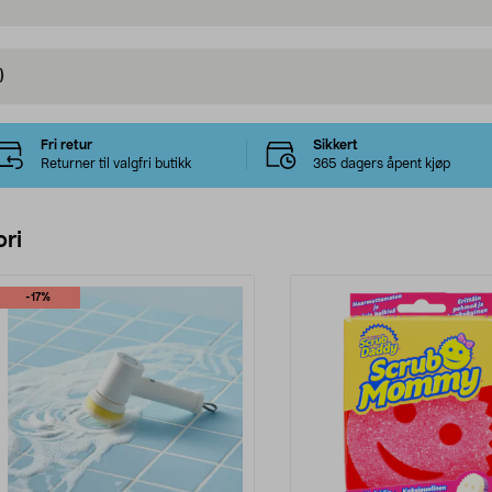
)
Fri retur
Sikkert
Returner til valgfri butikk
365 dagers åpent kjøp
ri
-17%