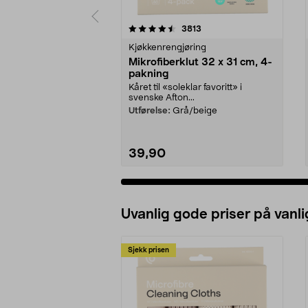
5 av 5 stjerner
4.0 av 5 stjerner
anmeldelser
3813
Kjøkkenrengjøring
Mikrofiberklut 32 x 31 cm, 4-
pakning
Kåret til «soleklar favoritt» i
svenske Afton...
Utførelse:
Grå/beige
39,90
Uvanlig gode priser på vanli
Sjekk prisen