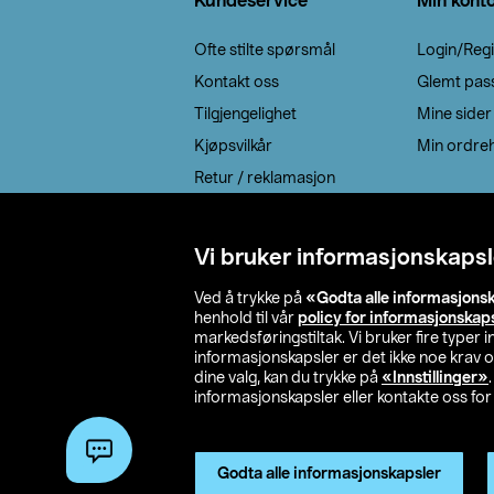
Kundeservice
Min kont
Ofte stilte spørsmål
Login/Regi
Kontakt oss
Glemt pas
Tilgjengelighet
Mine sider
Kjøpsvilkår
Min ordreh
Retur / reklamasjon
EE-avfall
Cookie policy
Vi bruker informasjonskapsl
Leveringsalternativ
Ved å trykke på
«Godta alle informasjons
henhold til vår
policy for informasjonskap
markedsføringstiltak. Vi bruker fire typer
informasjonskapsler er det ikke noe krav 
dine valg, kan du trykke på
«Innstillinger»
informasjonskapsler eller kontakte oss for 
© 2026 Clas Oh
Godta alle informasjonskapsler