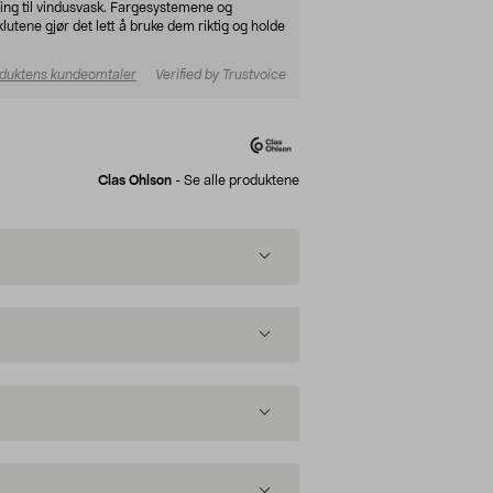
king til vindusvask. Fargesystemene og
tene gjør det lett å bruke dem riktig og holde
duktens kundeomtaler
Verified by Trustvoice
Clas Ohlson
-
Se alle produktene