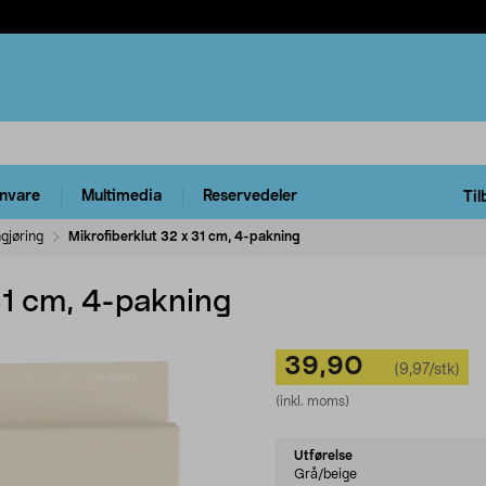
rnvare
Multimedia
Reservedeler
Til
gjøring
Mikrofiberklut 32 x 31 cm, 4-pakning
31 cm, 4-pakning
39,90
(9,97/stk)
(inkl. moms)
Select
Utførelse
variant
Grå/beige