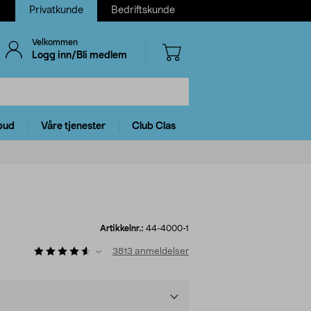
Privatkunde
Bedriftskunde
Velkommen
Logg inn/Bli medlem
bud
Våre tjenester
Club Clas
Artikkelnr.:
44-4000-1
3813
anmeldelser