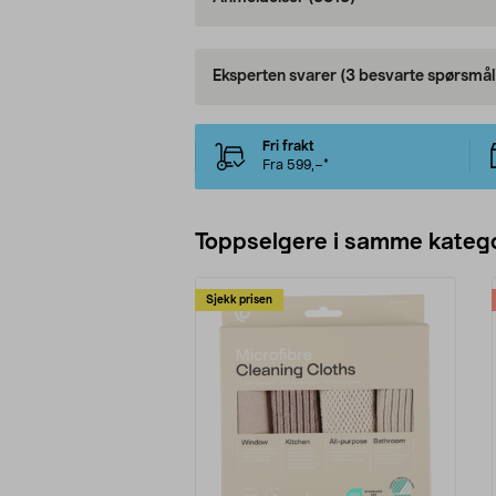
Eksperten svarer
(3 besvarte spørsmål
Fri frakt
Fra 599,–*
Toppselgere i samme katego
Sjekk prisen