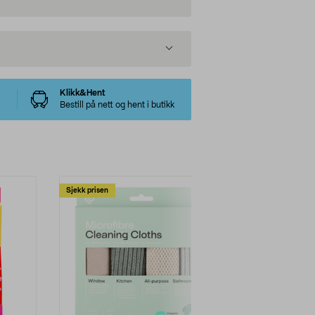
Klikk&Hent
Bestill på nett og hent i butikk
Sjekk prisen
-20%