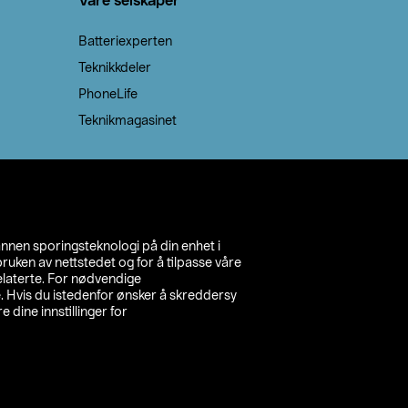
Våre selskaper
Batteriexperten
Teknikkdeler
PhoneLife
Teknikmagasinet
annen sporingsteknologi på din enhet i
ruken av nettstedet og for å tilpasse våre
relaterte. For nødvendige
. Hvis du istedenfor ønsker å skreddersy
e dine innstillinger for
inn din butikk