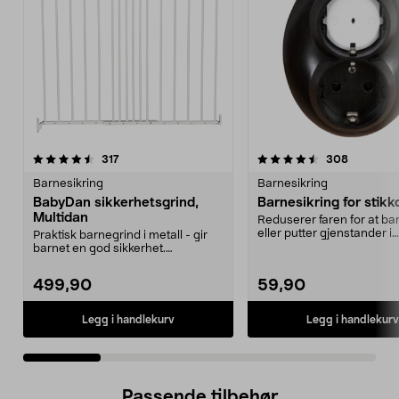
4.5 av 5 stjerner
anmeldelser
4.5 av 5 stjerner
anmeldel
317
308
Barnesikring
Barnesikring
BabyDan sikkerhetsgrind,
Barnesikring for stikk
Multidan
Reduserer faren for at bar
eller putter gjenstander i
Praktisk barnegrind i metall - gir
strømuttak. Pirkes...
barnet en god sikkerhet.
Trappegrind som er e...
499,90
59,90
Legg i handlekurv
Legg i handlekurv
Passende tilbehør