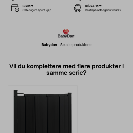
Sikkert
Klikk&Hent
365 dagers åpent kjøp
Bestill på nett og hent i butikk
Babydan
-
Se alle produktene
Vil du komplettere med flere produkter i
samme serie?