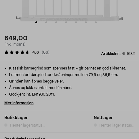
649,00
(inkl. moms)
4.6
(
86
)
Artikkelnr.:
41-1632
Klassisk barnegrind som spennes fast – gir barnet en god sikkerhet.
Lettmontert dørgrind for døråpninger mellom 79,5 og 86,5 cm.
Grinden kan åpnes begge veier.
Åpnes og lukkes enkelt med én hånd.
Godkjent iht. EN1930:2011.
Mer informasjon
Butikklager
Nettlager
Henter lagerstatus...
Henter lagerstatus...