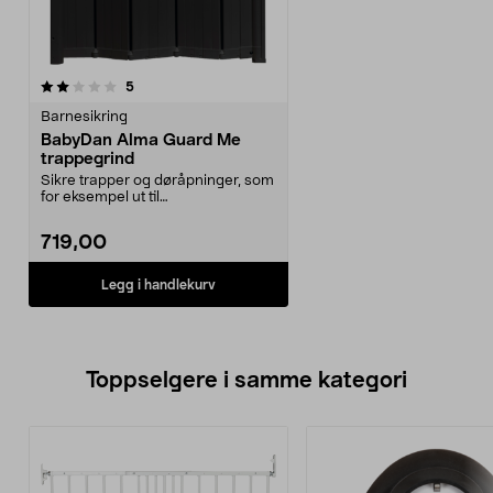
anmeldelser
5
Barnesikring
BabyDan Alma Guard Me
trappegrind
Sikre trapper og døråpninger, som
for eksempel ut til
terrassen/balkongen om som...
719,00
Legg i handlekurv
Toppselgere i samme kategori