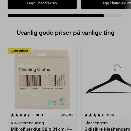
Legg i handlekurv
Legg i handlekurv
Uvanlig gode priser på vanlige ting
Sjekk prisen
4.5av 5 stjerner
anmeldelser
4.5av 5 stjerner
anmeldels
3809
256
(9,97/stk)
Kjøkkenrengjøring
Kleshengere
Mikrofiberklut 32 x 31 cm, 4-
Sklisikre kleshengere 