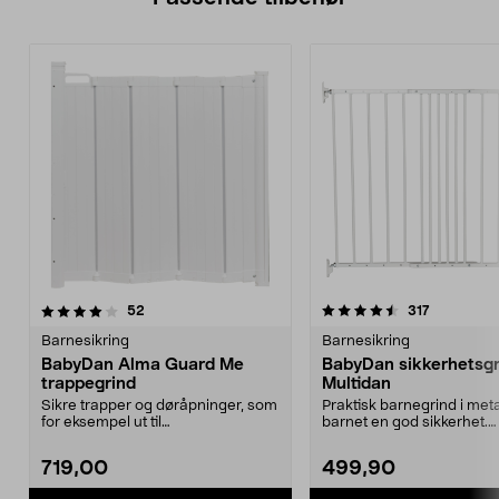
4.5av 5 stjerner
anmeldelser
anmeldels
52
317
Barnesikring
Barnesikring
BabyDan Alma Guard Me
BabyDan sikkerhetsgr
trappegrind
Multidan
Sikre trapper og døråpninger, som
Praktisk barnegrind i metal
for eksempel ut til
barnet en god sikkerhet.
terrassen/balkongen om som...
Trappegrind som er e...
719,00
499,90