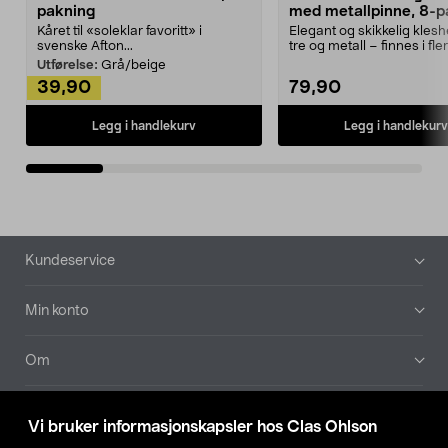
pakning
med metallpinne, 8-p
Kåret til «soleklar favoritt» i
Elegant og skikkelig kles
svenske Afton...
tre og metall – finnes i fle
Kleshe...
Utførelse:
Grå/beige
39,90
79,90
Legg i handlekurv
Legg i handlekurv
Bunntekst
Kundeservice
Min konto
Om
Aktuelt
Vi bruker informasjonskapsler hos Clas Ohlson