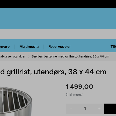
rnvare
Multimedia
Reservedeler
Til
ålkurver og fakler
Bærbar båltønne med grillrist, utendørs, 38 x 44 cm
grillrist, utendørs, 38 x 44 cm
1 499,00
(inkl. moms)
Product
quantity