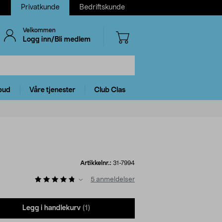
Privatkunde
Bedriftskunde
Velkommen
Logg inn/Bli medlem
bud
Våre tjenester
Club Clas
Artikkelnr.:
31-7994
5
anmeldelser
Legg i handlekurv
(1)