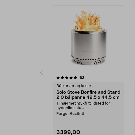
0 av 5 stjerner
4.5 av 5 stjerner
anmeldelser
62
Bålkurver og fakler
Solo Stove Bonfire and Stand
2.0 bålpanne 49,5 x 44,5 cm
Tilnærmet røykfritt ildsted for
hyggelige stu...
Farge:
Rustfritt
3399,00