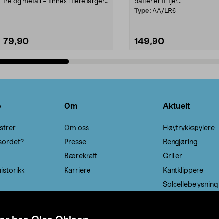
tre og metall – finnes i flere farger.
batterier til fjer...
Kleshe...
Type:
AA/LR6
79,90
149,90
Legg i handlekurv
Legg i handlekurv
o
Om
Aktuelt
strer
Om oss
Høytrykkspylere
sordet?
Presse
Rengjøring
Bærekraft
Griller
istorikk
Karriere
Kantklippere
Solcellebelysning