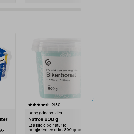
er
4.0av 5 stjerner
anmeldelser
4.5
2150
4
Rengjøringsmidler
Levende lys
tteri
Natron 800 g
Telys steari
prosent ste
Et allsidig og naturlig
rengjøringsmiddel. 800 gram
AA-
100 % stearin