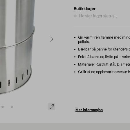
Butikklager
Henter lagerstatus...
Gir varm, ren flamme med mindre
pellets.
Bærbar bålpanne for utendørs b
Enkel å bære og flytte på – veier
Materiale: Rustfritt stål. Diame
Grillrist og oppbevaringsveske i
Mer informasjon