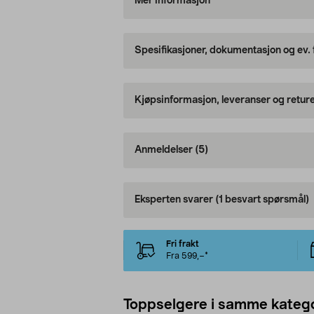
Mer informasjon
Spesifikasjoner, dokumentasjon og ev.
Kjøpsinformasjon, leveranser og retur
Anmeldelser
(5)
Eksperten svarer
(1 besvart spørsmål)
Fri frakt
Fra 599,–*
Toppselgere i samme katego