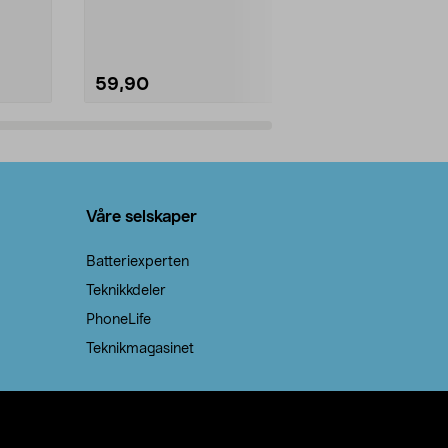
natron – til rengjøring både...
råvarer. Produ
brenner med e
59,90
69,90
Legg i handlekurv
Legg 
Våre selskaper
Batteriexperten
Teknikkdeler
PhoneLife
Teknikmagasinet