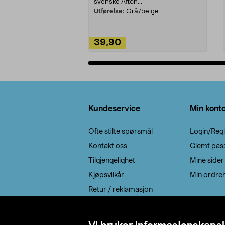
svenske Afton...
Utførelse:
Grå/beige
39,90
Legg i handlekurv
Bunntekst
Kundeservice
Min kont
Ofte stilte spørsmål
Login/Regi
Kontakt oss
Glemt pas
Tilgjengelighet
Mine sider
Kjøpsvilkår
Min ordreh
Retur / reklamasjon
EE-avfall
Cookie policy