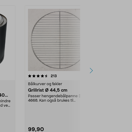
4.5 av 5 stjerner
anmeldelser
4.0
213
2
Bålkurver og fakler
Bålkurver og 
Grillrist Ø 44,5 cm
Metallbrett
 40
Passer hengendebålpanne 31-
Plasser bålku
4668. Kan også brukes til
du slipper as
mindre
kulegriller. Grillrist i fo...
Beskytter en..
ed ved
99,90
149,90