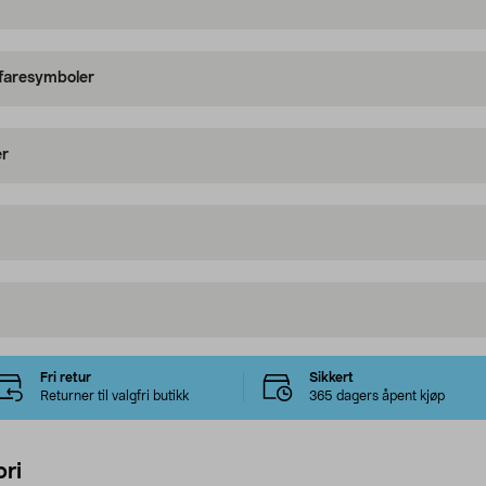
 faresymboler
er
Fri retur
Sikkert
Returner til valgfri butikk
365 dagers åpent kjøp
ri