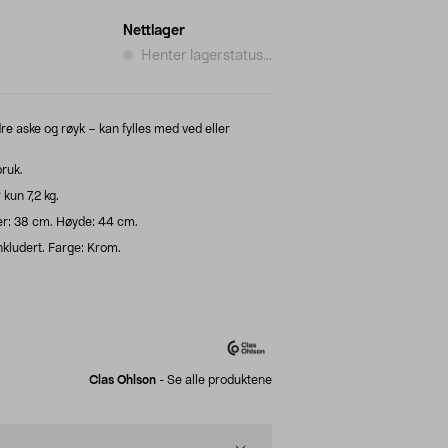
Nettlager
Henter lagerstatus...
 aske og røyk – kan fylles med ved eller
ruk.
 kun 7,2 kg.
ter: 38 cm. Høyde: 44 cm.
nkludert. Farge: Krom.
Clas Ohlson
-
Se alle produktene