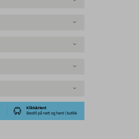
Klikk&Hent
Bestill på nett og hent i butikk