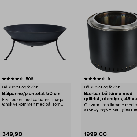
4.5 av 5 stjerner
anmeldelser
4.5 av 5 stjerner
anmeldelser
506
9
Bålkurver og fakler
Bålkurver og fakler
Bålpanne/plantefat 50 cm
Bærbar båltønne med
grillrist, utendørs, 49 x
Fiks festen med bålpanne i hagen.
cm
Ønsk velkommen med bål som
Gir varm, ren flamme med 
varmer og lyser opp...
aske og røyk – kan fylles m
eller pellets....
349,90
1999,00