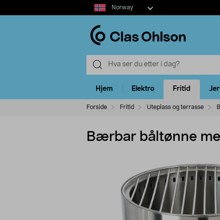
Select
Norway
market
Hjem
Elektro
Fritid
Je
Forside
Fritid
Uteplass og terrasse
B
Bærbar båltønne med 