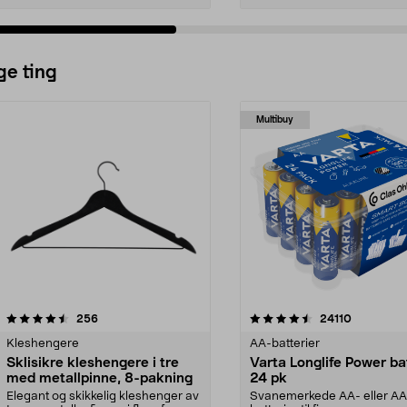
ge ting
Multibuy
4.5av 5 stjerner
anmeldelser
4.5av 5 stjerner
anmeldels
256
24110
Kleshengere
AA-batterier
Sklisikre kleshengere i tre
Varta Longlife Power ba
med metallpinne, 8-pakning
24 pk
Elegant og skikkelig kleshenger av
Svanemerkede AA- eller A