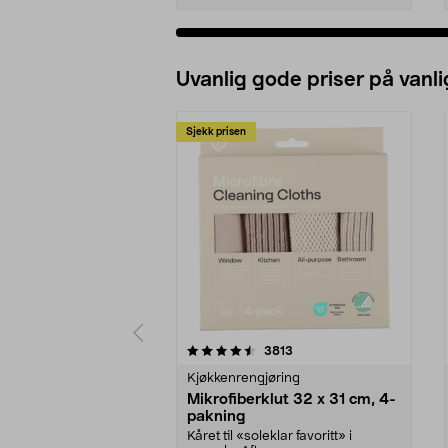
Uvanlig gode priser på vanli
Sjekk prisen
5av 5 stjerner
4.5av 5 stjerner
anmeldelser
3813
Kjøkkenrengjøring
Mikrofiberklut 32 x 31 cm, 4-
pakning
Kåret til «soleklar favoritt» i