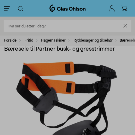
Forside
Fritid
Hagemaskiner
Ryddesager og tilbehør
Bæresele
Bæresele til Partner busk- og gresstrimmer