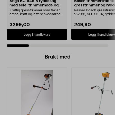
Stiga BC 545 B ryddesag
Bosch trimmertråd til
med sele, trimmerhode og
gresstrimmer og rydd
klinge
10-pakning
Kraftig gresstrimmer som takler
Passer Bosch gresstrimm
gress, kratt og lettere skogsarbeid.
18V-33, AFS 23-37, rydde
Stiga BC 54...
18V-23. Bosch tr...
3299,00
249,90
Legg i handlekurv
Legg i handlekurv
Brukt med