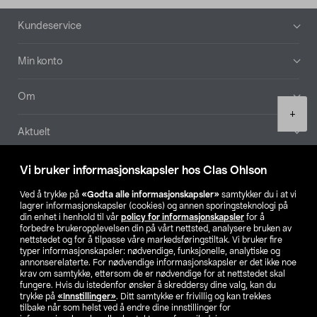
Bunntekst
Kundeservice
Min konto
Om
Product
+
quantity
Aktuelt
Våre selskaper
Vi bruker informasjonskapsler hos Clas Ohlson
Ved å trykke på
«Godta alle informasjonskapsler»
samtykker du i at vi
Finn din butikk
lagrer informasjonskapsler (cookies) og annen sporingsteknologi på
din enhet i henhold til vår
policy for informasjonskapsler
for å
forbedre brukeropplevelsen din på vårt nettsted, analysere bruken av
SE
NO
FI
nettstedet og for å tilpasse våre markedsføringstiltak. Vi bruker fire
typer informasjonskapsler: nødvendige, funksjonelle, analytiske og
annonserelaterte. For nødvendige informasjonskapsler er det ikke noe
krav om samtykke, ettersom de er nødvendige for at nettstedet skal
fungere. Hvis du istedenfor ønsker å skreddersy dine valg, kan du
trykke på
«Innstillinger»
. Ditt samtykke er frivillig og kan trekkes
tilbake når som helst ved å endre dine innstillinger for