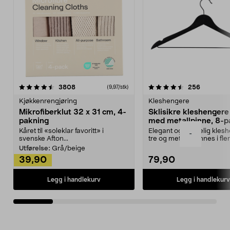
4.5av 5 stjerner
anmeldelser
4.5av 5 stjerner
anmeldels
3808
256
(9,97/stk)
Kjøkkenrengjøring
Kleshengere
Mikrofiberklut 32 x 31 cm, 4-
Sklisikre kleshengere 
pakning
med metallpinne, 8-p
Kåret til «soleklar favoritt» i
Elegant og skikkelig kles
-
svenske Afton...
tre og metall – finnes i fle
Kleshe...
Utførelse:
Grå/beige
39,90
79,90
Legg i handlekurv
Legg i handlekurv