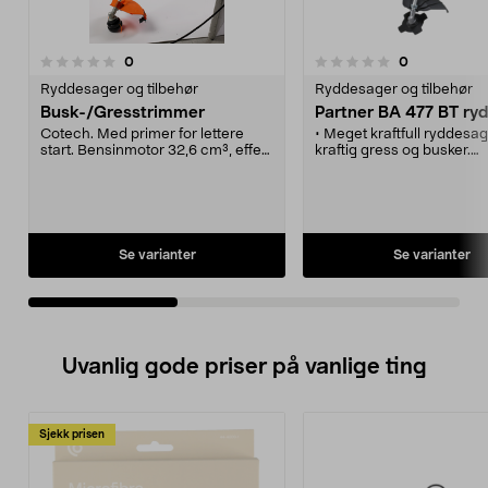
anmeldelser
anmeldelser
0
0
0.0 av 5 stjerner
0.0 av 5 stjerner
Ryddesager og tilbehør
Ryddesager og tilbehør
Busk-/Gresstrimmer
Partner BA 477 BT ry
Cotech. Med primer for lettere
• Meget kraftfull ryddesag
start. Bensinmotor 32,6 cm³, effekt
kraftig gress og busker.
0,9 kW (1,2 hk). Leveres med sele,
• Ekstra langt skaft gir be
klinge 255 mm og gresshode. Vekt
tilgjengelighet.
7,1 kg.
• Rydde- og buskklinge m
• Polstret dobbeltsele.
• Tap'n Go trimmerhode 
halvautomatisk trådmatin
Se varianter
Se varianter
Uvanlig gode priser på vanlige ting
Sjekk prisen