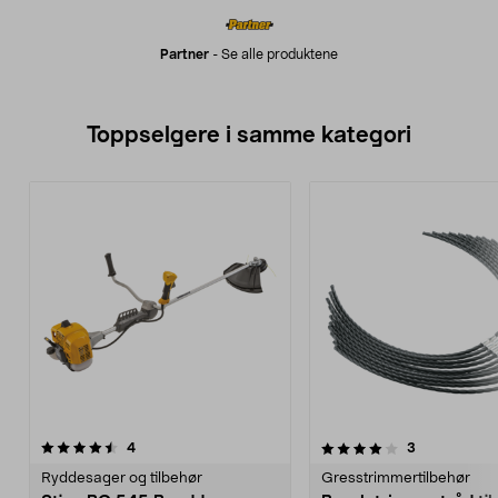
Partner
-
Se alle produktene
Toppselgere i samme kategori
4.0 av 5 stjerner
anmeldelser
4.5 av 5 stjerner
anmeldelser
4
3
Ryddesager og tilbehør
Gresstrimmertilbehør