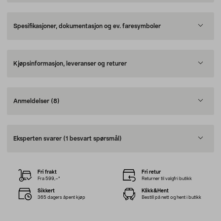
Spesifikasjoner, dokumentasjon og ev. faresymboler
Kjøpsinformasjon, leveranser og returer
Anmeldelser
(8)
Eksperten svarer
(1 besvart spørsmål)
Fri frakt
Fri retur
Fra 599,–*
Returner til valgfri butikk
Sikkert
Klikk&Hent
365 dagers åpent kjøp
Bestill på nett og hent i butikk