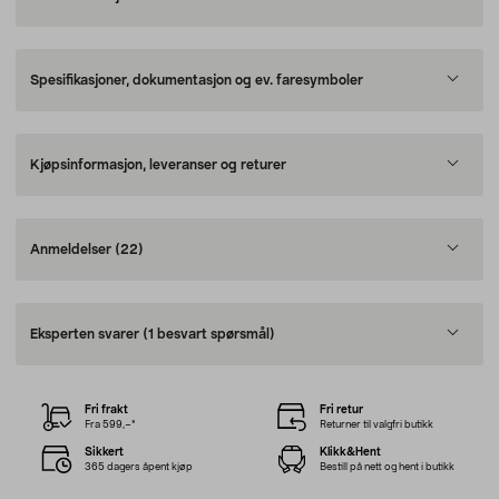
Spesifikasjoner, dokumentasjon og ev. faresymboler
Kjøpsinformasjon, leveranser og returer
Anmeldelser
(22)
Eksperten svarer
(1 besvart spørsmål)
Fri frakt
Fri retur
Fra 599,–*
Returner til valgfri butikk
Sikkert
Klikk&Hent
365 dagers åpent kjøp
Bestill på nett og hent i butikk