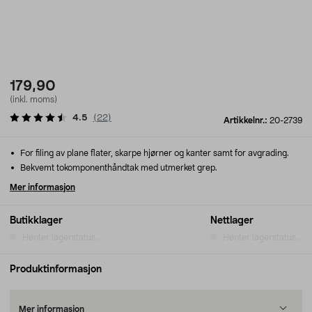
179,90
(inkl. moms)
4.5
(
22
)
Artikkelnr.:
20-2739
For filing av plane flater, skarpe hjørner og kanter samt for avgrading.
Bekvemt tokomponenthåndtak med utmerket grep.
Mer informasjon
Butikklager
Nettlager
Henter lagerstatus...
Henter lagerstatus...
Produktinformasjon
Mer informasjon