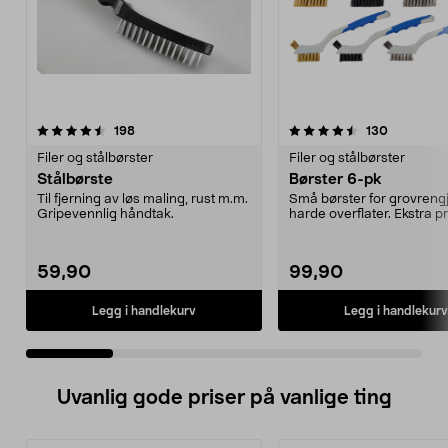
4.5 av 5 stjerner
anmeldelser
4.5 av 5 stjerner
anmeldels
198
130
Filer og stålbørster
Filer og stålbørster
Stålbørste
Børster 6-pk
Til fjerning av løs maling, rust m.m.
Små børster for grovreng
Gripevennlig håndtak.
harde overflater. Ekstra p
på små over...
59,90
99,90
Legg i handlekurv
Legg i handlekurv
Uvanlig gode priser på vanlige ting