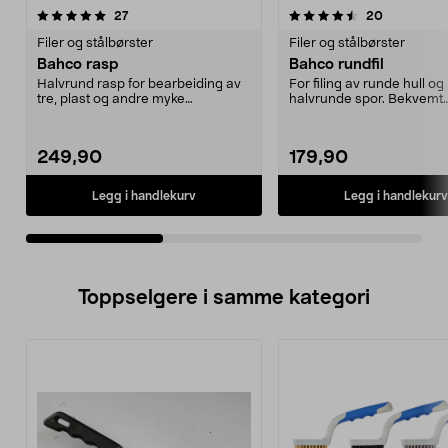
4.5av 5 stjerner
anmeldelser
5.0av 5 stjerner
anmeldelse
27
20
Filer og stålbørster
Filer og stålbørster
Bahco rasp
Bahco rundfil
Halvrund rasp for bearbeiding av
For filing av runde hull og
tre, plast og andre myke
halvrunde spor. Bekvemt
materialer. Bekvemt to...
tokomponenthåndtak med 
249,90
179,90
Legg i handlekurv
Legg i handlekurv
Toppselgere i samme kategori