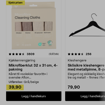
Sjekk prisen
4.5av 5 stjerner
anmeldelser
4.5av 5 stjerner
anmeldels
3809
256
(9,97/stk)
Kjøkkenrengjøring
Kleshengere
Mikrofiberklut 32 x 31 cm, 4-
Sklisikre kleshengere 
pakning
med metallpinne, 8-p
Kåret til «soleklar favoritt» i
Elegant og skikkelig kles
svenske Afton...
tre og metall – finnes i fle
Kleshe...
Utførelse:
Grå/beige
39,90
79,90
Legg i handlekurv
Legg i handlekurv