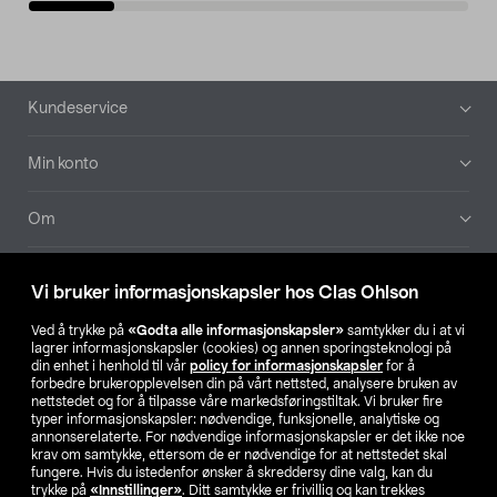
Bunntekst
Kundeservice
Min konto
Om
Aktuelt
Vi bruker informasjonskapsler hos Clas Ohlson
Våre selskaper
Ved å trykke på
«Godta alle informasjonskapsler»
samtykker du i at vi
lagrer informasjonskapsler (cookies) og annen sporingsteknologi på
din enhet i henhold til vår
policy for informasjonskapsler
for å
Finn din butikk
forbedre brukeropplevelsen din på vårt nettsted, analysere bruken av
nettstedet og for å tilpasse våre markedsføringstiltak. Vi bruker fire
typer informasjonskapsler: nødvendige, funksjonelle, analytiske og
annonserelaterte. For nødvendige informasjonskapsler er det ikke noe
SE
NO
FI
krav om samtykke, ettersom de er nødvendige for at nettstedet skal
fungere. Hvis du istedenfor ønsker å skreddersy dine valg, kan du
trykke på
«Innstillinger»
. Ditt samtykke er frivillig og kan trekkes