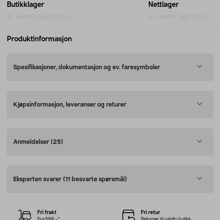
Butikklager
Nettlager
Henter lagerstatus...
Henter lagerstatus...
Produktinformasjon
Spesifikasjoner, dokumentasjon og ev. faresymboler
Kjøpsinformasjon, leveranser og returer
Anmeldelser
(25)
Eksperten svarer
(11 besvarte spørsmål)
Fri frakt
Fri retur
Fra 599,–*
Returner til valgfri butikk