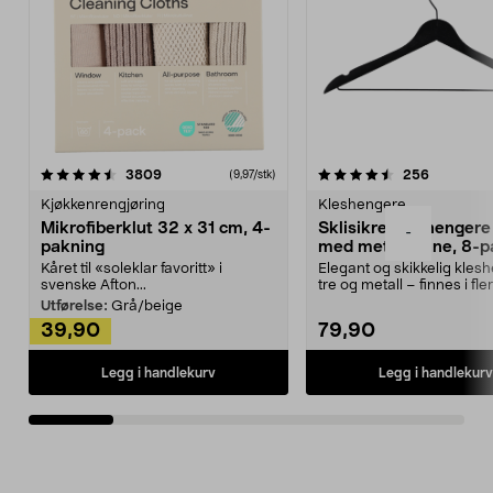
4.5av 5 stjerner
anmeldelser
4.5av 5 stjerner
anmeldels
3809
256
(9,97/stk)
Kjøkkenrengjøring
Kleshengere
Mikrofiberklut 32 x 31 cm, 4-
Sklisikre kleshengere 
-
pakning
med metallpinne, 8-p
Kåret til «soleklar favoritt» i
Elegant og skikkelig kles
svenske Afton...
tre og metall – finnes i fle
Kleshe...
Utførelse:
Grå/beige
39,90
79,90
Legg i handlekurv
Legg i handlekurv