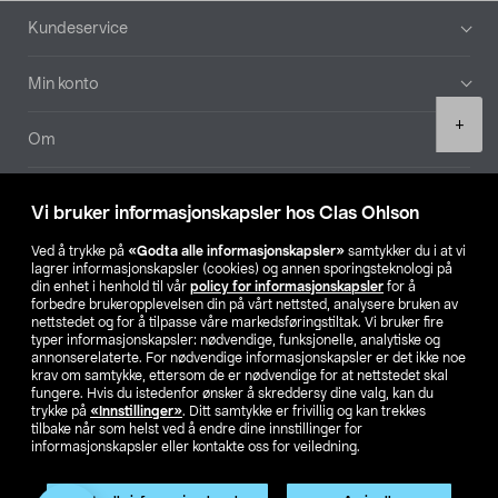
Bunntekst
Kundeservice
Min konto
Product
+
quantity
Om
Aktuelt
Vi bruker informasjonskapsler hos Clas Ohlson
Våre selskaper
Ved å trykke på
«Godta alle informasjonskapsler»
samtykker du i at vi
lagrer informasjonskapsler (cookies) og annen sporingsteknologi på
din enhet i henhold til vår
policy for informasjonskapsler
for å
Finn din butikk
forbedre brukeropplevelsen din på vårt nettsted, analysere bruken av
nettstedet og for å tilpasse våre markedsføringstiltak. Vi bruker fire
typer informasjonskapsler: nødvendige, funksjonelle, analytiske og
annonserelaterte. For nødvendige informasjonskapsler er det ikke noe
SE
NO
FI
krav om samtykke, ettersom de er nødvendige for at nettstedet skal
fungere. Hvis du istedenfor ønsker å skreddersy dine valg, kan du
trykke på
«Innstillinger»
. Ditt samtykke er frivillig og kan trekkes
tilbake når som helst ved å endre dine innstillinger for
informasjonskapsler eller kontakte oss for veiledning.