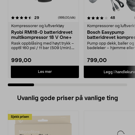
4.0 av 5 stjerner
anmeldelser
anmeldelse
29
48
(999,00/stk)
0.0 av 5 stjerner
Kompressorer og luftverktøy
Kompressorer og luftverk
Ryobi RMI18-0 batteridrevet
Bosch Easypump
multikompressor 18 V One+
batteridrevet kompre
V
Rask oppblåsing med høyt trykk –
Pump opp dekk, baller og
opptil 160 psi / 11 bar (509 l/min).
badeleker – hjemme eller 
Ryobi RMI1...
Bosch Easypump – lit...
999,00
799,00
Les mer
Legg i handlekurv
Uvanlig gode priser på vanlige ting
Sjekk prisen