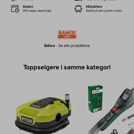
Sikkert
Klikk&Hent
365 dagers åpent kjøp
Bestill på nett og hent i butikk
Bahco
-
Se alle produktene
Toppselgere i samme kategori