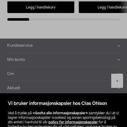
Legg i handlekurv
Legg i handlekurv
Bunntekst
Kundeservice
Min konto
Om
Product
+
quantity
Aktuelt
Våre selskaper
Vi bruker informasjonskapsler hos Clas Ohlson
Ved å trykke på
«Godta alle informasjonskapsler»
samtykker du i at vi
Finn din butikk
lagrer informasjonskapsler (cookies) og annen sporingsteknologi på
din enhet i henhold til vår
policy for informasjonskapsler
for å
forbedre brukeropplevelsen din på vårt nettsted, analysere bruken av