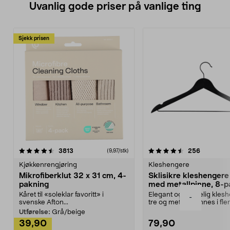
Uvanlig gode priser på vanlige ting
Sjekk prisen
4.5av 5 stjerner
anmeldelser
4.5av 5 stjerner
anmeldels
3813
256
(9,97/stk)
Kjøkkenrengjøring
Kleshengere
Mikrofiberklut 32 x 31 cm, 4-
Sklisikre kleshengere 
pakning
med metallpinne, 8-p
Kåret til «soleklar favoritt» i
Elegant og skikkelig kles
-
svenske Afton...
tre og metall – finnes i fle
Kleshe...
Utførelse:
Grå/beige
39,90
79,90