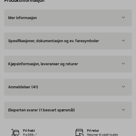
Produktinformasjon
Mer informasjon
Spesifikasjoner, dokumentasjon og ev. faresymboler
Kjøpsinformasjon, leveranser og returer
Anmeldelser
(41)
Eksperten svarer
(1 besvart spørsmål)
Fri frakt
Fri retur
Fra 599,–*
Returner til valgfri butikk