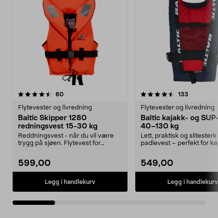
4.5 av 5 stjerner
anmeldelser
4.5 av 5 stjerner
anmeldels
60
133
Flytevester og livredning
Flytevester og livredning
Baltic Skipper 1280
Baltic kajakk- og SUP
redningsvest 15-30 kg
40–130 kg
Reddningsvest - når du vil være
Lett, praktisk og slitesterk
trygg på sjøen. Flytevest for
padlevest – perfekt for ka
personer mellom 15...
SUP-padling. Bal...
599,00
549,00
Legg i handlekurv
Legg i handlekurv