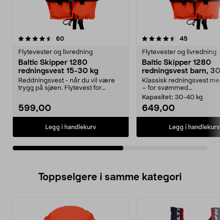
4.5av 5 stjerner
anmeldelser
4.5av 5 stjerner
anmeldelse
60
45
Flytevester og livredning
Flytevester og livredning
Baltic Skipper 1280
Baltic Skipper 1280
redningsvest 15-30 kg
redningsvest barn, 3
Reddningsvest - når du vil være
Klassisk redningsvest me
trygg på sjøen. Flytevest for
– for svømmed...
personer mellom 15...
Kapasitet:
30-40 kg
599,00
649,00
Legg i handlekurv
Legg i handlekurv
Toppselgere i samme kategori