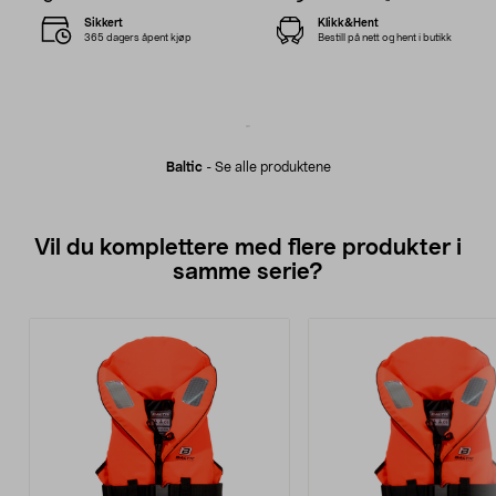
Sikkert
Klikk&Hent
365 dagers åpent kjøp
Bestill på nett og hent i butikk
Baltic
-
Se alle produktene
Vil du komplettere med flere produkter i
samme serie?