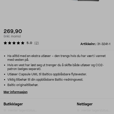
269,90
(inkl. moms)
5.0
(
2
)
Artikkelnr.:
31-3241-1
Ha alltid med en ekstra utløser – den trengs hvis du har vært i vannet
med vesten på.
Hvis en vest har løst seg ut trenger du å skifte både utløser og CO2-
patron (selges separat).
Utløser Capsule UML til Baltics oppblåsbare flytevester.
Viktig tilbehør til din oppblåsbare Baltic-redningsvest.
Baltic originaltilbehør.
Mer informasjon
Butikklager
Nettlager
Henter lagerstatus...
Henter lagerstatus...