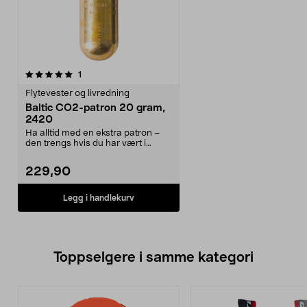
anmeldelser
1
Flytevester og livredning
Baltic CO2-patron 20 gram,
2420
Ha alltid med en ekstra patron –
den trengs hvis du har vært i
vannet med vesten...
229,90
Legg i handlekurv
Toppselgere i samme kategori