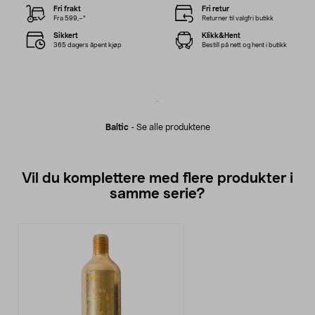
Fri frakt
Fri retur
Fra 599,–*
Returner til valgfri butikk
Sikkert
Klikk&Hent
365 dagers åpent kjøp
Bestill på nett og hent i butikk
Baltic
-
Se alle produktene
Vil du komplettere med flere produkter i
samme serie?