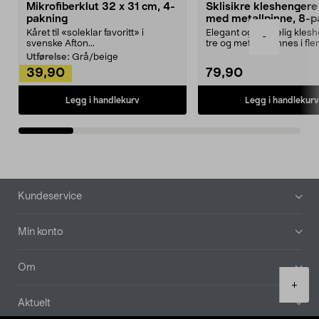
Mikrofiberklut 32 x 31 cm, 4-
Sklisikre kleshengere 
pakning
med metallpinne, 8-p
Kåret til «soleklar favoritt» i
Elegant og skikkelig kles
-
svenske Afton...
tre og metall – finnes i fle
Kleshe...
Utførelse:
Grå/beige
39,90
79,90
Legg i handlekurv
Legg i handlekurv
Bunntekst
Kundeservice
Min konto
Om
Product
+
quantity
Aktuelt