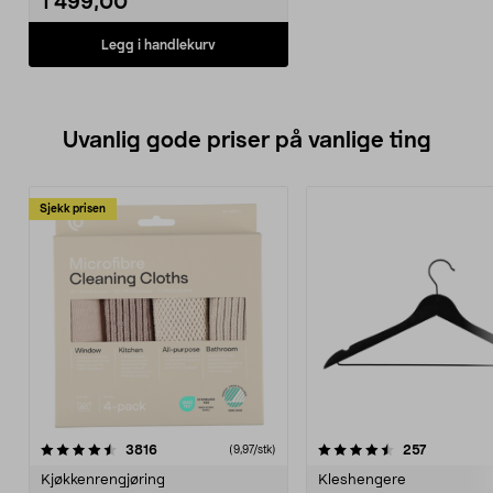
1 499,00
Legg i handlekurv
Uvanlig gode priser på vanlige ting
Sjekk prisen
4.5av 5 stjerner
anmeldelser
4.5av 5 stjerner
anmeldels
3816
257
(9,97/stk)
Kjøkkenrengjøring
Kleshengere