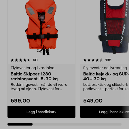
4.5 av 5 stjerner
anmeldelser
4.5 av 5 stjerner
anmeldels
60
135
Flytevester og livredning
Flytevester og livredning
Baltic Skipper 1280
Baltic kajakk- og SUP
redningsvest 15-30 kg
40–130 kg
Reddningsvest - når du vil være
Lett, praktisk og slitesterk
trygg på sjøen. Flytevest for
padlevest – perfekt for ka
personer mellom 15...
SUP-padling. Bal...
599,00
549,00
Legg i handlekurv
Legg i handlekurv