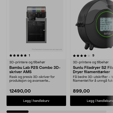
4.0 av 5 stjerner
anmeldelser
5.0 av 5 stjerner
anmeldelser
1
9
3D-printere og tilbehør
3D-printere og tilbehør
Bambu Lab P2S Combo 3D-
Sunlu Filadryer S2 Fi
skriver AMS
Dryer filamenttørker
Rask og presis 3D-skriver for
Få bedre 3D-utskrifter – t
produksjon og avanserte
filamentet for å unngå fuk
prosjekter i høy hastighet...
Filadryer S2 fi...
12490,00
899,00
Legg i handlekurv
Legg i handlekurv