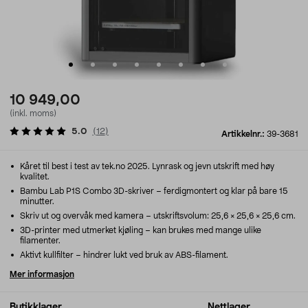
10 949,00
(inkl. moms)
5.0
(
12
)
Artikkelnr.:
39-3681
Kåret til best i test av tek.no 2025. Lynrask og jevn utskrift med høy
kvalitet.
Bambu Lab P1S Combo 3D-skriver – ferdigmontert og klar på bare 15
minutter.
Skriv ut og overvåk med kamera – utskriftsvolum: 25,6 × 25,6 × 25,6 cm.
3D-printer med utmerket kjøling – kan brukes med mange ulike
filamenter.
Aktivt kullfilter – hindrer lukt ved bruk av ABS-filament.
Mer informasjon
Butikklager
Nettlager