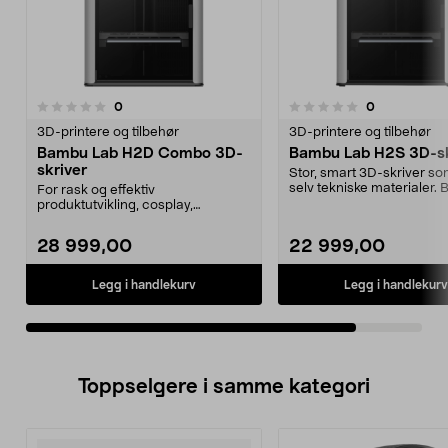
anmeldelser
anmeldelser
0
0
0.0 av 5 stjerner
3D-printere og tilbehør
3D-printere og tilbehør
Bambu Lab H2D Combo 3D-
Bambu Lab H2S 3D-sk
skriver
Stor, smart 3D-skriver so
selv tekniske materialer.
For rask og effektiv
Lab H2S – avan...
produktutvikling, cosplay,
modellbygging og
småskalaproduks...
28 999,00
22 999,00
Legg i handlekurv
Legg i handlekurv
Toppselgere i samme kategori