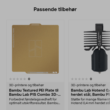
Passende tilbehør
anmeldelser
anmeldelser
0
0
0.0 av 5 stjerner
0.0av 5 stjerner
3D-printere og tilbehør
3D-printere og tilbehør
Bambu Textured PEI Plate til
Bambu Lab Hotend 0
Bambu Lab P1S Combo 3D-
herdet stål, Bambu P1
skriver
Forbedret førstelagsvedheft for
Støtte for mange filament
optimalt utskriftsresultat. Bambu
Hotend 0,4 mm herdet stå
Textured PEI P...
Bambu P1 Series – for...