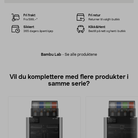
Fri frakt
Fri retur
Fra 599,–*
Returner til valgfri butikk
Sikkert
Klikk&Hent
365 dagers åpent kjøp
Bestill på nett og hent i butikk
Bambu Lab
-
Se alle produktene
Vil du komplettere med flere produkter i
samme serie?