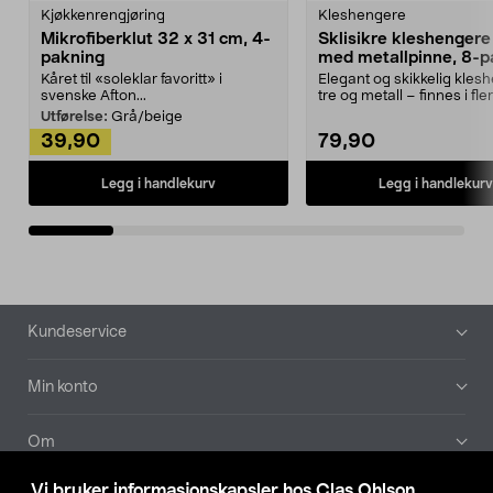
Kjøkkenrengjøring
Kleshengere
Mikrofiberklut 32 x 31 cm, 4-
Sklisikre kleshengere 
pakning
med metallpinne, 8-p
Kåret til «soleklar favoritt» i
Elegant og skikkelig kles
svenske Afton...
tre og metall – finnes i fle
Kleshe...
Utførelse:
Grå/beige
39,90
79,90
Legg i handlekurv
Legg i handlekurv
Bunntekst
Kundeservice
Min konto
Om
Vi bruker informasjonskapsler hos Clas Ohlson