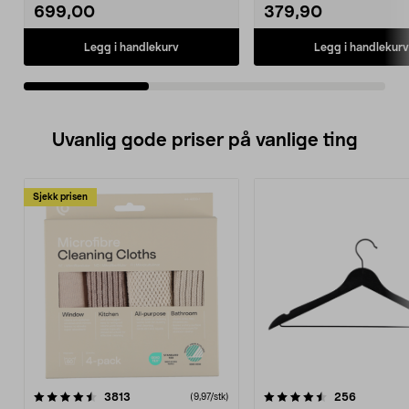
699,00
379,90
Legg i handlekurv
Legg i handlekurv
Uvanlig gode priser på vanlige ting
Sjekk prisen
4.5av 5 stjerner
anmeldelser
4.5av 5 stjerner
anmeldels
3813
256
(9,97/stk)