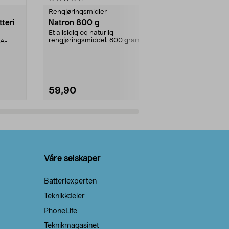
Rengjøringsmidler
Levende lys
tteri
Natron 800 g
Telys steari
prosent ste
Et allsidig og naturlig
rengjøringsmiddel. 800 gram
AA-
100 % stearin
natron – til rengjøring både...
råvarer. Produ
brenner med e
59,90
69,90
Legg i handlekurv
Legg 
Våre selskaper
Batteriexperten
Teknikkdeler
PhoneLife
Teknikmagasinet