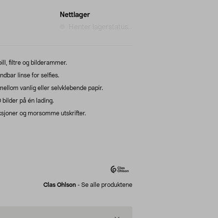
Nettlager
Henter lagerstatus...
, filtre og bilderammer.
bar linse for selfies.
mellom vanlig eller selvklebende papir.
 bilder på én lading.
unksjoner og morsomme utskrifter.
Clas Ohlson
-
Se alle produktene