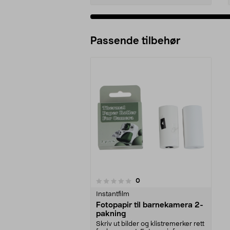
Passende tilbehør
anmeldelser
0
0 av 5 stjerner
Instantfilm
Fotopapir til barnekamera 2-
pakning
Skriv ut bilder og klistremerker rett