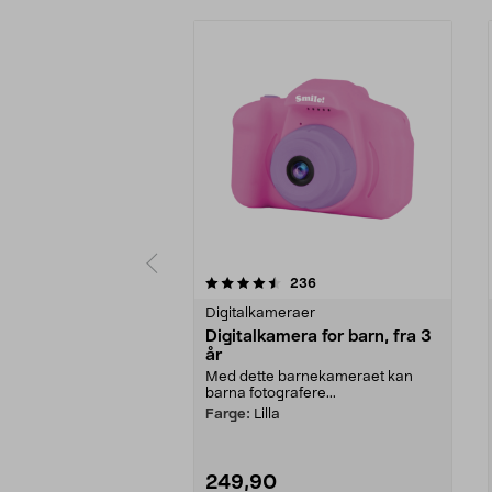
5 av 5 stjerner
4.0 av 5 stjerner
anmeldelser
236
Digitalkameraer
Digitalkamera for barn, fra 3
år
Med dette barnekameraet kan
barna fotografere...
Farge:
Lilla
249,90