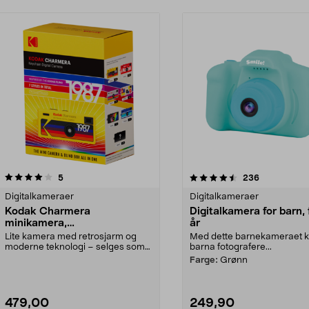
4.5 av 5 stjerner
anmeldelser
5.0 av 5 stjerner
anmeldelser
5
236
Digitalkameraer
Digitalkameraer
Kodak Charmera
Digitalkamera for barn, 
minikamera,
år
nøkkelringkamera
Lite kamera med retrosjarm og
Med dette barnekameraet 
moderne teknologi – selges som
barna fotografere...
mystery box. Kodak ...
Farge:
Grønn
479,00
249,90