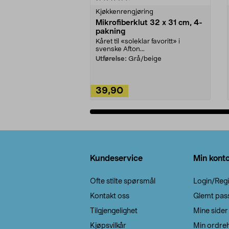
Kjøkkenrengjøring
Mikrofiberklut 32 x 31 cm, 4-
pakning
Kåret til «soleklar favoritt» i
svenske Afton...
Utførelse:
Grå/beige
39,90
Legg i handlekurv
Bunntekst
Kundeservice
Min kont
Ofte stilte spørsmål
Login/Regi
Kontakt oss
Glemt pas
Tilgjengelighet
Mine sider
Kjøpsvilkår
Min ordreh