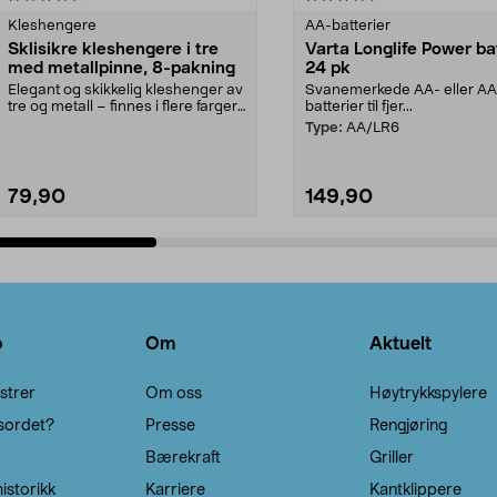
Kleshengere
AA-batterier
Sklisikre kleshengere i tre
Varta Longlife Power ba
med metallpinne, 8-pakning
24 pk
Elegant og skikkelig kleshenger av
Svanemerkede AA- eller A
tre og metall – finnes i flere farger.
batterier til fjer...
Kleshe...
Type:
AA/LR6
79,90
149,90
Legg i handlekurv
Legg i handlekurv
o
Om
Aktuelt
strer
Om oss
Høytrykkspylere
sordet?
Presse
Rengjøring
Bærekraft
Griller
istorikk
Karriere
Kantklippere