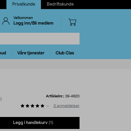
Privatkunde
Bedriftskunde
Velkommen
Logg inn/Bli medlem
bud
Våre tjenester
Club Clas
Artikkelnr.:
39-4620
)
2
anmeldelser
Legg i handlekurv
(1)