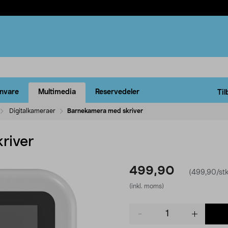
rnvare
Multimedia
Reservedeler
Til
Digitalkameraer
Barnekamera med skriver
river
499,90
(499,90/stk
(inkl. moms)
Product
quantity