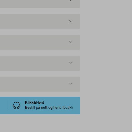
Klikk&Hent
Bestill på nett og hent i butikk