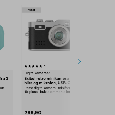
Nyhet
Nyhet
anmeldelser
4.5
1
0.0 av 5 stjerner
Digitalkameraer
Digitalkamer
fra 3
Exibel retro minikamera med
Exibel mini
blits og mikrofon, USB-C
og mikrofo
kan
Retro digitalkamera i miniformat –
Digitalkamera 
får plass i bukselommen eller på
plass i buks
nøkkelringen...
nøkkelringen el
299,90
299,90