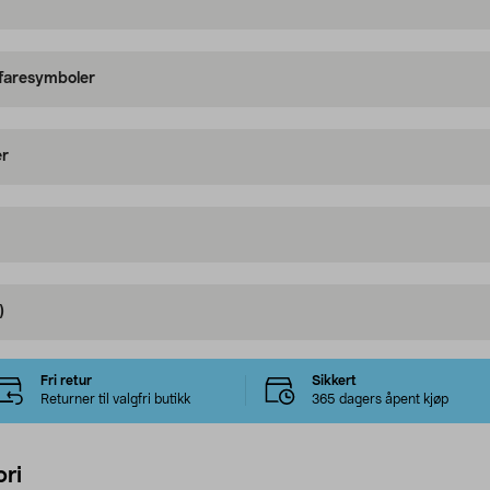
 faresymboler
er
)
Fri retur
Sikkert
Returner til valgfri butikk
365 dagers åpent kjøp
ri