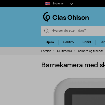
Select
Norway
market
Hjem
Elektro
Fritid
Je
Forside
Multimedia
Kamera og tilbehør
Barnekamera med sk