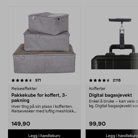
4.5 av 5 stjerner
anmeldelser
4.5 av 5 stjerner
anmeldel
971
2118
Reiseeffekter
Kofferter
Pakkekube for koffert, 3-
Digital bagasjevekt
pakning
Enkel å bruke – kan veie o
kg. Digital bagasjevekt so
Hver ting på sin plass i kofferten.
kontroll ...
Reisevesker med luftig meshlokk
og glidelås....
149,90
99,90
Legg i handlekurv
Legg i handlekurv