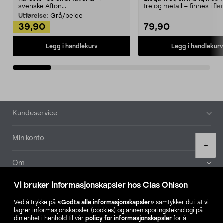
svenske Afton...
tre og metall – finnes i fle
Kleshe...
Utførelse:
Grå/beige
39,90
79,90
Legg i handlekurv
Legg i handlekurv
Bunntekst
Kundeservice
Min konto
Product
+
quantity
Om
Vi bruker informasjonskapsler hos Clas Ohlson
Aktuelt
Ved å trykke på
«Godta alle informasjonskapsler»
samtykker du i at vi
lagrer informasjonskapsler (cookies) og annen sporingsteknologi på
Våre selskaper
din enhet i henhold til vår
policy for informasjonskapsler
for å