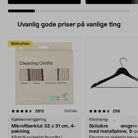
Uvanlig gode priser på vanlige ting
Sjekk prisen
4.5av 5 stjerner
anmeldelser
4.5av 5 stjerner
anmeldels
3813
256
(9,97/stk)
Kjøkkenrengjøring
Kleshengere
-
Mikrofiberklut 32 x 31 cm, 4-
Sklisikre kleshengere 
pakning
med metallpinne, 8-p
Kåret til «soleklar favoritt» i
Elegant og skikkelig kles