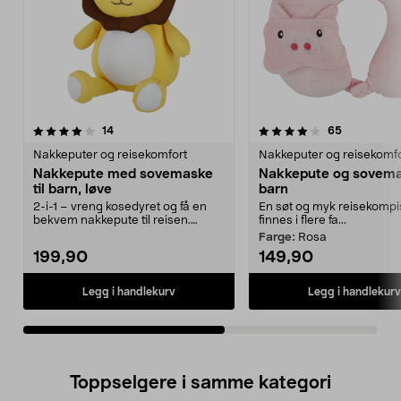
4.0av 5 stjerner
anmeldelser
4.0av 5 stjerner
anmeldelse
14
65
Nakkeputer og reisekomfort
Nakkeputer og reisekomfo
Nakkepute med sovemaske
Nakkepute og sovema
til barn, løve
barn
2-i-1 – vreng kosedyret og få en
En søt og myk reisekompi
bekvem nakkepute til reisen.
finnes i flere fa...
Nakkepute til barn...
Farge:
Rosa
199,90
149,90
Legg i handlekurv
Legg i handlekurv
Toppselgere i samme kategori