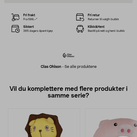
Fri frakt
Fri retur
Fra 599,–*
Returner til valgfri butikk
Sikkert
Klikk&Hent
365 dagers åpent kjøp
Bestill på nett og hent i butikk
Clas Ohlson
-
Se alle produktene
Vil du komplettere med flere produkter i
samme serie?