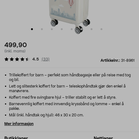
499,90
(inkl. moms)
4.5
(
33
)
Artikkelnr.:
31-8961
Trillekoffert for barn – perfekt som håndbagasje eller på reise med tog
og bil.
Lett og slitesterk koffert for barn – teleskophåndtak gjør den enkel å
manøvrere.
Koffert med fire svingbare hjul – triller stabilt og er lett å styre.
Barnevennlig koffert med innvendig kryssbånd og lomme – enkel å
pakke.
Mål (inkl. håndtak og hjul): 46 x 30 x 20 cm.
Mer informasjon
Butikklager
Nettlager