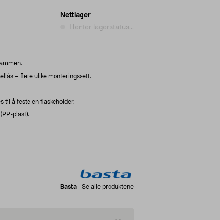
Nettlager
Henter lagerstatus...
lrammen.
llås – flere ulike monteringssett.
til å feste en flaskeholder.
(PP-plast).
Basta
-
Se alle produktene