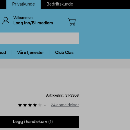
Privatkunde
Bedriftskunde
Velkommen
Logg inn/Bli medlem
bud
Våre tjenester
Club Clas
Artikkelnr.:
31-3308
24
anmeldelser
Legg i handlekurv
(1)