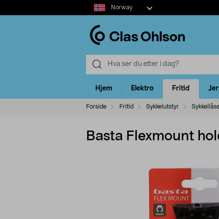
Select
Norway
market
Hjem
Elektro
Fritid
Je
Forside
Fritid
Sykkelutstyr
Sykkellås
Basta Flexmount hold