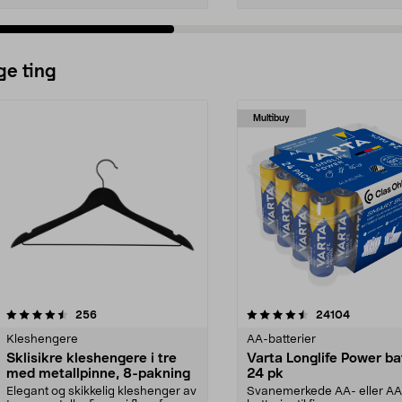
ge ting
Multibuy
4.5av 5 stjerner
anmeldelser
4.5av 5 stjerner
anmeldels
256
24104
Kleshengere
AA-batterier
Sklisikre kleshengere i tre
Varta Longlife Power ba
med metallpinne, 8-pakning
24 pk
Elegant og skikkelig kleshenger av
Svanemerkede AA- eller A