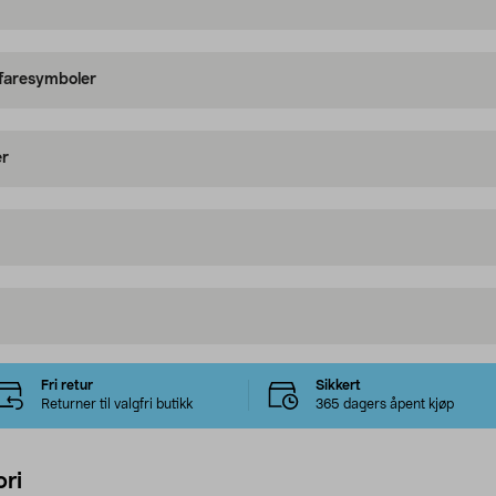
 faresymboler
er
Fri retur
Sikkert
Returner til valgfri butikk
365 dagers åpent kjøp
ri