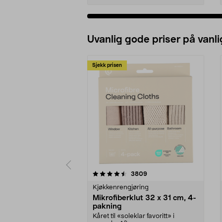
Uvanlig gode priser på vanli
Sjekk prisen
5av 5 stjerner
4.5av 5 stjerner
anmeldelser
3809
Kjøkkenrengjøring
Mikrofiberklut 32 x 31 cm, 4-
pakning
Kåret til «soleklar favoritt» i