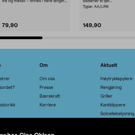
tre og metall – finnes i flere farger.
batterier til fjer...
Kleshe...
Type:
AA/LR6
79,90
149,90
Legg i handlekurv
Legg i handlekurv
o
Om
Aktuelt
strer
Om oss
Høytrykkspylere
sordet?
Presse
Rengjøring
Bærekraft
Griller
istorikk
Karriere
Kantklippere
Solcellebelysning