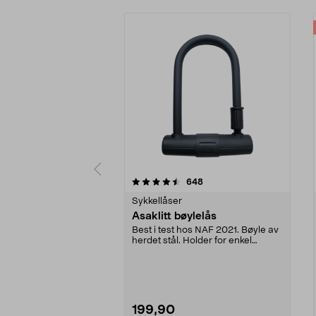
5 av 5 stjerner
4.0 av 5 stjerner
anmeldelser
648
Sykkellåser
Asaklitt bøylelås
Best i test hos NAF 2021. Bøyle av
herdet stål. Holder for enkel
montering på ra...
199,90