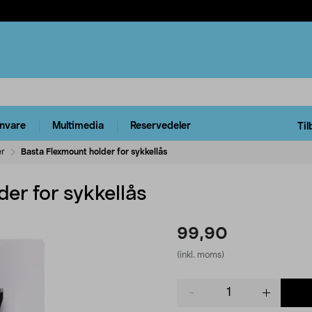
rnvare
Multimedia
Reservedeler
Til
er
Basta Flexmount holder for sykkellås
er for sykkellås
99,90
(inkl. moms)
Product
quantity