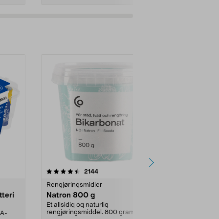
er
4.0av 5 stjerner
anmeldelser
4.5
2144
4
Rengjøringsmidler
Levende lys
tteri
Natron 800 g
Telys, 50 st
Et allsidig og naturlig
100 % stearin.
rengjøringsmiddel. 800 gram
AA-