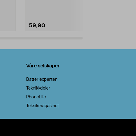
natron – til rengjøring både...
59,90
69,90
Legg i handlekurv
Legg 
Våre selskaper
Batteriexperten
Teknikkdeler
PhoneLife
Teknikmagasinet