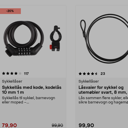
-20%
4.5 av 5 stjerner
anmeldelser
4.5 av 5 stjerner
anmeldelser
117
23
Sykkellåser
Sykkellåser
Sykkellås med kode, kodelås
Låsvaier for sykkel og
10 mm 1 m
utemøbler svart, 8 mm,
meter
Sykkellås til sykkel, barnevogn
Lås sammen flere sykler, ell
eller moped –...
sikre barnevogn og hagemø
på en enkel og tryg...
79,90
99,90
99,90