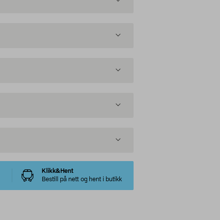
Klikk&Hent
Bestill på nett og hent i butikk