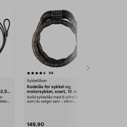
4.5 av 5 stjerner
anmeldelser
4.5
54
1
Sykkellåser
Sykkellåser
Kodelås for sykkel og
Kombinasjo
 2,5
motorsykkel, svart, 18 mm 1
til sykkel, 
m
er
Solid sykkellås med 5-sifret kode
Nøkkelfri syk
bler
som du velger selv – sikrer
– enkel å surr
sykkelen uten nøkk...
gjerder m.m. K
149,90
129,90