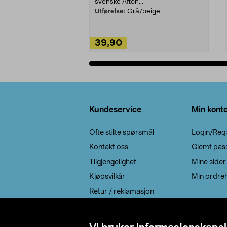
svenske Afton...
Utførelse:
Grå/beige
39,90
Legg i handlekurv
Bunntekst
Kundeservice
Min kont
Ofte stilte spørsmål
Login/Regi
Kontakt oss
Glemt pas
Tilgjengelighet
Mine sider
Kjøpsvilkår
Min ordreh
Retur / reklamasjon
EE-avfall
Cookie policy