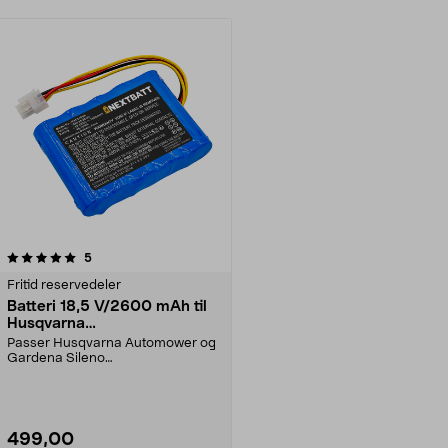
anmeldelser
5
Fritid reservedeler
Batteri 18,5 V/2600 mAh til
Husqvarna
Automower/Gardena Sileno
Passer Husqvarna Automower og
Gardena Sileno
robotgressklippere. Kompatibelt
med...
499,00