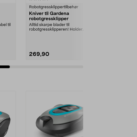
Robotgressklippertilbehør
Robotgresskli
Kniver til Gardena
Mastech M
robotgressklipper
kabeldetek
el til
Alltid skarpe blader til
Hjelper deg m
robotgressklipperen! Holder
på begrensnin
gressplenen velstelt.
robotgressklip
269,90
299,90
Legg i handlekurv
Legg 