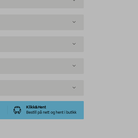
Klikk&Hent
Bestill på nett og hent i butikk