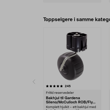
Legg i handlekurv
Toppselgere i samme katego
0 av 5 stjerner
4.5 av 5 stjerner
anmeldelser
245
Fritid reservedeler
Bakhjul til Gardena
Sileno/McCulloch ROB/Flymo
Easilife
Komplett hjulkit – ett bakhjul med