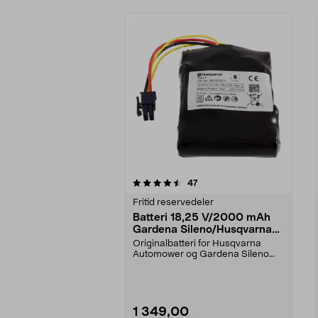
5av 5 stjerner
5.0av 5 stjerner
anmeldelser
47
Fritid reservedeler
Batteri 18,25 V/2000 mAh
Gardena Sileno/Husqvarna
Automower
Originalbatteri for Husqvarna
Automower og Gardena Sileno
robotgressklippere. Er...
1 349,00