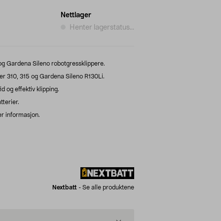
Nettlager
Henter lagerstatus...
 Gardena Sileno robotgressklippere.
r 310, 315 og Gardena Sileno R130Li.
d og effektiv klipping.
tterier.
r informasjon.
Nextbatt
-
Se alle produktene