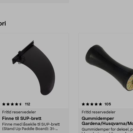
Legg i handlekurv
ri
5.0 av 5 stjerner
anmeldelser
5.0 av 5 stjerner
anmeldelser
112
105
Fritid reservedeler
Fritid reservedeler
Finne til SUP-brett
Gummidemper
Gardena/Husqvarna/Mc
Finne med låsekile til SUP-brett
ch/Flymo
(Stand Up Paddle Board): 31-
Gummidemper for deksel, p