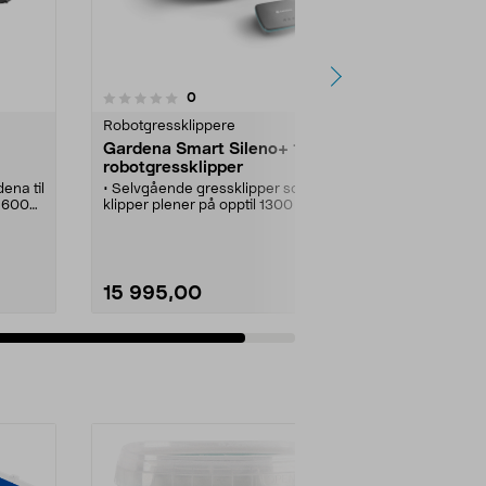
anmeldelser
0
Robotgressklippere
Gardena Smart Sileno+ 1300
robotgressklipper
ena til
• Selvgående gressklipper som
 1600
klipper plener på opptil 1300 m²
• Styr, programmer og sjekk
og
statusen til robotgressklipperen
via mobilen.
nt og
• Med innebygd WiFi og
å
medfølgende gateway kobler du
15 995,00
den til hjemmenettverket.
pp
• Klipper jevnt og pent uten å
eren
etterlate spor på gressplenen.
Se varianter