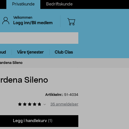
Privatkunde
Bedriftskunde
Velkommen
Logg inn/Bli medlem
bud
Våre tjenester
Club Clas
ardena Sileno
rdena Sileno
Artikkelnr.:
51-4034
35
anmeldelser
Legg i handlekurv
(1)