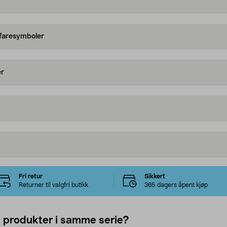
 faresymboler
er
Fri retur
Sikkert
Returner til valgfri butikk
365 dagers åpent kjøp
e produkter i samme serie?