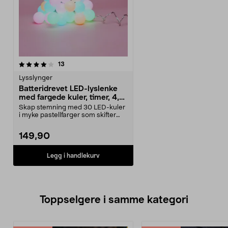
anmeldelser
13
Lysslynger
Batteridrevet LED-lyslenke
med fargede kuler, timer, 4,8
m
Skap stemning med 30 LED-kuler
i myke pastellfarger som skifter
farge. Batteridr...
149,90
Legg i handlekurv
Toppselgere i samme kategori