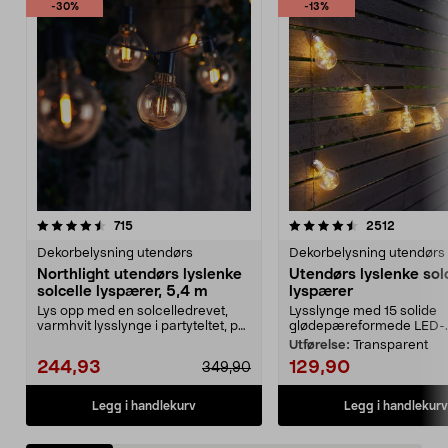
-30%
-13%
4.5 av 5 stjerner
anmeldelser
4.5 av 5 stjerner
anmeldel
715
2512
Dekorbelysning utendørs
Dekorbelysning utendørs
Northlight utendørs lyslenke
Utendørs lyslenke sol
solcelle lyspærer, 5,4 m
lyspærer
Lys opp med en solcelledrevet,
Lysslynge med 15 solide
varmhvit lysslynge i partyteltet, på
glødepæreformede LED-..
balkongen el...
Utførelse:
Transparent
244,93
129,90
349,90
Legg i handlekurv
Legg i handlekurv