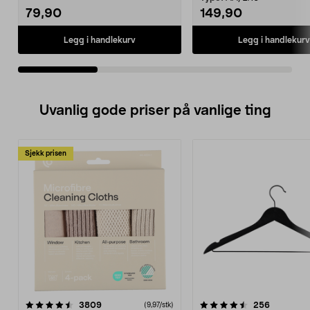
79,90
149,90
Legg i handlekurv
Legg i handlekurv
Uvanlig gode priser på vanlige ting
Sjekk prisen
4.5av 5 stjerner
anmeldelser
4.5av 5 stjerner
anmeldels
3809
256
(9,97/stk)