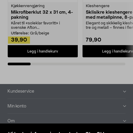
Kjøkkenrengjøring
Kleshengere
Mikrofiberklut 32 x 31 cm, 4-
Sklisikre kleshengere 
pakning
med metallpinne, 8-p
Kåret til «soleklar favoritt» i
Elegant og skikkelig kles
svenske Afton...
tre og metall – finnes i fle
Kleshe...
Utførelse:
Grå/beige
39,90
79,90
Legg i handlekurv
Legg i handlekurv
Bunntekst
Kundeservice
Min konto
Om