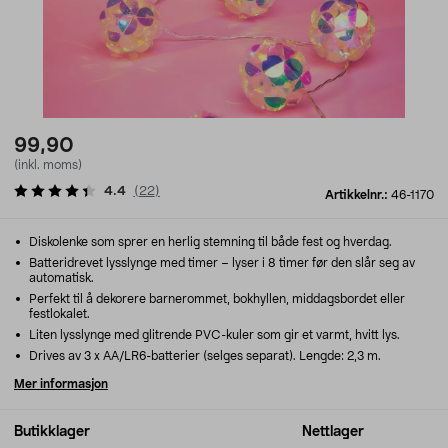
99,90
(inkl. moms)
4.4
(
22
)
Artikkelnr.:
46-1170
Diskolenke som sprer en herlig stemning til både fest og hverdag.
Batteridrevet lysslynge med timer – lyser i 8 timer før den slår seg av
automatisk.
Perfekt til å dekorere barnerommet, bokhyllen, middagsbordet eller
festlokalet.
Liten lysslynge med glitrende PVC-kuler som gir et varmt, hvitt lys.
Drives av 3 x AA/LR6-batterier (selges separat). Lengde: 2,3 m.
Mer informasjon
Butikklager
Nettlager