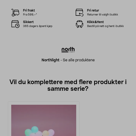
Fri frakt
Fri retur
Fra 599,–*
Returner til valgfri butikk
Sikkert
Klikk&Hent
365 dagers åpent kjøp
Bestill på nett og hent i butikk
Northlight
-
Se alle produktene
Vil du komplettere med flere produkter i
samme serie?