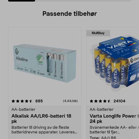
Passende tilbehør
Multibuy
4.5av 5 stjerner
anmeldelser
4.5av 5 stjerner
anmeld
685
24104
(4,44/stk)
AA-batterier
AA-batterier
Alkalisk AA/LR6-batteri 18
Varta Longlife Power b
pk
24 pk
Batterier til driving av de fleste
Svanemerkede AA- eller
batteridrevne apparater. Leveres i
batterier til fjer...
en smart, ...
Type:
AA/LR6