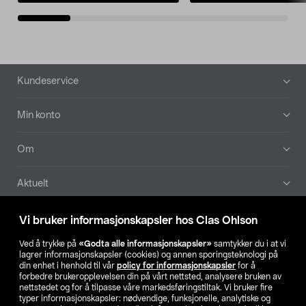
Bunntekst
Kundeservice
Min konto
Om
Aktuelt
Våre selskaper
Vi bruker informasjonskapsler hos Clas Ohlson
Ved å trykke på
«Godta alle informasjonskapsler»
samtykker du i at vi
Finn din butikk
lagrer informasjonskapsler (cookies) og annen sporingsteknologi på
din enhet i henhold til vår
policy for informasjonskapsler
for å
forbedre brukeropplevelsen din på vårt nettsted, analysere bruken av
SE
NO
FI
nettstedet og for å tilpasse våre markedsføringstiltak. Vi bruker fire
typer informasjonskapsler: nødvendige, funksjonelle, analytiske og