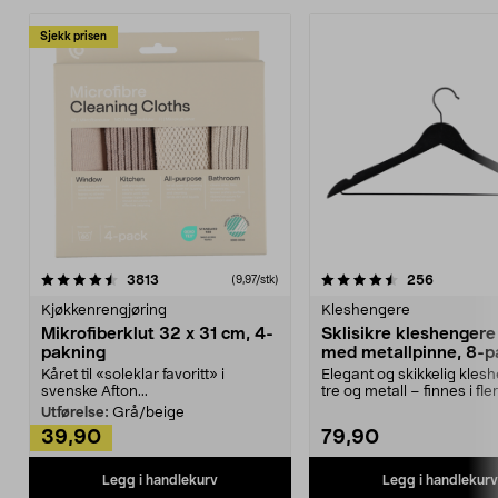
Sjekk prisen
4.5av 5 stjerner
anmeldelser
4.5av 5 stjerner
anmeldels
3813
256
(9,97/stk)
Kjøkkenrengjøring
Kleshengere
Mikrofiberklut 32 x 31 cm, 4-
Sklisikre kleshengere 
pakning
med metallpinne, 8-p
Kåret til «soleklar favoritt» i
Elegant og skikkelig kles
svenske Afton...
tre og metall – finnes i fle
Kleshe...
Utførelse:
Grå/beige
39,90
79,90
Legg i handlekurv
Legg i handlekurv