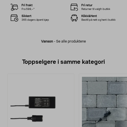
Fri frakt
Fri retur
Fra 599,–*
Returner til valgfri butikk
Sikkert
Klikk&Hent
365 dagers åpent kjøp
Bestill på nett og hent i butikk
Vanson
-
Se alle produktene
Toppselgere i samme kategori