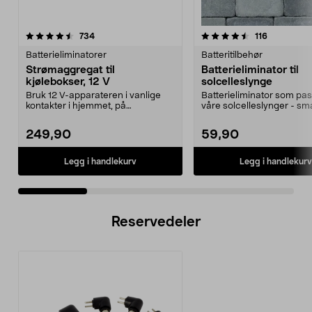
4.5 av 5 stjerner
anmeldelser
4.5 av 5 stjerner
anmeldelse
734
116
Batterieliminatorer
Batteritilbehør
Strømaggregat til
Batterieliminator til
kjølebokser, 12 V
solcelleslynge
Bruk 12 V-apparateren i vanlige
Batterieliminator som pass
kontakter i hjemmet, på
våre solcelleslynger - sma
campingplassen eller på ...
drift uten so...
249,90
59,90
Legg i handlekurv
Legg i handlekurv
Reservedeler