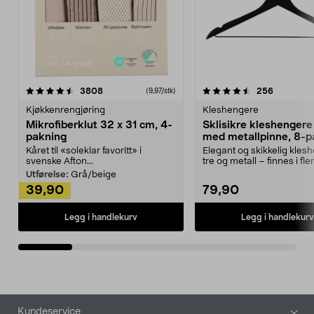
4.5av 5 stjerner
anmeldelser
4.5av 5 stjerner
anmeldels
3808
256
(9,97/stk)
Kjøkkenrengjøring
Kleshengere
Mikrofiberklut 32 x 31 cm, 4-
Sklisikre kleshengere 
pakning
med metallpinne, 8-p
Kåret til «soleklar favoritt» i
Elegant og skikkelig kles
svenske Afton...
tre og metall – finnes i fle
Kleshe...
Utførelse:
Grå/beige
39,90
79,90
Legg i handlekurv
Legg i handlekurv
Bunntekst
Kundeservice