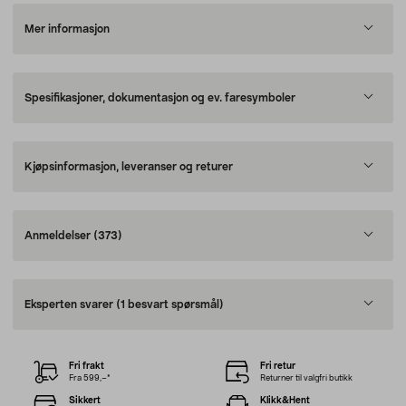
Mer informasjon
Spesifikasjoner, dokumentasjon og ev. faresymboler
Kjøpsinformasjon, leveranser og returer
Anmeldelser
(373)
Eksperten svarer
(1 besvart spørsmål)
Fri frakt
Fri retur
Fra 599,–*
Returner til valgfri butikk
Sikkert
Klikk&Hent