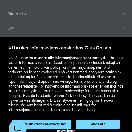
Min konto
Om
Aktuelt
Vi bruker informasjonskapsler hos Clas Ohlson
Våre selskaper
Ved å trykke på
«Godta alle informasjonskapsler»
samtykker du i at vi
lagrer informasjonskapsler (cookies) og annen sporingsteknologi på
din enhet i henhold til vår
policy for informasjonskapsler
for å
Finn din butikk
forbedre brukeropplevelsen din på vårt nettsted, analysere bruken av
nettstedet og for å tilpasse våre markedsføringstiltak. Vi bruker fire
typer informasjonskapsler: nødvendige, funksjonelle, analytiske og
annonserelaterte. For nødvendige informasjonskapsler er det ikke noe
SE
NO
FI
krav om samtykke, ettersom de er nødvendige for at nettstedet skal
fungere. Hvis du istedenfor ønsker å skreddersy dine valg, kan du
trykke på
«Innstillinger»
. Ditt samtykke er frivillig og kan trekkes
tilbake når som helst ved å endre dine innstillinger for
informasjonskapsler eller kontakte oss for veiledning.
Godta alle informasjonskapsler
Avvis alle
Privacy statement
Medlemsvilkår
Kjøpsvilkår
For bedrifter
Innstillinger