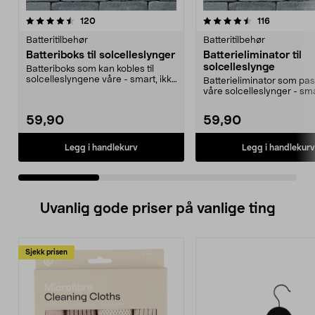
4.5 av 5 stjerner
anmeldelser
4.0 av 5 stjerner
anmeldelse
120
116
Batteritilbehør
Batteritilbehør
Batteriboks til solcelleslynger
Batterieliminator til
solcelleslynge
Batteriboks som kan kobles til
solcelleslyngene våre - smart, ikke
Batterieliminator som pass
sant. Praktis...
våre solcelleslynger - sma
drift uten so...
59,90
59,90
Legg i handlekurv
Legg i handlekurv
Uvanlig gode priser på vanlige ting
Sjekk prisen