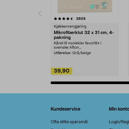
5av 5 stjerner
4.5av 5 stjerner
anmeldelser
3809
Kjøkkenrengjøring
Mikrofiberklut 32 x 31 cm, 4-
pakning
Kåret til «soleklar favoritt» i
svenske Afton...
Utførelse:
Grå/beige
39,90
Legg i handlekurv
Bunntekst
Kundeservice
Min kont
Ofte stilte spørsmål
Login/Regi