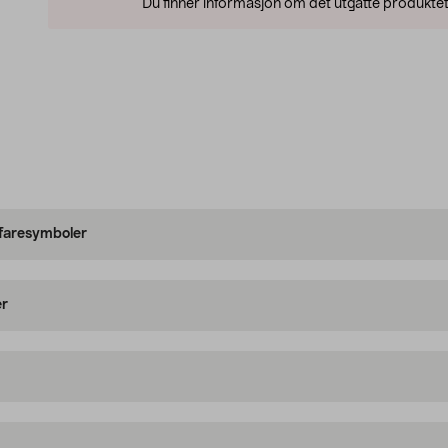
Du finner informasjon om det utgåtte produktet
 faresymboler
er