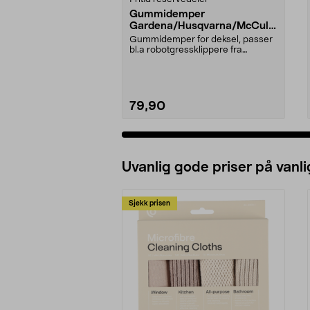
Gummidemper
Gardena/Husqvarna/McCullo
ch/Flymo
Gummidemper for deksel, passer
bl.a robotgressklippere fra
Gardena, Flymo og McC...
79,90
Uvanlig gode priser på vanli
Sjekk prisen