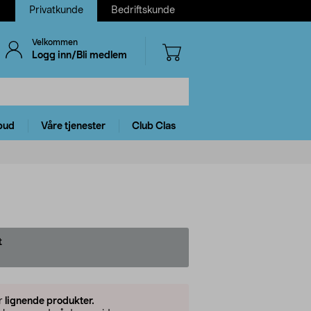
Privatkunde
Bedriftskunde
Velkommen
Logg inn/Bli medlem
bud
Våre tjenester
Club Clas
t
er
lignende produkter.