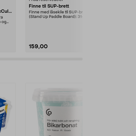
Finne til SUP-brett
Lavspennin
Cullo
Gardena/H
Finne med låsekile til SUP-brett
ch/Flymo
(Stand Up Paddle Board): 31-
ra
Brukes mello
974331-2059, E11 Pa...
o og
transformato
ladestasjon.Til
159,00
299,90