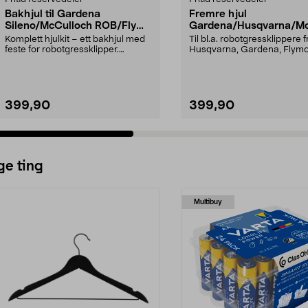
Bakhjul til Gardena
Fremre hjul
Sileno/McCulloch ROB/Flymo
Gardena/Husqvarna/Mc
Easilife
ch/Flymo
Komplett hjulkit – ett bakhjul med
Til bl.a. robotgressklippere f
feste for robotgressklipper.
Husqvarna, Gardena, Flym
Bakhjul – reserv...
McCulloch: Husqvar...
399,90
399,90
ge ting
Multibuy