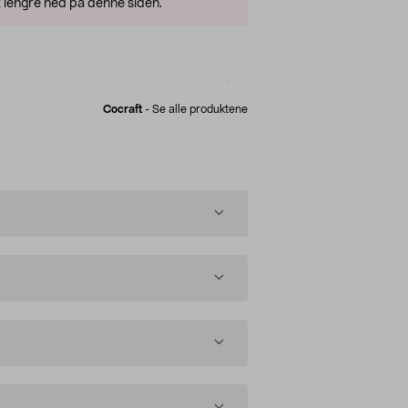
 lengre ned på denne siden.
Cocraft
-
Se alle produktene