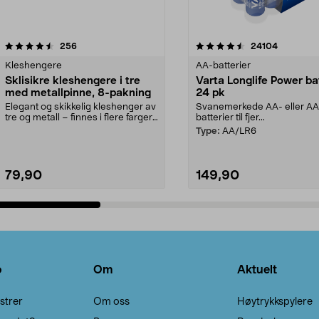
4.5av 5 stjerner
anmeldelser
4.5av 5 stjerner
anmeldels
256
24104
Kleshengere
AA-batterier
Sklisikre kleshengere i tre
Varta Longlife Power ba
med metallpinne, 8-pakning
24 pk
Elegant og skikkelig kleshenger av
Svanemerkede AA- eller A
tre og metall – finnes i flere farger.
batterier til fjer...
Kleshe...
Type:
AA/LR6
79,90
149,90
Legg i handlekurv
Legg i handlekurv
o
Om
Aktuelt
strer
Om oss
Høytrykkspylere