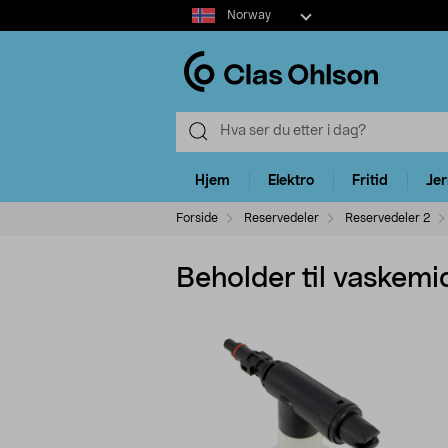
Select
Norway
market
Hjem
Elektro
Fritid
Je
Forside
Reservedeler
Reservedeler 2
Beholder til vaskemi