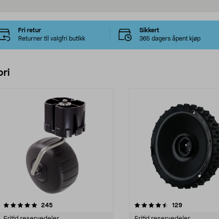
Fri retur
Sikkert
Returner til valgfri butikk
365 dagers åpent kjøp
ri
4.5 av 5 stjerner
anmeldelser
4.5 av 5 stjerner
anmeldelser
245
129
Fritid reservedeler
Fritid reservedeler