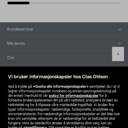
Bunntekst
Kundeservice
Min konto
Product
+
quantity
Om
Aktuelt
Vi bruker informasjonskapsler hos Clas Ohlson
Våre selskaper
Ved å trykke på
«Godta alle informasjonskapsler»
samtykker du i at vi
lagrer informasjonskapsler (cookies) og annen sporingsteknologi på
din enhet i henhold til vår
policy for informasjonskapsler
for å
Finn din butikk
forbedre brukeropplevelsen din på vårt nettsted, analysere bruken av
nettstedet og for å tilpasse våre markedsføringstiltak. Vi bruker fire
typer informasjonskapsler: nødvendige, funksjonelle, analytiske og
annonserelaterte. For nødvendige informasjonskapsler er det ikke noe
SE
NO
FI
krav om samtykke, ettersom de er nødvendige for at nettstedet skal
fungere. Hvis du istedenfor ønsker å skreddersy dine valg, kan du
trykke på
«Innstillinger»
. Ditt samtykke er frivillig og kan trekkes