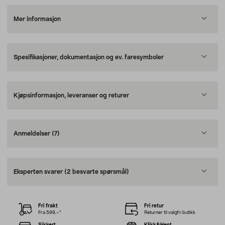
Mer informasjon
Spesifikasjoner, dokumentasjon og ev. faresymboler
Kjøpsinformasjon, leveranser og returer
Anmeldelser
(7)
Eksperten svarer
(2 besvarte spørsmål)
Fri frakt
Fri retur
Fra 599,–*
Returner til valgfri butikk
Sikkert
Klikk&Hent