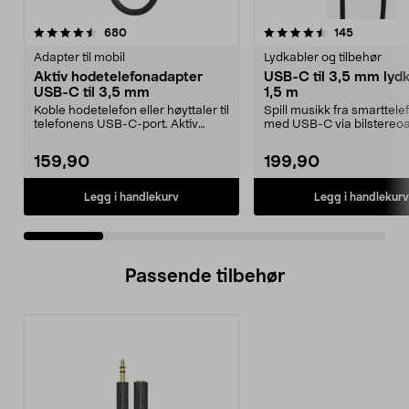
4.5 av 5 stjerner
anmeldelser
4.0 av 5 stjerner
anmeldels
680
145
Adapter til mobil
Lydkabler og tilbehør
Aktiv hodetelefonadapter
USB-C til 3,5 mm lydk
USB-C til 3,5 mm
1,5 m
Koble hodetelefon eller høyttaler til
Spill musikk fra smarttel
telefonens USB-C-port. Aktiv
med USB-C via bilstereoa
adapter – pas...
datamaskinen el...
159,90
199,90
Legg i handlekurv
Legg i handlekurv
Passende tilbehør