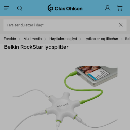
Forside
Multimedia
Høyttalere og lyd
Lydkabler og tilbehør
Bel
Belkin RockStar lydsplitter