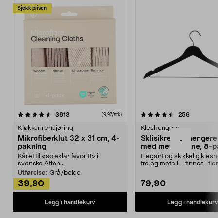
Sjekk prisen
4.5av 5 stjerner
anmeldelser
4.5av 5 stjerner
anmeldels
3813
256
(9,97/stk)
Kjøkkenrengjøring
Kleshengere
Mikrofiberklut 32 x 31 cm, 4-
Sklisikre kleshengere 
-
pakning
med metallpinne, 8-p
Kåret til «soleklar favoritt» i
Elegant og skikkelig kles
svenske Afton...
tre og metall – finnes i fle
Kleshe...
Utførelse:
Grå/beige
39,90
79,90
Legg i handlekurv
Legg i handlekurv