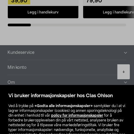
39,90
79,90
Legg i handlekurv
Legg i handlekurv
Bunntekst
Kundeservice
Min konto
Product
+
quantity
Om
Vi bruker informasjonskapsler hos Clas Ohlson
Aktuelt
Ved å trykke på
«Godta alle informasjonskapsler»
samtykker du i at vi
lagrer informasjonskapsler (cookies) og annen sporingsteknologi på
Våre selskaper
din enhet i henhold til vår
policy for informasjonskapsler
for å
forbedre brukeropplevelsen din på vårt nettsted, analysere bruken av
nettstedet og for å tilpasse våre markedsføringstiltak. Vi bruker fire
Finn din butikk
typer informasjonskapsler: nødvendige, funksjonelle, analytiske og