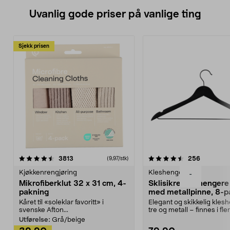
Uvanlig gode priser på vanlige ting
Sjekk prisen
4.5av 5 stjerner
anmeldelser
4.5av 5 stjerner
anmeldels
3813
256
(9,97/stk)
Kjøkkenrengjøring
Kleshengere
-
Mikrofiberklut 32 x 31 cm, 4-
Sklisikre kleshengere 
pakning
med metallpinne, 8-p
Kåret til «soleklar favoritt» i
Elegant og skikkelig kles
svenske Afton...
tre og metall – finnes i fle
Kleshe...
Utførelse:
Grå/beige