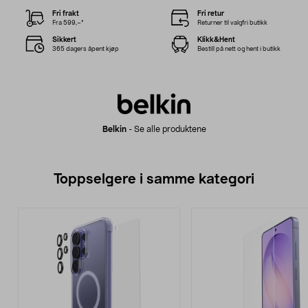
Fri frakt
Fri retur
Fra 599,–*
Returner til valgfri butikk
Sikkert
Klikk&Hent
365 dagers åpent kjøp
Bestill på nett og hent i butikk
Belkin
-
Se alle produktene
Toppselgere i samme kategori