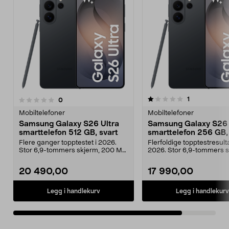
1.0av 5 stjerner
anmeldelser
1
anmeldelser
0
Mobiltelefoner
Mobiltelefoner
Samsung Galaxy S26 Ultra
Samsung Galaxy S26 
smarttelefon 512 GB, svart
smarttelefon 256 GB,
Flere ganger topptestet i 2026.
Flerfoldige topptestresulta
Stor 6,9-tommers skjerm, 200 MP
2026. Stor 6,9-tommers s
kamera og smarte...
200 MP kamera og...
20 490,00
17 990,00
Legg i handlekurv
Legg i handlekurv