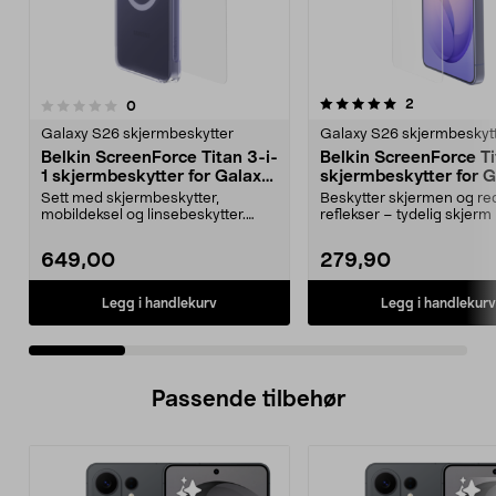
5.0 av 5 stjerner
5.0 av 5 stjerner
anmeldelser
2
anmeldelser
0
Galaxy S26 skjermbeskytter
Galaxy S26 skjermbeskyt
Belkin ScreenForce Titan 3-i-
Belkin ScreenForce T
1 skjermbeskytter for Galaxy
skjermbeskytter for 
S26 Ultra
S26 Ultra
Sett med skjermbeskytter,
Beskytter skjermen og re
mobildeksel og linsebeskytter.
reflekser – tydelig skjerm i
Belkin Titan 3-i-1-besk...
Belkin skje...
649,00
279,90
Legg i handlekurv
Legg i handlekurv
Passende tilbehør