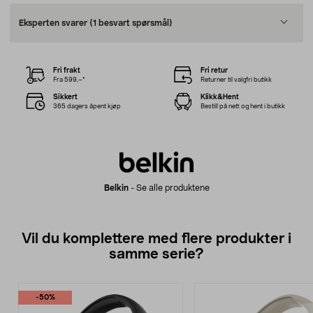
Eksperten svarer
(1 besvart spørsmål)
Fri frakt
Fri retur
Fra 599,–*
Returner til valgfri butikk
Sikkert
Klikk&Hent
365 dagers åpent kjøp
Bestill på nett og hent i butikk
Belkin
-
Se alle produktene
Vil du komplettere med flere produkter i
samme serie?
-50%