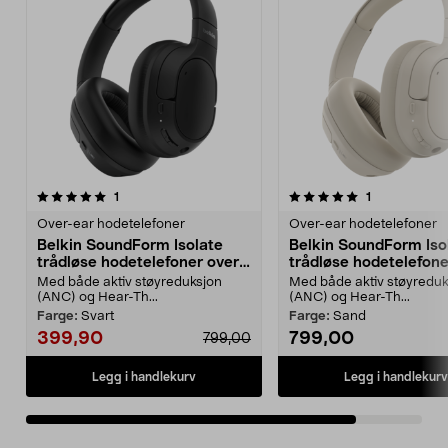
5.0av 5 stjerner
anmeldelser
anmeldelser
1
1
Over-ear hodetelefoner
Over-ear hodetelefoner
Belkin SoundForm Isolate
Belkin SoundForm Iso
trådløse hodetelefoner over
trådløse hodetelefone
ear
ear
Med både aktiv støyreduksjon
Med både aktiv støyreduk
(ANC) og Hear-Th...
(ANC) og Hear-Th...
Farge:
Svart
Farge:
Sand
399,90
799,00
799,00
Legg i handlekurv
Legg i handlekurv