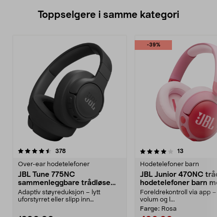
Toppselgere i samme kategori
-39%
4.0 av 5 stjerner
anmeldelser
4.0 av 5 stjerner
anmeldelse
378
13
Over-ear hodetelefoner
Hodetelefoner barn
JBL Tune 775NC
JBL Junior 470NC trå
sammenleggbare trådløse
hodetelefoner barn 
over ear-hodetelefoner,
Adaptiv støyreduksjon – lytt
Foreldrekontroll via app –
svarte
uforstyrret eller slipp inn
volum og l...
omgivelsene med Smart A...
Farge:
Rosa