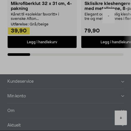
Mikrofiberklut 32 x 31 cm, 4-
Sklisikre kleshengere 
pakning
med metallpinne, 8-p
Kåret til «soleklar favoritt» i
Elegant og skikkelig kles
-
svenske Afton...
tre og metall – finnes i fle
Kleshe...
Utførelse:
Grå/beige
39,90
79,90
Legg i handlekurv
Legg i handlekurv
Bunntekst
Kundeservice
Min konto
Om
Product
+
quantity
Aktuelt