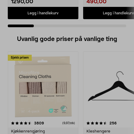
1290,00
490,00
Legg i handlekurv
Legg i handlekurv
Uvanlig gode priser på vanlige ting
Sjekk prisen
4.5av 5 stjerner
anmeldelser
4.5av 5 stjerner
anmeldels
3809
256
(9,97/stk)
Kjøkkenrengjøring
Kleshengere