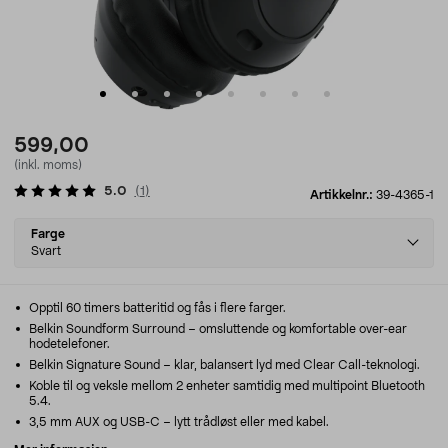
599,00
(inkl. moms)
5.0
(
1
)
Artikkelnr.:
39-4365-1
Select
Farge
variant
Svart
Opptil 60 timers batteritid og fås i flere farger.
Belkin Soundform Surround – omsluttende og komfortable over-ear
hodetelefoner.
Belkin Signature Sound – klar, balansert lyd med Clear Call-teknologi.
Koble til og veksle mellom 2 enheter samtidig med multipoint Bluetooth
5.4.
3,5 mm AUX og USB-C – lytt trådløst eller med kabel.