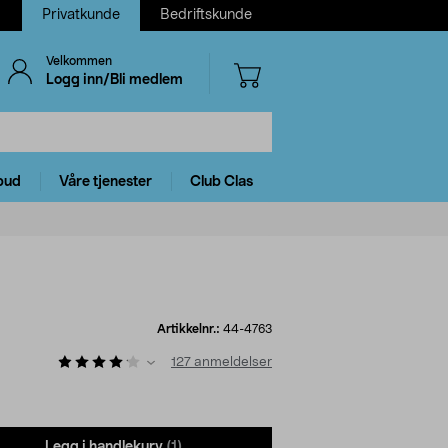
Privatkunde
Bedriftskunde
Velkommen
Logg inn/Bli medlem
bud
Våre tjenester
Club Clas
Artikkelnr.:
44-4763
127
anmeldelser
Legg i handlekurv
(1)