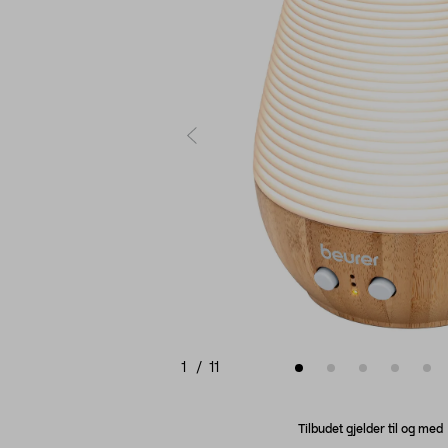
1
/
11
Tilbudet gjelder til og me