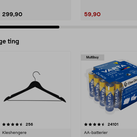
299,90
59,90
ge ting
Multibuy
4.5av 5 stjerner
anmeldelser
4.5av 5 stjerner
anmeldels
256
24101
Kleshengere
AA-batterier