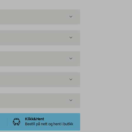
Klikk&Hent
Bestill på nett og hent i butikk