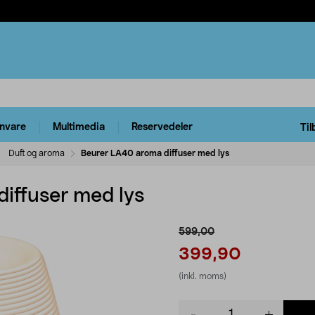
rnvare
Multimedia
Reservedeler
Til
Duft og aroma
Beurer LA40 aroma diffuser med lys
iffuser med lys
599,00
399,90
(inkl. moms)
Product