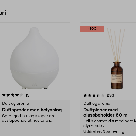
ri
-40%
3.5 av 5 stjerner
anmeldelser
3.5 av 5 stjerner
anmeldelser
13
293
Duft og aroma
Duft og aroma
Duftspreder med belysning
Duftpinner med
glassbeholder 80 ml
Sprer god lukt og skaper en
avslappende atmosfære i
Fyll hjemmet ditt med berol
hjemmet. Stilren duftspreder...
styrkende ...
Utførelse:
Spa feeling