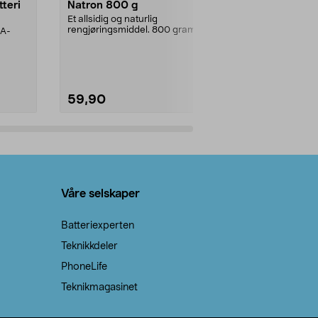
tteri
Natron 800 g
Telys steari
prosent ste
Et allsidig og naturlig
rengjøringsmiddel. 800 gram
AA-
100 % stearin
natron – til rengjøring både...
råvarer. Produ
brenner med e
59,90
69,90
Legg i handlekurv
Legg 
Våre selskaper
Batteriexperten
Teknikkdeler
PhoneLife
Teknikmagasinet