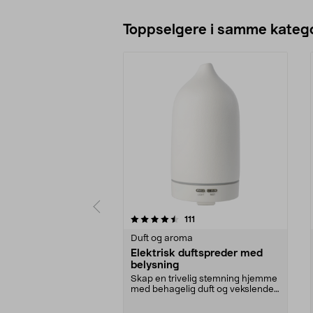
Toppselgere i samme katego
5 av 5 stjerner
4.0 av 5 stjerner
anmeldelser
111
Duft og aroma
Elektrisk duftspreder med
belysning
Skap en trivelig stemning hjemme
med behagelig duft og vekslende
lys. Elektrisk ...