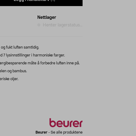
Nettlager
Henter lagerstatus...
og fukt luften samtidig.
 lysinnstillinger i harmoniske farger.
nergibesparende måte å forbedre luften inne på.
elen og bambus.
iske oljer.
Beurer
-
Se alle produktene