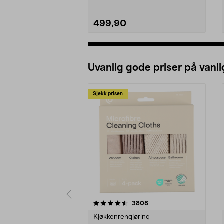
499,90
Uvanlig gode priser på vanli
Sjekk prisen
5av 5 stjerner
4.5av 5 stjerner
anmeldelser
3808
Kjøkkenrengjøring