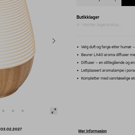
quantity
Butikklager
Henter lagerstatus...
Velg duft og farge etter humør – 
Beurer LA40 aroma diffuser med 7
Diffuser – en stillegående og e
Lettplassert aromalampe i pors
Kompletter med vannløselige eter
d
03.02.2027
Mer informasjon