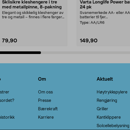
Sklisikre kleshengere i tre
Varta Longlife Power ba
med metallpinne, 8-pakning
24 pk
Elegant og skikkelig kleshenger av
Svanemerkede AA- eller A
tre og metall – finnes i flere farger.
batterier til fjer...
Kleshe...
Type:
AA/LR6
79,90
149,90
Legg i handlekurv
Legg i handlekurv
o
Om
Aktuelt
strer
Om oss
Høytrykkspylere
sordet?
Presse
Rengjøring
Bærekraft
Griller
istorikk
Karriere
Kantklippere
Solcellebelysning