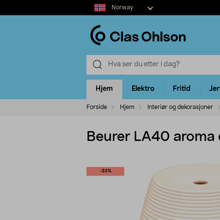
Select
Norway
market
Hjem
Elektro
Fritid
Je
Forside
Hjem
Interiør og dekorasjoner
Beurer LA40 aroma d
-33%