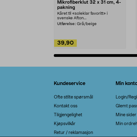
Mikrofiberklut 32 x 31 cm, 4-
pakning
Kåret til «soleklar favoritt» i
svenske Afton...
Utførelse:
Grå/beige
39,90
Legg i handlekurv
Bunntekst
Kundeservice
Min kont
Ofte stilte spørsmål
Login/Regi
Kontakt oss
Glemt pas
Tilgjengelighet
Mine sider
Kjøpsvilkår
Min ordreh
Retur / reklamasjon