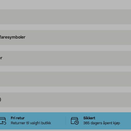
 faresymboler
er
)
Fri retur
Sikkert
Returner til valgfri butikk
365 dagers åpent kjøp