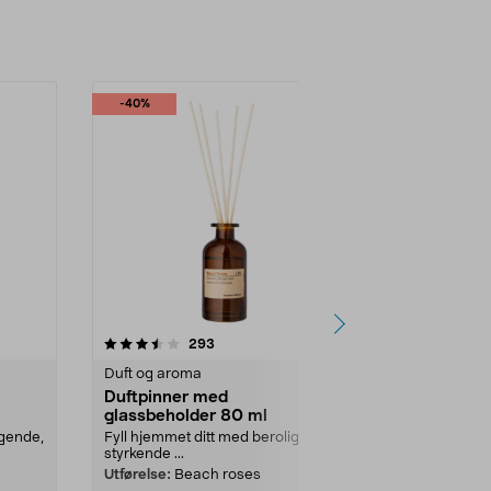
-40%
-40%
3.5 av 5 stjerner
anmeldelser
3.5
293
2
Duft og aroma
Duft og arom
Duftpinner med
Duftpinner
glassbeholder 80 ml
glassbehol
igende,
Fyll hjemmet ditt med beroligende,
Fyll hjemmet 
styrkende ...
styrkende ...
Utførelse:
Beach roses
Utførelse:
Ev