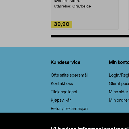
svenske Afton...
Utførelse:
Grå/beige
39,90
Legg i handlekurv
Bunntekst
Kundeservice
Min kont
Ofte stilte spørsmål
Login/Regi
Kontakt oss
Glemt pas
Tilgjengelighet
Mine sider
Kjøpsvilkår
Min ordreh
Retur / reklamasjon
EE-avfall
Cookie policy