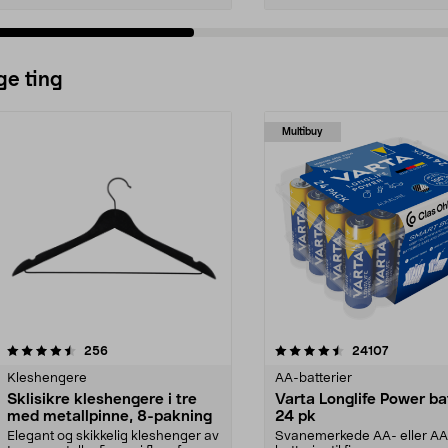
ge ting
Multibuy
4.5av 5 stjerner
anmeldelser
4.5av 5 stjerner
anmeldels
256
24107
Kleshengere
AA-batterier
Sklisikre kleshengere i tre
Varta Longlife Power ba
med metallpinne, 8-pakning
24 pk
Elegant og skikkelig kleshenger av
Svanemerkede AA- eller A