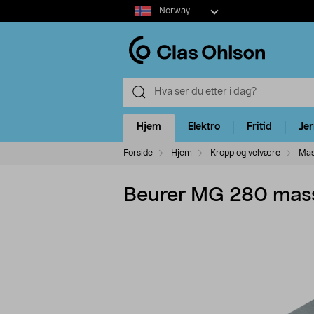
Select
Norway
market
Hjem
Elektro
Fritid
Je
Forside
Hjem
Kropp og velvære
Mas
Beurer MG 280 massa