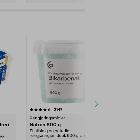
er
4.0av 5 stjerner
anmeldelser
4.5
2147
4
Rengjøringsmidler
Levende lys
tteri
Natron 800 g
Telys steari
prosent ste
Et allsidig og naturlig
rengjøringsmiddel. 800 gram
AA-
100 % stearin