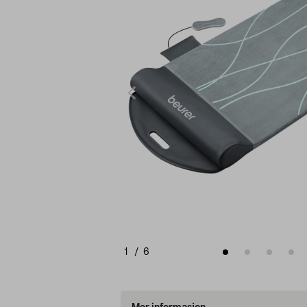
1
/
6