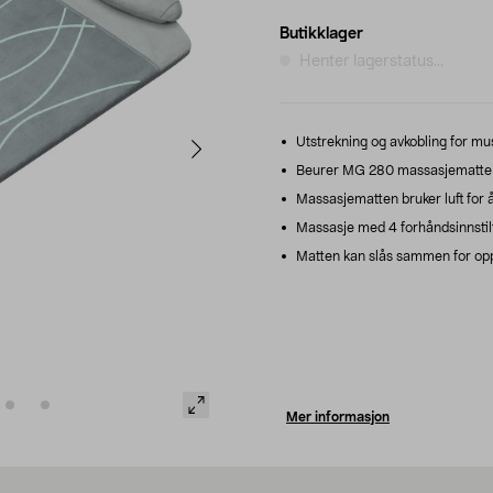
Butikklager
Henter lagerstatus...
Utstrekning og avkobling for mus
Beurer MG 280 massasjematte –
Massasjematten bruker luft for å
Massasje med 4 forhåndsinnstilt
Matten kan slås sammen for opp
Mer informasjon