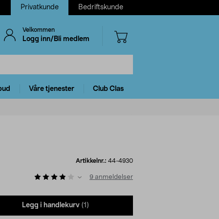
Privatkunde
Bedriftskunde
Velkommen
Logg inn/Bli medlem
bud
Våre tjenester
Club Clas
Artikkelnr.:
44-4930
9
anmeldelser
Legg i handlekurv
(1)