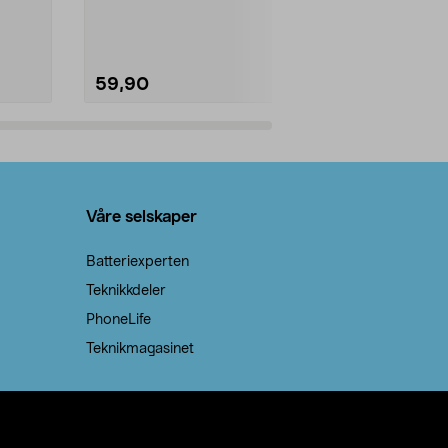
natron – til rengjøring både...
råvarer. Produ
brenner med e
59,90
69,90
Legg i handlekurv
Legg 
Våre selskaper
Batteriexperten
Teknikkdeler
PhoneLife
Teknikmagasinet