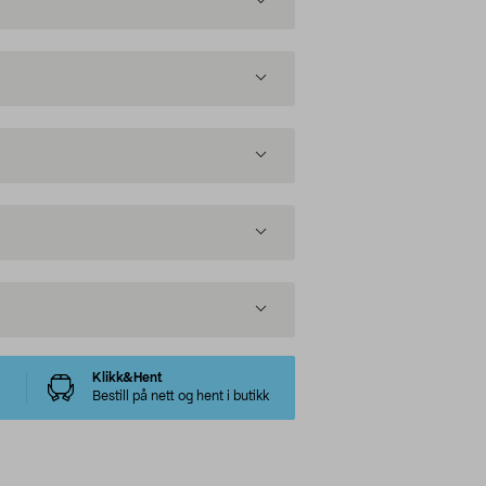
Klikk&Hent
Bestill på nett og hent i butikk