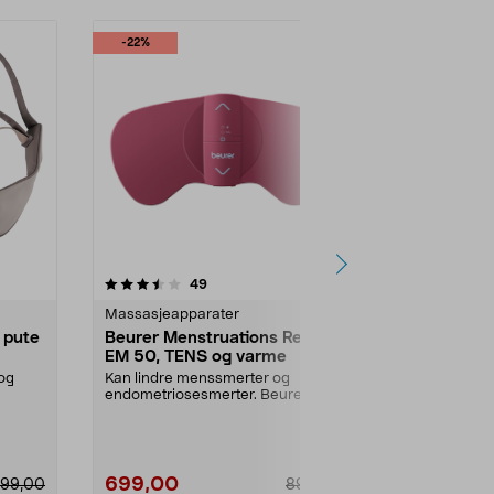
-22%
4.5 av 5 stjerner
anmeldelser
4.0
49
9
Massasjeapparater
Massasjeapp
 pute
Beurer Menstruations Relax
Beurer EM4
EM 50, TENS og varme
og massasj
 og
Kan lindre menssmerter og
Smertelindrin
endometriosesmerter. Beurer EM
slitne muskle
..
50 – kombinerer TENS og...
begynnende m
699,00
699,00
99,00
899,00