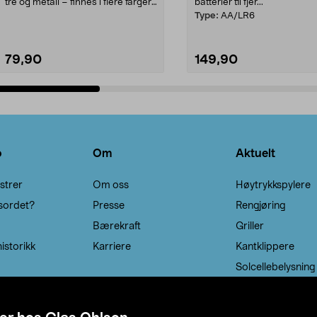
tre og metall – finnes i flere farger.
batterier til fjer...
Kleshe...
Type:
AA/LR6
79,90
149,90
Legg i handlekurv
Legg i handlekurv
o
Om
Aktuelt
strer
Om oss
Høytrykkspylere
sordet?
Presse
Rengjøring
Bærekraft
Griller
istorikk
Karriere
Kantklippere
Solcellebelysning