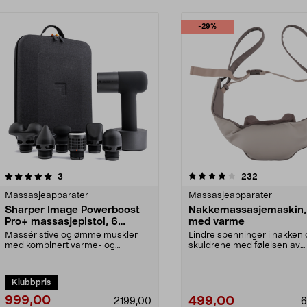
-29%
4.0 av 5 stjerner
anmeldelser
3.5 av 5 stjerner
anmeldelser
3
232
Massasjeapparater
Massasjeapparater
Sharper Image Powerboost
Nakkemassasjemaskin,
Pro+ massasjepistol, 6
med varme
munnstykker
Massér stive og ømme muskler
Lindre spenninger i nakken
med kombinert varme- og
skuldrene med følelsen av
kuldeterapi. Dyp pulsmassas...
masserende hender. Nakke.
Klubbpris
999,00
499,00
2199,00
6