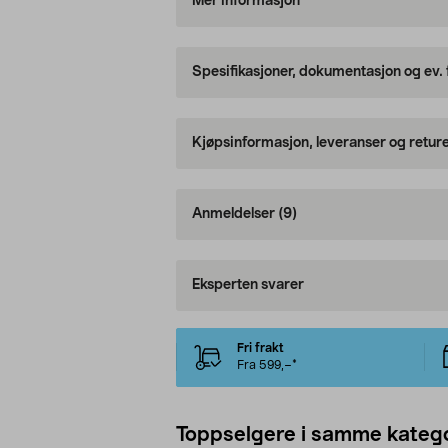
Mer informasjon
Spesifikasjoner, dokumentasjon og ev.
Kjøpsinformasjon, leveranser og retur
Anmeldelser
(9)
Eksperten svarer
Fri frakt
Fra 599,–*
Toppselgere i samme katego