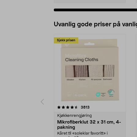
Uvanlig gode priser på vanli
Sjekk prisen
5av 5 stjerner
4.5av 5 stjerner
anmeldelser
3813
Kjøkkenrengjøring
Mikrofiberklut 32 x 31 cm, 4-
pakning
Kåret til «soleklar favoritt» i