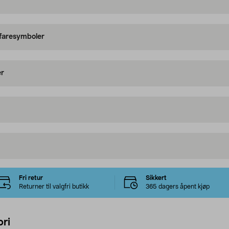
 faresymboler
er
Fri retur
Sikkert
Returner til valgfri butikk
365 dagers åpent kjøp
ri