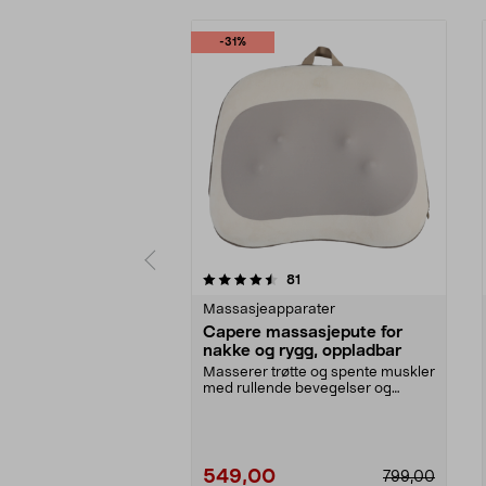
-31%
5 av 5 stjerner
5.0 av 5 stjerner
anmeldelser
81
Massasjeapparater
Capere massasjepute for
nakke og rygg, oppladbar
Masserer trøtte og spente muskler
med rullende bevegelser og
varme. Capere massa...
549,00
799,00