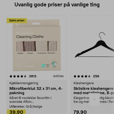
Uvanlig gode priser på vanlige ting
Sjekk prisen
4.5av 5 stjerner
anmeldelser
4.5av 5 stjerner
anmeldels
3813
256
(9,97/stk)
Kjøkkenrengjøring
Kleshengere
Mikrofiberklut 32 x 31 cm, 4-
Sklisikre kleshengere 
pakning
med metallpinne, 8-p
Kåret til «soleklar favoritt» i
Elegant og skikkelig kles
-
svenske Afton...
tre og metall – finnes i fle
Kleshe...
Utførelse:
Grå/beige
39,90
79,90