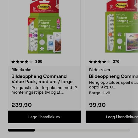
4.0 av 5 stjerner
anmeldelser
4.0 av 5 stjerner
anmeldels
368
376
Bildekroker
Bildekroker
Bildeoppheng Command
Bildeoppheng Comma
Value Pack, medium / large
Heng opp bilder, speil etc
opptil 9 kg. C...
Prisgunstig stor forpakning med 12
monteringsstrips (M og L).
Farge:
Hvit
Command Value Pack...
239,90
99,90
Legg i handlekurv
Legg i handlekurv