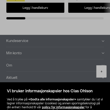
Legg i handlekurv
Legg i handlekurv
Bunntekst
Kundeservice
Min konto
Om
Product
+
quantity
Aktuelt
Våre selskaper
Vi bruker informasjonskapsler hos Clas Ohlson
Ved å trykke på
«Godta alle informasjonskapsler»
samtykker du i at vi
Finn din butikk
lagrer informasjonskapsler (cookies) og annen sporingsteknologi på
din enhet i henhold til vår
policy for informasjonskapsler
for å