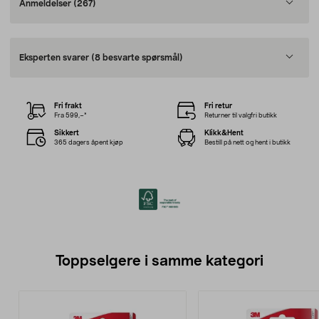
Anmeldelser
(267)
Eksperten svarer
(8 besvarte spørsmål)
Fri frakt
Fri retur
Fra 599,–*
Returner til valgfri butikk
Sikkert
Klikk&Hent
365 dagers åpent kjøp
Bestill på nett og hent i butikk
Toppselgere i samme kategori