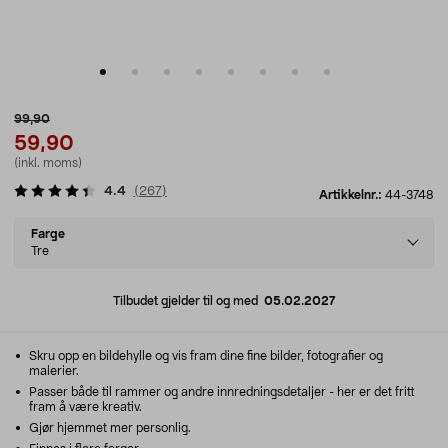
99,90
59,90
(inkl. moms)
4.4
(
267
)
Artikkelnr.:
44-3748
Select
Farge
variant
Tre
Tilbudet gjelder til og med
05.02.2027
Skru opp en bildehylle og vis fram dine fine bilder, fotografier og
malerier.
Passer både til rammer og andre innredningsdetaljer - her er det fritt
fram å være kreativ.
Gjør hjemmet mer personlig.