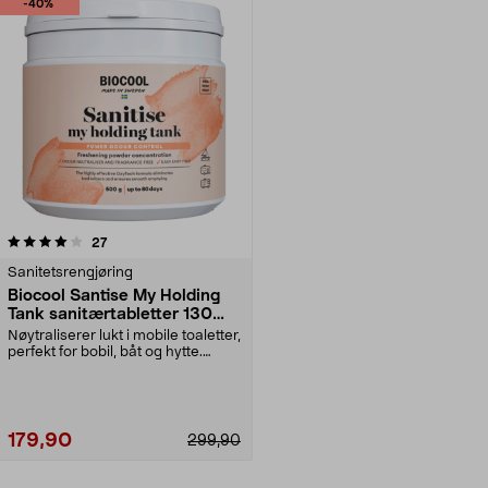
-40%
anmeldelser
27
Sanitetsrengjøring
Biocool Santise My Holding
Tank sanitærtabletter 130
stk
Nøytraliserer lukt i mobile toaletter,
perfekt for bobil, båt og hytte.
Biocool ...
179,90
299,90