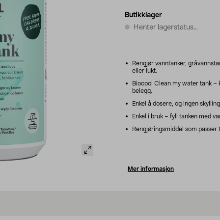
Butikklager
Henter lagerstatus...
Rengjør vanntanker, gråvannstank
eller lukt.
Biocool Clean my water tank – k
belegg.
Enkel å dosere, og ingen skylling
Enkel i bruk – fyll tanken med vann
Rengjøringsmiddel som passer ti
Mer informasjon