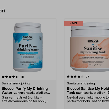
Legg i handlekurv
ri
-40%
4.0 av 5 stjerner
anmeldelser
1.0 av 5 stjerner
anmeldelser
111
27
Sanitetsrengjøring
Sanitetsrengjøring
Biocool Purify My Drinking
Biocool Santise My Hold
Water vannrensetabletter
Tank sanitærtabletter 1
250 stk.
stk
Gjør vannet trygt å drikke –
Nøytraliserer lukt i mobile to
effektiv vannrensing for bobil,
perfekt for bobil, båt og hytt
hytte og båt. Bioco...
Biocool ...