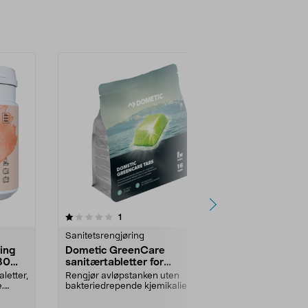
anmeldelser
1
Sanitetsrengjøring
ing
Dometic GreenCare
30
sanitærtabletter for
avløpstank, 16 tabletter
aletter,
Rengjør avløpstanken uten
e.
bakteriedrepende kjemikalier – 1
tablett + vann er det...