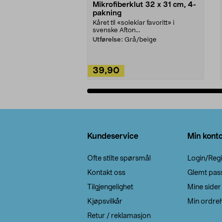
Mikrofiberklut 32 x 31 cm, 4-
pakning
Kåret til «soleklar favoritt» i
svenske Afton...
Utførelse:
Grå/beige
39,90
Legg i handlekurv
Bunntekst
Kundeservice
Min kont
Ofte stilte spørsmål
Login/Regi
Kontakt oss
Glemt pas
Tilgjengelighet
Mine sider
Kjøpsvilkår
Min ordreh
Retur / reklamasjon