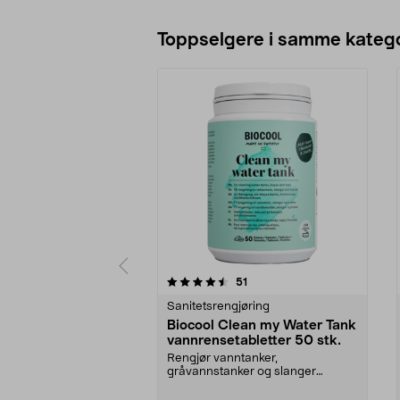
Legg i handlekurv
Toppselgere i samme katego
5 av 5 stjerner
4.5 av 5 stjerner
anmeldelser
51
Sanitetsrengjøring
Biocool Clean my Water Tank
vannrensetabletter 50 stk.
Rengjør vanntanker,
gråvannstanker og slanger
effektivt uten å etterlate smak el...