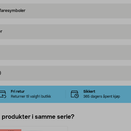
 faresymboler
er
)
Fri retur
Sikkert
Returner til valgfri butikk
365 dagers åpent kjøp
e produkter i samme serie?