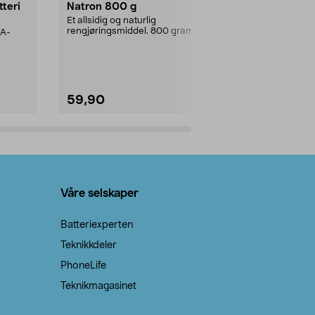
tteri
Natron 800 g
Telys steari
prosent ste
Et allsidig og naturlig
rengjøringsmiddel. 800 gram
AA-
100 % stearin
natron – til rengjøring både...
råvarer. Produ
brenner med e
59,90
69,90
Legg i handlekurv
Legg 
Våre selskaper
Batteriexperten
Teknikkdeler
PhoneLife
Teknikmagasinet