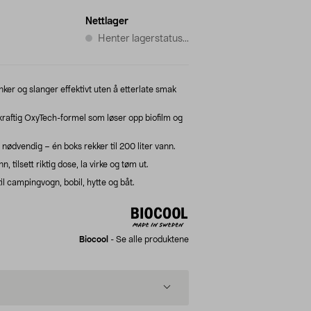
Nettlager
Henter lagerstatus...
er og slanger effektivt uten å etterlate smak
raftig OxyTech-formel som løser opp biofilm og
 nødvendig – én boks rekker til 200 liter vann.
, tilsett riktig dose, la virke og tøm ut.
l campingvogn, bobil, hytte og båt.
Biocool
-
Se alle produktene