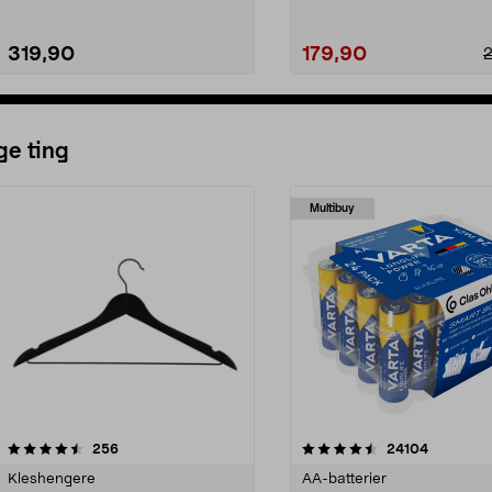
319,90
179,90
ge ting
Multibuy
4.5av 5 stjerner
anmeldelser
4.5av 5 stjerner
anmeldels
256
24104
Kleshengere
AA-batterier