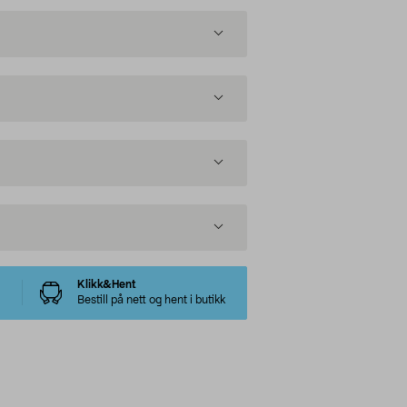
Klikk&Hent
Bestill på nett og hent i butikk