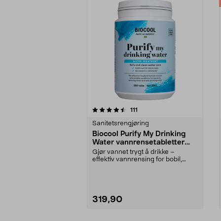
5av 5 stjerner
4.0av 5 stjerner
anmeldelser
111
Sanitetsrengjøring
Biocool Purify My Drinking
Water vannrensetabletter
250 stk.
Gjør vannet trygt å drikke –
effektiv vannrensing for bobil,
hytte og båt. Bioco...
319,90