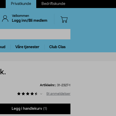
Privatkunde
Bedriftskunde
Velkommen
Logg inn/Bli medlem
bud
Våre tjenester
Club Clas
k.
Artikkelnr.:
31-2327-1
51
anmeldelser
Legg i handlekurv
(1)