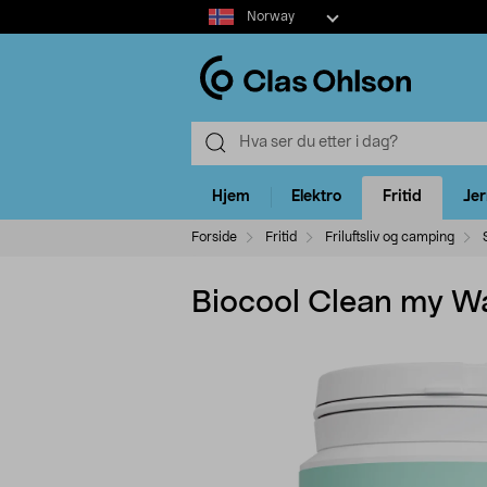
Select
Norway
market
Hjem
Elektro
Fritid
Je
Forside
Fritid
Friluftsliv og camping
Biocool Clean my Wa