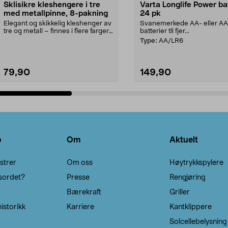
Sklisikre kleshengere i tre
Varta Longlife Power ba
med metallpinne, 8-pakning
24 pk
Elegant og skikkelig kleshenger av
Svanemerkede AA- eller A
tre og metall – finnes i flere farger.
batterier til fjer...
Kleshe...
Type:
AA/LR6
79,90
149,90
Legg i handlekurv
Legg i handlekurv
o
Om
Aktuelt
strer
Om oss
Høytrykkspylere
sordet?
Presse
Rengjøring
Bærekraft
Griller
istorikk
Karriere
Kantklippere
Solcellebelysning