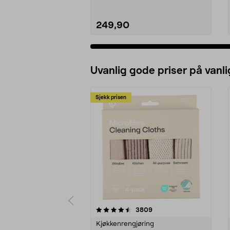
249,90
Uvanlig gode priser på vanli
Sjekk prisen
5av 5 stjerner
4.5av 5 stjerner
anmeldelser
3809
Kjøkkenrengjøring