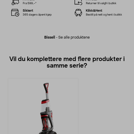
Fra 599,–*
Returner til valgfri butikk
Sikkert
Klikk&Hent
365 dagers åpent kjøp
Bestill på nett og hent i butikk
Bissell
-
Se alle produktene
Vil du komplettere med flere produkter i
samme serie?