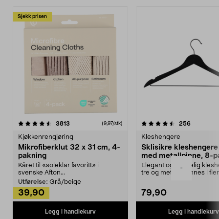
Sjekk prisen
4.5av 5 stjerner
anmeldelser
4.5av 5 stjerner
anmeldels
3813
256
(9,97/stk)
Kjøkkenrengjøring
Kleshengere
Mikrofiberklut 32 x 31 cm, 4-
Sklisikre kleshengere 
pakning
med metallpinne, 8-p
Kåret til «soleklar favoritt» i
Elegant og skikkelig kles
-
svenske Afton...
tre og metall – finnes i fle
Kleshe...
Utførelse:
Grå/beige
39,90
79,90
Legg i handlekurv
Legg i handlekurv