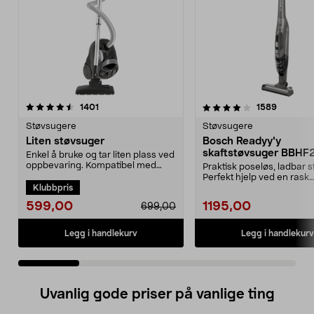
4.0 av 5 stjerner
anmeldelser
4.0 av 5 stjerner
anmeldel
1401
1589
Støvsugere
Støvsugere
Liten støvsuger
Bosch Readyy'y
skaftstøvsuger BBHF
Enkel å bruke og tar liten plass ved
oppbevaring. Kompatibel med
Praktisk poseløs, ladbar s
støvsugerpose 4...
Perfekt hjelp ved en rask
Klubbpris
rengjøring. 2-i-1 ...
599,00
1195,00
699,00
Legg i handlekurv
Legg i handlekurv
Uvanlig gode priser på vanlige ting