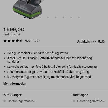
1 599,00
(inkl. moms)
4.5
(
158
)
Artikkelnr.:
44-5213
Hold gulv, møbler eller bil fri for hår og smuss.
Bissell Pet Hair Eraser – effektiv håndstøvsuger for kattehår og
hundehår.
Kompakt og lett – perfekt å ha lett tilgjengelig for daglig støvsuging.
Litiumionbatteriet gir 18 minutters kraftfull trådløs rengjøring.
Munnstykke, fugemunnstykke og møbelmunnstykke følger med.
Mer informasjon
Butikklager
Nettlager
Henter lagerstatus...
Henter lagerstatus...