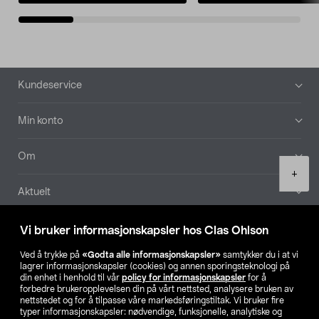
Bunntekst
Kundeservice
Min konto
Om
Product
+
quantity
Aktuelt
Våre selskaper
Vi bruker informasjonskapsler hos Clas Ohlson
Ved å trykke på
«Godta alle informasjonskapsler»
samtykker du i at vi
Finn din butikk
lagrer informasjonskapsler (cookies) og annen sporingsteknologi på
din enhet i henhold til vår
policy for informasjonskapsler
for å
forbedre brukeropplevelsen din på vårt nettsted, analysere bruken av
SE
NO
FI
nettstedet og for å tilpasse våre markedsføringstiltak. Vi bruker fire
typer informasjonskapsler: nødvendige, funksjonelle, analytiske og