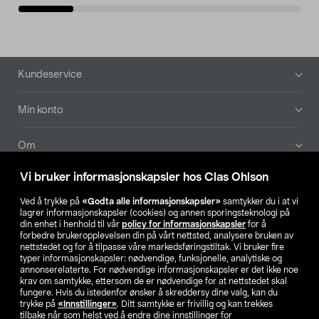
Bunntekst
Kundeservice
Min konto
Om
Vi bruker informasjonskapsler hos Clas Ohlson
Aktuelt
Ved å trykke på
«Godta alle informasjonskapsler»
samtykker du i at vi
lagrer informasjonskapsler (cookies) og annen sporingsteknologi på
Våre selskaper
din enhet i henhold til vår
policy for informasjonskapsler
for å
forbedre brukeropplevelsen din på vårt nettsted, analysere bruken av
nettstedet og for å tilpasse våre markedsføringstiltak. Vi bruker fire
Finn din butikk
typer informasjonskapsler: nødvendige, funksjonelle, analytiske og
annonserelaterte. For nødvendige informasjonskapsler er det ikke noe
krav om samtykke, ettersom de er nødvendige for at nettstedet skal
SE
NO
FI
fungere. Hvis du istedenfor ønsker å skreddersy dine valg, kan du
trykke på
«Innstillinger»
. Ditt samtykke er frivillig og kan trekkes
tilbake når som helst ved å endre dine innstillinger for