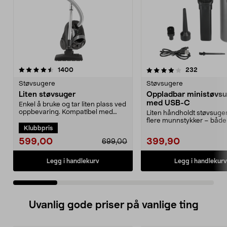
4.0 av 5 stjerner
anmeldelser
4.0 av 5 stjerner
anmeldels
1400
232
Støvsugere
Støvsugere
Liten støvsuger
Oppladbar ministøvs
med USB-C
Enkel å bruke og tar liten plass ved
oppbevaring. Kompatibel med
Liten håndholdt støvsuge
støvsugerpose 4...
flere munnstykker – både
Klubbpris
og blåser. Ministøv...
599,00
399,90
699,00
Legg i handlekurv
Legg i handlekurv
Uvanlig gode priser på vanlige ting