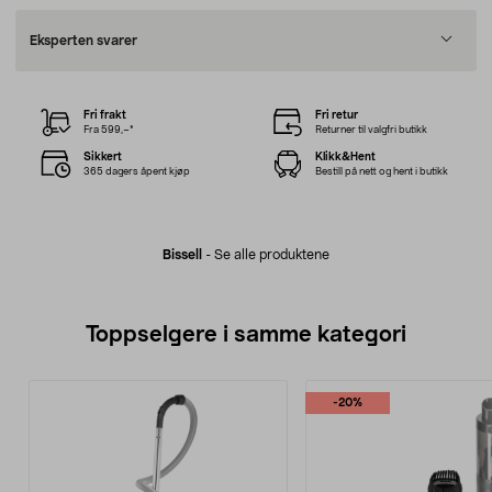
Eksperten svarer
Fri frakt
Fri retur
Fra 599,–*
Returner til valgfri butikk
Sikkert
Klikk&Hent
365 dagers åpent kjøp
Bestill på nett og hent i butikk
Bissell
-
Se alle produktene
Toppselgere i samme kategori
-20%