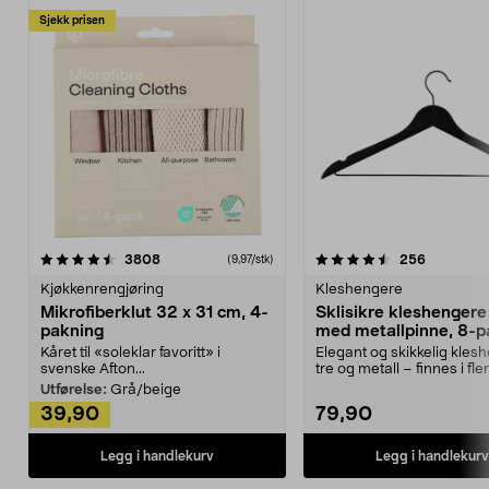
Sjekk prisen
4.5av 5 stjerner
anmeldelser
4.5av 5 stjerner
anmeldels
3808
256
(9,97/stk)
Kjøkkenrengjøring
Kleshengere
Mikrofiberklut 32 x 31 cm, 4-
Sklisikre kleshengere 
pakning
med metallpinne, 8-p
Kåret til «soleklar favoritt» i
Elegant og skikkelig kles
svenske Afton...
tre og metall – finnes i fle
Kleshe...
Utførelse:
Grå/beige
39,90
79,90
Legg i handlekurv
Legg i handlekurv