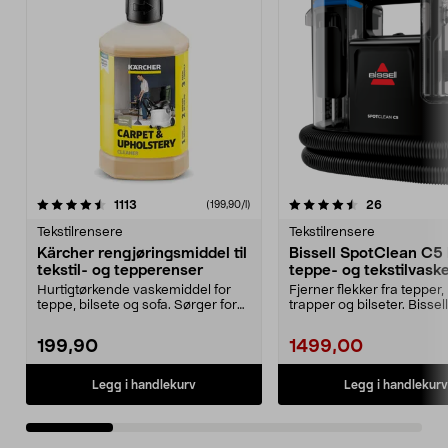
4.5 av 5 stjerner
anmeldelser
anmeldelse
1113
26
(199,90/l)
0.0 av 5 stjerner
Tekstilrensere
Tekstilrensere
Kärcher rengjøringsmiddel til
Bissell SpotClean C5
tekstil- og tepperenser
teppe- og tekstilvaske
3928N
Hurtigtørkende vaskemiddel for
Fjerner flekker fra tepper,
teppe, bilsete og sofa. Sørger for
trapper og bilseter. Bissell
nøye og skånso...
SpotClean C5 Se...
199,90
1499,00
Legg i handlekurv
Legg i handlekurv