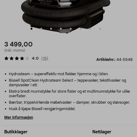
3 499,00
(inkl. moms)
4.0
(
15
)
Artikkelnr.:
44-5548
Hydrosteam – supereffektiv mot flekker hjemme og i bilen.
Bissell SpotClean Hydrosteam Select – teppevasker, tekstilvasker og
dampvasker i ett.
Ekstra bredt munnstykke for store flater og et multimunnstykke for ulike
overflater.
Bærbar, trippelvirkende møbelvasker – damper, skrubber og støvsuger.
Husk å kjøpe Bissell rengjøringsmiddel.
Mer informasjon
Butikklager
Nettlager