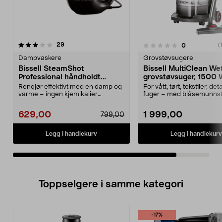
anmeldelser
29
anmeldelser
0
0.0av 5 stjerner
(
Dampvaskere
Grovstøvsugere
Bissell SteamShot
Bissell MultiClean We
Professional håndholdt
grovstøvsuger, 1500
dampvasker
Rengjør effektivt med en damp og
For vått, tørt, tekstiler, det
varme – ingen kjemikalier
fuger – med blåsemunnst
nødvendig. Bissell St...
Bissell Mult...
629,00
1 999,00
799,00
Legg i handlekurv
Legg i handlekurv
Toppselgere i samme kategori
-17%