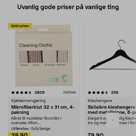
Uvanlig gode priser på vanlige ting
Sjekk prisen
4.5av 5 stjerner
anmeldelser
4.5av 5 stjerner
anmeldels
3809
256
(9,97/stk)
Kjøkkenrengjøring
Kleshengere
Mikrofiberklut 32 x 31 cm, 4-
Sklisikre kleshengere 
pakning
med metallpinne, 8-p
Kåret til «soleklar favoritt» i
Elegant og skikkelig kles
-
svenske Afton...
tre og metall – finnes i fle
Kleshe...
Utførelse:
Grå/beige
39,90
79,90