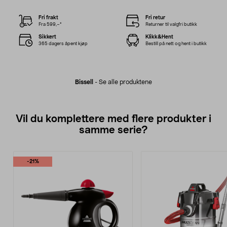
Fri frakt
Fri retur
Fra 599,–*
Returner til valgfri butikk
Sikkert
Klikk&Hent
365 dagers åpent kjøp
Bestill på nett og hent i butikk
Bissell
-
Se alle produktene
Vil du komplettere med flere produkter i
samme serie?
-21%