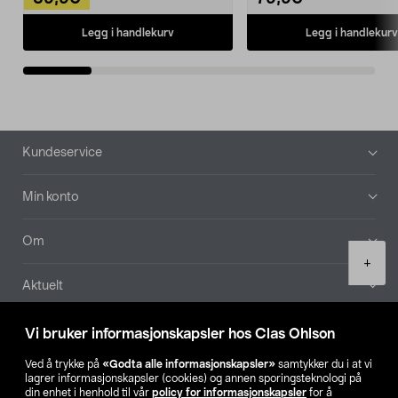
Legg i handlekurv
Legg i handlekurv
Bunntekst
Kundeservice
Min konto
Om
Product
+
quantity
Aktuelt
Våre selskaper
Vi bruker informasjonskapsler hos Clas Ohlson
Ved å trykke på
«Godta alle informasjonskapsler»
samtykker du i at vi
Finn din butikk
lagrer informasjonskapsler (cookies) og annen sporingsteknologi på
din enhet i henhold til vår
policy for informasjonskapsler
for å