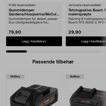
Fritid reservedeler
Jernvare reservedeler
Gummidemper
Tetningsskive Bosch 
Gardena/Husqvarna/McCullo
malersprøyte
ch/Flymo
Gummidemper for deksel, passer
Pakning til malingssprøyt
bl.a robotgressklippere fra
Bosch PFS 3000-2, PFS 
Gardena, Flymo og McC...
og PFS 7000.
79,90
29,90
Legg i handlekurv
Legg i handlekurv
Passende tilbehør
Multibuy
Multibuy