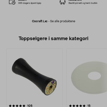
365 dagers åpent kjøp
Bestill på nett og hent i butikk
Cocraft Lxc
-
Se alle produktene
Toppselgere i samme kategori
5.0 av 5 stjerner
anmeldelser
4.5 av 5 stjerner
anmeldelse
105
15