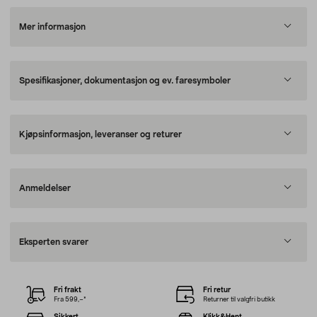
Mer informasjon
Spesifikasjoner, dokumentasjon og ev. faresymboler
Kjøpsinformasjon, leveranser og returer
Anmeldelser
Eksperten svarer
Fri frakt
Fri retur
Fra 599,–*
Returner til valgfri butikk
Sikkert
Klikk&Hent