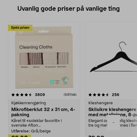
Litiumionbatteri og lader selges
Uvanlig gode priser på vanlige ting
separat.
Sjekk prisen
4.5av 5 stjerner
anmeldelser
4.5av 5 stjerner
anmeldels
3809
256
(9,97/stk)
Kjøkkenrengjøring
Kleshengere
Mikrofiberklut 32 x 31 cm, 4-
Sklisikre kleshengere 
pakning
med metallpinne, 8-p
Kåret til «soleklar favoritt» i
Elegant og skikkelig kles
-
svenske Afton...
tre og metall – finnes i fle
Kleshe...
Utførelse:
Grå/beige