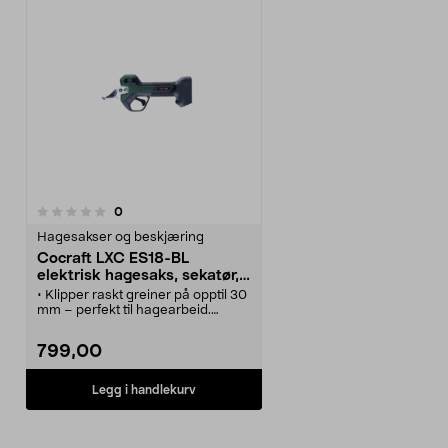
anmeldelser
0
Hagesakser og beskjæring
Cocraft LXC ES18-BL
elektrisk hagesaks, sekatør,
18 V
• Klipper raskt greiner på opptil 30
mm – perfekt til hagearbeid.
• Cocraft LXC ES18-BL –
batteridrevet hagesaks med 5 års
799,00
garanti.
• Elektrisk hagesaks – raske,
presise kutt med et enkelt trykk på
Legg i handlekurv
avtrekkeren.
• To klippeåpninger: 15 mm for
harde greiner, 30 mm for myke.
• Maskin i LXC-serien.