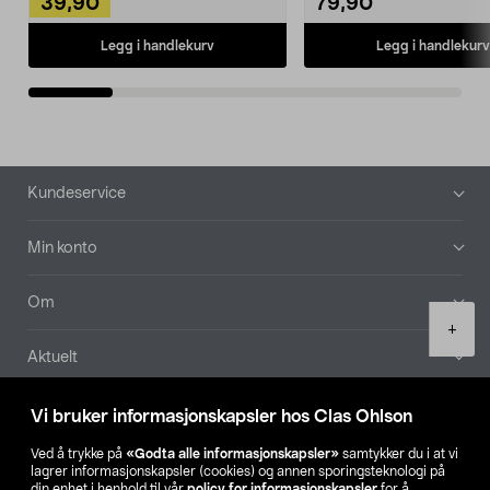
39,90
79,90
Legg i handlekurv
Legg i handlekurv
Bunntekst
Kundeservice
Min konto
Om
Product
+
quantity
Aktuelt
Våre selskaper
Vi bruker informasjonskapsler hos Clas Ohlson
Ved å trykke på
«Godta alle informasjonskapsler»
samtykker du i at vi
Finn din butikk
lagrer informasjonskapsler (cookies) og annen sporingsteknologi på
din enhet i henhold til vår
policy for informasjonskapsler
for å