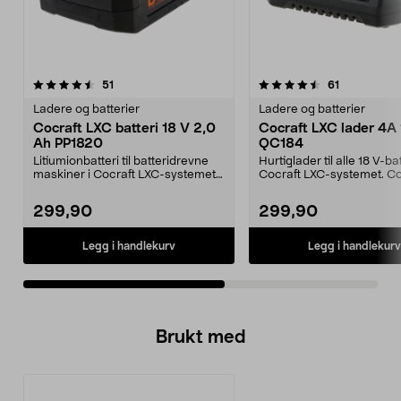
4.5av 5 stjerner
anmeldelser
4.5av 5 stjerner
anmeldelse
51
61
Ladere og batterier
Ladere og batterier
Cocraft LXC batteri 18 V 2,0
Cocraft LXC lader 4A 
Ah PP1820
QC184
Litiumionbatteri til batteridrevne
Hurtiglader til alle 18 V-bat
maskiner i Cocraft LXC-systemet.
Cocraft LXC-systemet. Co
Cocraft LXC ...
LXC QC184 – ...
299,90
299,90
Legg i handlekurv
Legg i handlekurv
Brukt med